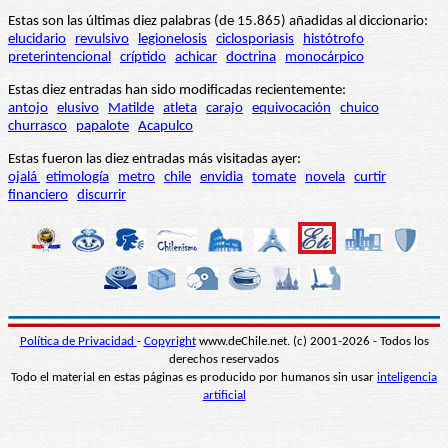
Estas son las últimas diez palabras (de 15.865) añadidas al diccionario:
elucidario
revulsivo
legionelosis
ciclosporiasis
histótrofo
preterintencional
críptido
achicar
doctrina
monocárpico
Estas diez entradas han sido modificadas recientemente:
antojo
elusivo
Matilde
atleta
carajo
equivocación
chuico
churrasco
papalote
Acapulco
Estas fueron las diez entradas más visitadas ayer:
ojalá
etimología
metro
chile
envidia
tomate
novela
curtir
financiero
discurrir
Política de Privacidad
-
Copyright
www.deChile.net. (c) 2001-2026 - Todos los
derechos reservados
Todo el material en estas páginas es producido por humanos sin usar
inteligencia
artificial