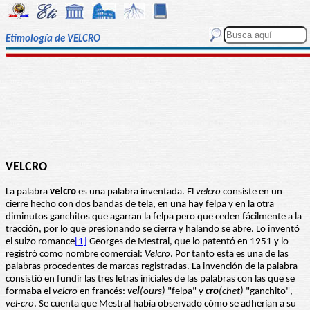
Etimología de VELCRO
VELCRO
La palabra
velcro
es una palabra inventada. El
velcro
consiste en un
cierre hecho con dos bandas de tela, en una hay felpa y en la otra
diminutos ganchitos que agarran la felpa pero que ceden fácilmente a la
tracción, por lo que presionando se cierra y halando se abre. Lo inventó
el suizo romance
[1]
Georges de Mestral, que lo patentó en 1951 y lo
registró como nombre comercial:
Velcro
. Por tanto esta es una de las
palabras procedentes de marcas registradas. La invención de la palabra
consistió en fundir las tres letras iniciales de las palabras con las que se
formaba el
velcro
en francés:
vel
(ours)
"felpa" y
cro
(chet)
"ganchito",
vel-cro
. Se cuenta que Mestral había observado cómo se adherían a su