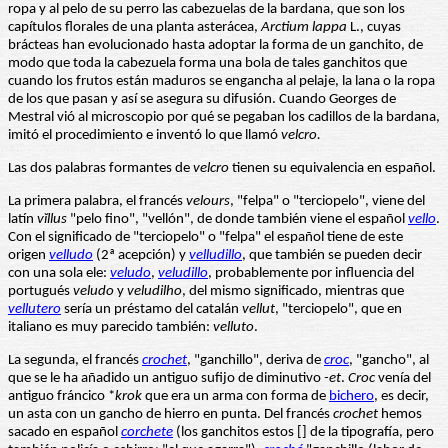
ropa y al pelo de su perro las cabezuelas de la bardana, que son los
capítulos florales de una planta asterácea,
Arctium lappa
L., cuyas
brácteas han evolucionado hasta adoptar la forma de un ganchito, de
modo que toda la cabezuela forma una bola de tales ganchitos que
cuando los frutos están maduros se engancha al pelaje, la lana o la ropa
de los que pasan y así se asegura su difusión. Cuando Georges de
Mestral vió al microscopio por qué se pegaban los cadillos de la bardana,
imitó el procedimiento e inventó lo que llamó
velcro.
Las dos palabras formantes de
velcro
tienen su equivalencia en español.
La primera palabra, el francés
velours
, "felpa" o "terciopelo", viene del
latín
vĭllus
"pelo fino", "vellón", de donde también viene el español
vello
.
Con el significado de "terciopelo" o "felpa" el español tiene de este
origen
velludo
(2ª acepción) y
velludillo
, que también se pueden decir
con una sola ele:
veludo
,
veludillo
, probablemente por influencia del
portugués
veludo
y
veludilho
, del mismo significado, mientras que
vellutero
sería un préstamo del catalán
vellut
, "terciopelo", que en
italiano es muy parecido también:
velluto
.
La segunda, el francés
crochet
, "ganchillo", deriva de
croc
, "gancho", al
que se le ha añadido un antiguo sufijo de diminutivo
-et
.
Croc
venía del
antiguo fráncico *
krok
que era un arma con forma de
bichero
, es decir,
un asta con un gancho de hierro en punta. Del francés
crochet
hemos
sacado en español
corchete
(los ganchitos estos [] de la tipografía, pero