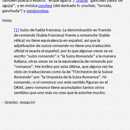
también policía o esbirro: "el que agarra"),
croché
"ganchillo (labor de
aguja)", y en música
corchea
(del derivado fr.
crochée
, "torcida,
ganchuda") y
semicorchea
.
Nota:
[1]
Suizo de habla francesa. La denominación en francés
de
romande
(habla francesa) frente a
romanche
(habla
rética) no tiene equivalencia en español, así que la
adjetivación de
suisse romande
no tiene una traducción
oficial ni exacta al español, por lo que algunas veces se ve
escrito "suizo
romando
" o "la Suiza
Romanda
" a la manera
italiana, otras veces se ve la equivalencia de
romande
por
"romance". Me inclino por esta última, que alguna vez he
visto en traducciones como la de "l'Orchestre de la Suisse
Romande
" por "la Orquesta de la Suiza
Romance
". Ni
romando,-a
ni
romance
con este sentido figuran en el
DRAE, pero
romance
tiene acumulados tantos otros
sentidos que uno más no creo que le estorbe mucho.
- Gracias: Joaqu1n