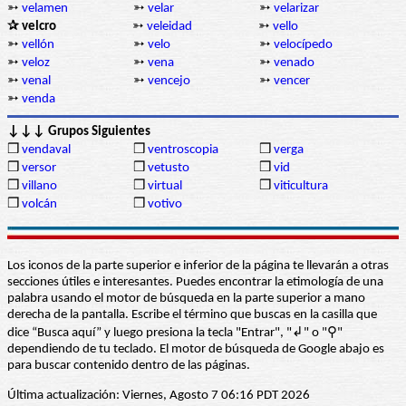
➳
velamen
➳
velar
➳
velarizar
✰ velcro
➳
veleidad
➳
vello
➳
vellón
➳
velo
➳
velocípedo
➳
veloz
➳
vena
➳
venado
➳
venal
➳
vencejo
➳
vencer
➳
venda
↓↓↓ Grupos Siguientes
❒
vendaval
❒
ventroscopia
❒
verga
❒
versor
❒
vetusto
❒
vid
❒
villano
❒
virtual
❒
viticultura
❒
volcán
❒
votivo
Los iconos de la parte superior e inferior de la página te llevarán a otras
secciones útiles e interesantes. Puedes encontrar la etimología de una
palabra usando el motor de búsqueda en la parte superior a mano
derecha de la pantalla. Escribe el término que buscas en la casilla que
dice “Busca aquí” y luego presiona la tecla "Entrar", "↲" o "⚲"
dependiendo de tu teclado. El motor de búsqueda de Google abajo es
para buscar contenido dentro de las páginas.
Última actualización: Viernes, Agosto 7 06:16 PDT 2026