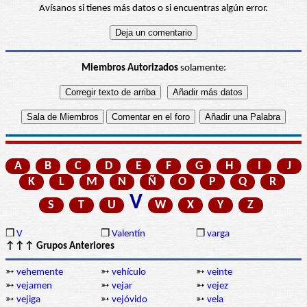
Avísanos si tienes más datos o si encuentras algún error.
Miembros Autorizados
solamente:
A
B
C
D
E
F
G
H
I
J
K
L
M
N
Ñ
O
P
Q
R
V
S
T
U
W
X
Y
Z
❒
V
❒
Valentín
❒
varga
↑↑↑ Grupos Anteriores
➳
vehemente
➳
vehículo
➳
veinte
➳
vejamen
➳
vejar
➳
vejez
➳
vejiga
➳
vejóvido
➳
vela