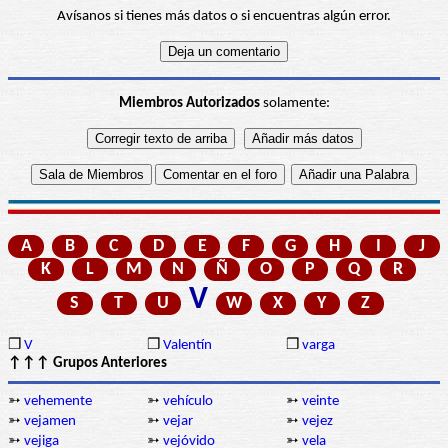
Avísanos si tienes más datos o si encuentras algún error.
Miembros Autorizados
solamente:
A
B
C
D
E
F
G
H
I
J
K
L
M
N
Ñ
O
P
Q
R
V
S
T
U
W
X
Y
Z
❒
V
❒
Valentín
❒
varga
↑↑↑ Grupos Anteriores
➳
vehemente
➳
vehículo
➳
veinte
➳
vejamen
➳
vejar
➳
vejez
➳
vejiga
➳
vejóvido
➳
vela