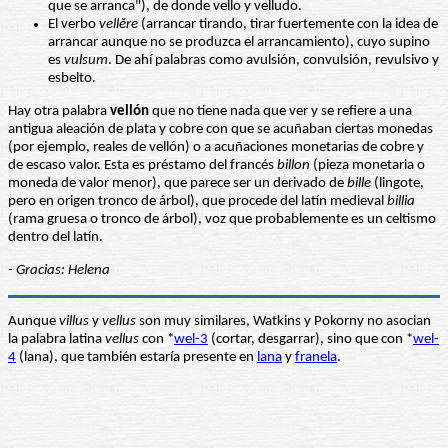
que se arranca"), de donde vello y velludo.
El verbo
vellĕre
(arrancar tirando, tirar fuertemente con la idea de
arrancar aunque no se produzca el arrancamiento), cuyo supino
es
vulsum
. De ahí palabras como avulsión, convulsión, revulsivo y
esbelto.
Hay otra palabra
vellón
que no tiene nada que ver y se refiere a una
antigua aleación de plata y cobre con que se acuñaban ciertas monedas
(por ejemplo, reales de vellón) o a acuñaciones monetarias de cobre y
de escaso valor. Esta es préstamo del francés
billon
(pieza monetaria o
moneda de valor menor), que parece ser un derivado de
bille
(lingote,
pero en origen tronco de árbol), que procede del latín medieval
billia
(rama gruesa o tronco de árbol), voz que probablemente es un celtismo
dentro del latín.
- Gracias: Helena
Aunque
villus
y
vellus
son muy similares, Watkins y Pokorny no asocian
la palabra latina
vellus
con *
wel-3
(cortar, desgarrar), sino que con *
wel-
4
(lana), que también estaría presente en
lana
y
franela
.