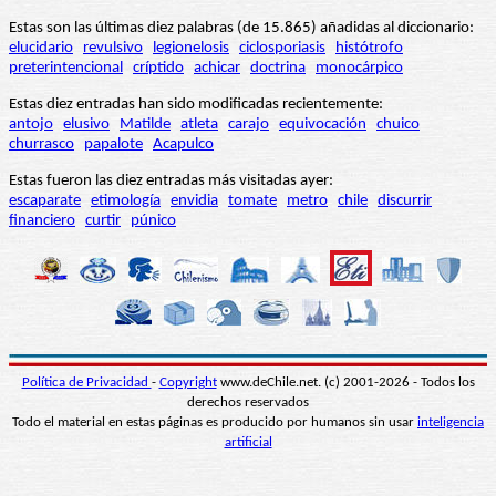
Estas son las últimas diez palabras (de 15.865) añadidas al diccionario:
elucidario
revulsivo
legionelosis
ciclosporiasis
histótrofo
preterintencional
críptido
achicar
doctrina
monocárpico
Estas diez entradas han sido modificadas recientemente:
antojo
elusivo
Matilde
atleta
carajo
equivocación
chuico
churrasco
papalote
Acapulco
Estas fueron las diez entradas más visitadas ayer:
escaparate
etimología
envidia
tomate
metro
chile
discurrir
financiero
curtir
púnico
Política de Privacidad
-
Copyright
www.deChile.net. (c) 2001-2026 - Todos los
derechos reservados
Todo el material en estas páginas es producido por humanos sin usar
inteligencia
artificial