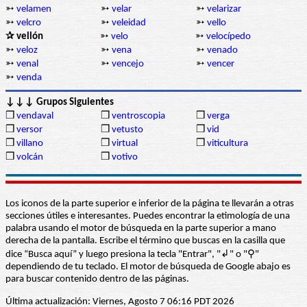
➳
velamen
➳
velar
➳
velarizar
➳
velcro
➳
veleidad
➳
vello
✰ vellón
➳
velo
➳
velocípedo
➳
veloz
➳
vena
➳
venado
➳
venal
➳
vencejo
➳
vencer
➳
venda
↓↓↓ Grupos Siguientes
❒
vendaval
❒
ventroscopia
❒
verga
❒
versor
❒
vetusto
❒
vid
❒
villano
❒
virtual
❒
viticultura
❒
volcán
❒
votivo
Los iconos de la parte superior e inferior de la página te llevarán a otras
secciones útiles e interesantes. Puedes encontrar la etimología de una
palabra usando el motor de búsqueda en la parte superior a mano
derecha de la pantalla. Escribe el término que buscas en la casilla que
dice “Busca aquí” y luego presiona la tecla "Entrar", "↲" o "⚲"
dependiendo de tu teclado. El motor de búsqueda de Google abajo es
para buscar contenido dentro de las páginas.
Última actualización: Viernes, Agosto 7 06:16 PDT 2026