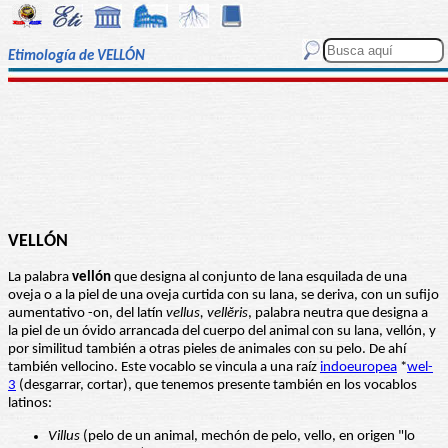
Etimología de VELLÓN
VELLÓN
La palabra
vellón
que designa al conjunto de lana esquilada de una
oveja o a la piel de una oveja curtida con su lana, se deriva, con un sufijo
aumentativo -on, del latín
vellus, vellĕris
, palabra neutra que designa a
la piel de un óvido arrancada del cuerpo del animal con su lana, vellón, y
por similitud también a otras pieles de animales con su pelo. De ahí
también vellocino. Este vocablo se vincula a una raíz
indoeuropea
*
wel-
3
(desgarrar, cortar), que tenemos presente también en los vocablos
latinos:
Villus
(pelo de un animal, mechón de pelo, vello, en origen "lo