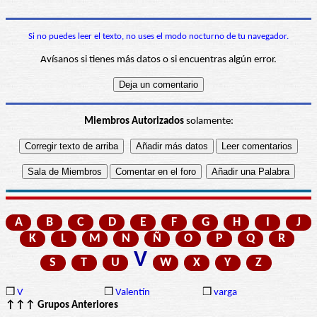
Si no puedes leer el texto, no uses el modo nocturno de tu navegador.
Avísanos si tienes más datos o si encuentras algún error.
Miembros Autorizados
solamente:
A
B
C
D
E
F
G
H
I
J
K
L
M
N
Ñ
O
P
Q
R
V
S
T
U
W
X
Y
Z
❒
V
❒
Valentín
❒
varga
↑↑↑ Grupos Anteriores