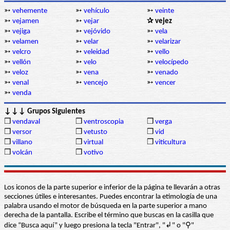
➳
vehemente
➳
vehículo
➳
veinte
➳
vejamen
➳
vejar
✰ vejez
➳
vejiga
➳
vejóvido
➳
vela
➳
velamen
➳
velar
➳
velarizar
➳
velcro
➳
veleidad
➳
vello
➳
vellón
➳
velo
➳
velocípedo
➳
veloz
➳
vena
➳
venado
➳
venal
➳
vencejo
➳
vencer
➳
venda
↓↓↓ Grupos Siguientes
❒
vendaval
❒
ventroscopia
❒
verga
❒
versor
❒
vetusto
❒
vid
❒
villano
❒
virtual
❒
viticultura
❒
volcán
❒
votivo
Los iconos de la parte superior e inferior de la página te llevarán a otras
secciones útiles e interesantes. Puedes encontrar la etimología de una
palabra usando el motor de búsqueda en la parte superior a mano
derecha de la pantalla. Escribe el término que buscas en la casilla que
dice “Busca aquí” y luego presiona la tecla "Entrar", "↲" o "⚲"