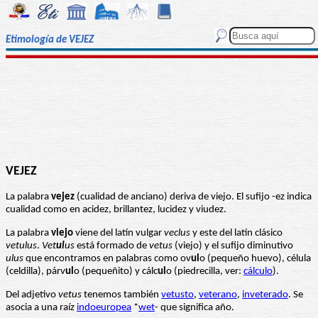
Etimología de VEJEZ
VEJEZ
La palabra
vejez
(cualidad de anciano) deriva de viejo. El sufijo -ez indica
cualidad como en acidez, brillantez, lucidez y viudez.
La palabra
viejo
viene del latín vulgar
veclus
y este del latín clásico
vetulus
.
Vet
ul
us
está formado de
vetus
(viejo) y el sufijo diminutivo
ulus
que encontramos en palabras como ov
ul
o (pequeño huevo), célula
(celdilla), párv
ul
o (pequeñito) y cálc
ul
o (piedrecilla, ver:
cálculo
).
Del adjetivo
vetus
tenemos también
vetusto
,
veterano
,
inveterado
. Se
asocia a una raíz
indoeuropea
*
wet
- que significa año.