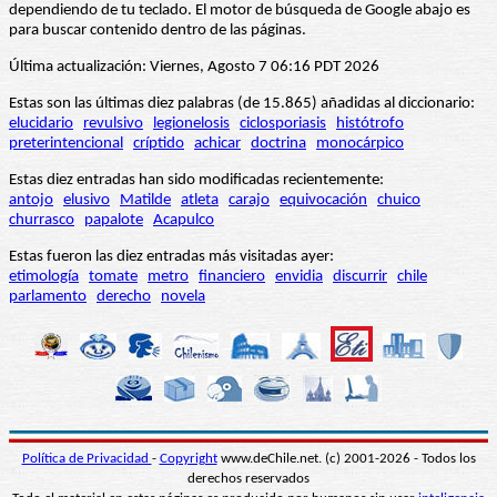
dependiendo de tu teclado. El motor de búsqueda de Google abajo es
para buscar contenido dentro de las páginas.
Última actualización: Viernes, Agosto 7 06:16 PDT 2026
Estas son las últimas diez palabras (de 15.865) añadidas al diccionario:
elucidario
revulsivo
legionelosis
ciclosporiasis
histótrofo
preterintencional
críptido
achicar
doctrina
monocárpico
Estas diez entradas han sido modificadas recientemente:
antojo
elusivo
Matilde
atleta
carajo
equivocación
chuico
churrasco
papalote
Acapulco
Estas fueron las diez entradas más visitadas ayer:
etimología
tomate
metro
financiero
envidia
discurrir
chile
parlamento
derecho
novela
Política de Privacidad
-
Copyright
www.deChile.net. (c) 2001-2026 - Todos los
derechos reservados