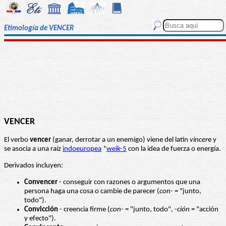
Etimología de VENCER
VENCER
El verbo
vencer
(ganar, derrotar a un enemigo) viene del latín
vincer
e y
se asocia a una raíz
indoeuropea
*
weik-5
con la idea de fuerza o energía.
Derivados incluyen:
Convencer
- conseguir con razones o argumentos que una
persona haga una cosa o cambie de parecer (
con-
= "junto,
todo").
Convicción
- creencia firme (
con-
= "junto, todo",
-ción
= "acción
y efecto").