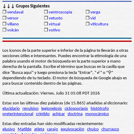
↓↓↓ Grupos Siguientes
❒
vendaval
❒
ventroscopia
❒
verga
❒
versor
❒
vetusto
❒
vid
❒
villano
❒
virtual
❒
viticultura
❒
volcán
❒
votivo
Los iconos de la parte superior e inferior de la página te llevarán a otras
secciones útiles e interesantes. Puedes encontrar la etimología de una
palabra usando el motor de búsqueda en la parte superior a mano
derecha de la pantalla. Escribe el término que buscas en la casilla que
dice “Busca aquí” y luego presiona la tecla "Entrar", "↲" o "⚲"
dependiendo de tu teclado. El motor de búsqueda de Google abajo es
para buscar contenido dentro de las páginas.
Última actualización: Viernes, Julio 31 05:08 PDT 2026
Estas son las últimas diez palabras (de 15.865) añadidas al diccionario:
elucidario
revulsivo
legionelosis
ciclosporiasis
histótrofo
preterintencional
críptido
achicar
doctrina
monocárpico
Estas diez entradas han sido modificadas recientemente:
elusivo
Matilde
atleta
carajo
equivocación
chuico
churrasco