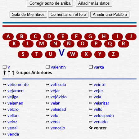
A
B
C
D
E
F
G
H
I
J
K
L
M
N
Ñ
O
P
Q
R
V
S
T
U
W
X
Y
Z
❒
V
❒
Valentín
❒
varga
↑↑↑ Grupos Anteriores
➳
vehemente
➳
vehículo
➳
veinte
➳
vejamen
➳
vejar
➳
vejez
➳
vejiga
➳
vejóvido
➳
vela
➳
velamen
➳
velar
➳
velarizar
➳
velcro
➳
veleidad
➳
vello
➳
vellón
➳
velo
➳
velocípedo
➳
veloz
➳
vena
➳
venado
➳
venal
➳
vencejo
✰ vencer
➳
venda