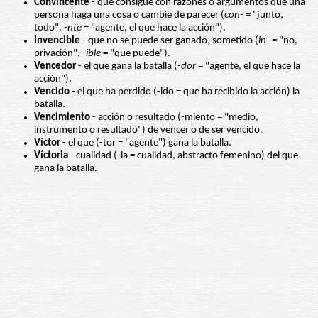
Convincente
- que consigue con razones o argumentos que una
persona haga una cosa o cambie de parecer (
con-
= "junto,
todo",
-nte
= "agente, el que hace la acción").
Invencible
- que no se puede ser ganado, sometido (
in-
= "no,
privación",
-ible
= "que puede").
Vencedor
- el que gana la batalla (
-dor
= "agente, el que hace la
acción").
Vencido
- el que ha perdido (-ido = que ha recibido la acción) la
batalla.
Vencimiento
- acción o resultado (-miento = "medio,
instrumento o resultado") de vencer o de ser vencido.
Víctor
- el que (-tor = "agente") gana la batalla.
Víctoria
- cualidad (-ia = cualidad, abstracto femenino) del que
gana la batalla.