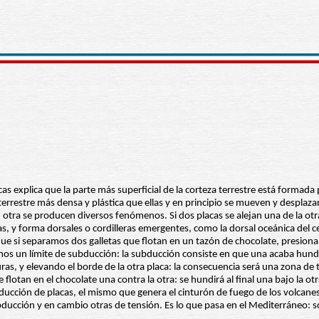
acas explica que la parte más superficial de la corteza terrestre está form
a terrestre más densa y plástica que ellas y en principio se mueven y desplaz
con otra se producen diversos fenómenos. Si dos placas se alejan una de la o
cas, y forma dorsales o cordilleras emergentes, como la dorsal oceánica del 
que si separamos dos galletas que flotan en un tazón de chocolate, presiona
remos un límite de subducción: la subducción consiste en que una acaba hund
uras, y elevando el borde de la otra placa: la consecuencia será una zona 
 flotan en el chocolate una contra la otra: se hundirá al final una bajo la o
ducción de placas, el mismo que genera el cinturón de fuego de los volcanes
ducción y en cambio otras de tensión. Es lo que pasa en el Mediterráneo: s