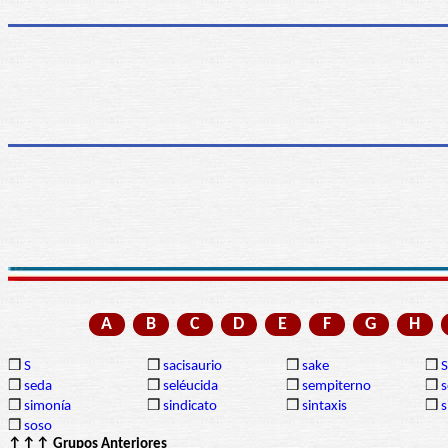
A
B
C
D
E
F
G
H
❒
S
❒
sacisaurio
❒
sake
❒
❒
seda
❒
seléucida
❒
sempiterno
❒
s
❒
simonía
❒
sindicato
❒
sintaxis
❒
s
❒
soso
↑↑↑ Grupos Anteriores