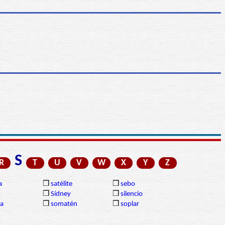
S
R
T
U
V
W
X
Y
Z
a
❒
satélite
❒
sebo
❒
Sídney
❒
silencio
ia
❒
somatén
❒
soplar