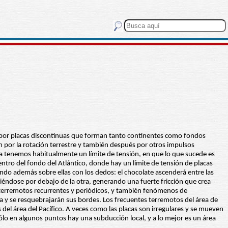
ada por placas discontinuas que forman tanto continentes como fondos
an por la rotación terrestre y también después por otros impulsos
tra tenemos habitualmente un límite de tensión, en que lo que sucede es
centro del fondo del Atlántico, donde hay un límite de tensión de placas
ndo además sobre ellas con los dedos: el chocolate ascenderá entre las
iéndose por debajo de la otra, generando una fuerte fricción que crea
de terremotos recurrentes y periódicos, y también fenómenos de
tra y se resquebrajarán sus bordes. Los frecuentes terremotos del área de
 del área del Pacífico. A veces como las placas son irregulares y se mueven
ólo en algunos puntos hay una subducción local, y a lo mejor es un área