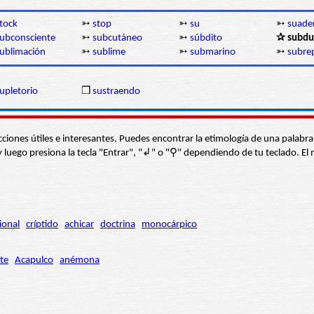
tock
➳
stop
➳
su
➳
suade
ubconsciente
➳
subcutáneo
➳
súbdito
✰ subdu
ublimación
➳
sublime
➳
submarino
➳
subre
upletorio
❒
sustraendo
s secciones útiles e interesantes. Puedes encontrar la etimología de una pal
í” y luego presiona la tecla "Entrar", "↲" o "⚲" dependiendo de tu teclado.
ional
críptido
achicar
doctrina
monocárpico
te
Acapulco
anémona