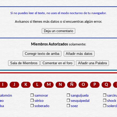
Si no puedes leer el texto, no uses el modo nocturno de tu navegador.
Avísanos si tienes más datos o si encuentras algún error.
Miembros Autorizados
solamente:
I
J
K
L
M
N
Ñ
O
P
Q
Salomón
❒
samovar
❒
sanguijuela
❒
sarcin
eo
❒
sérico
❒
sesquipedal
❒
shock
isa
❒
soberado
❒
soez
❒
solerc