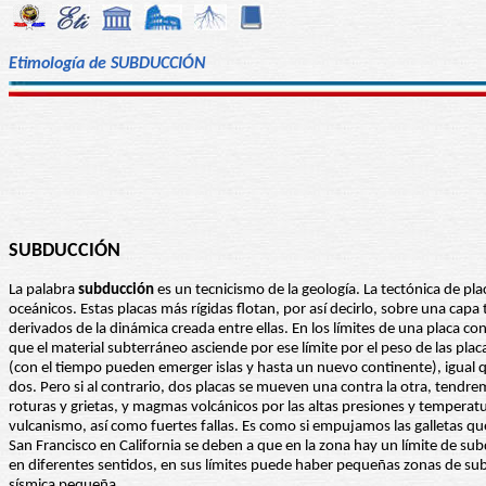
Etimología de SUBDUCCIÓN
SUBDUCCIÓN
La palabra
subducción
es un tecnicismo de la geología. La tectónica de pl
oceánicos. Estas placas más rígidas flotan, por así decirlo, sobre una cap
derivados de la dinámica creada entre ellas. En los límites de una placa 
que el material subterráneo asciende por ese límite por el peso de las pla
(con el tiempo pueden emerger islas y hasta un nuevo continente), igual 
dos. Pero si al contrario, dos placas se mueven una contra la otra, tend
roturas y grietas, y magmas volcánicos por las altas presiones y temperat
vulcanismo, así como fuertes fallas. Es como si empujamos las galletas que
San Francisco en California se deben a que en la zona hay un límite de sub
en diferentes sentidos, en sus límites puede haber pequeñas zonas de sub
sísmica pequeña.