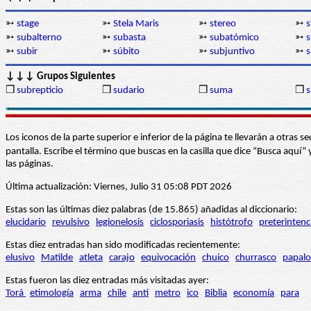
➳
stage
➳
Stela Maris
➳
stereo
➳
s
➳
subalterno
➳
subasta
➳
subatómico
➳
s
➳
subir
➳
súbito
➳
subjuntivo
➳
s
↓↓↓ Grupos Siguientes
❒
subrepticio
❒
sudario
❒
suma
❒
s
Los iconos de la parte superior e inferior de la página te llevarán a otra
pantalla. Escribe el término que buscas en la casilla que dice “Busca aqu
las páginas.
Última actualización: Viernes, Julio 31 05:08 PDT 2026
Estas son las últimas diez palabras (de 15.865) añadidas al diccionario:
elucidario
revulsivo
legionelosis
ciclosporiasis
histótrofo
preterintenc
Estas diez entradas han sido modificadas recientemente:
elusivo
Matilde
atleta
carajo
equivocación
chuico
churrasco
papalo
Estas fueron las diez entradas más visitadas ayer:
Torá
etimología
arma
chile
anti
metro
ico
Biblia
economía
para