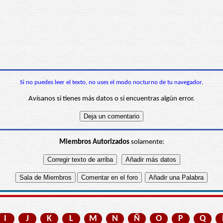
Si no puedes leer el texto, no uses el modo nocturno de tu navegador.
Avísanos si tienes más datos o si encuentras algún error.
Miembros Autorizados
solamente:
I
J
K
L
M
N
Ñ
O
P
Q