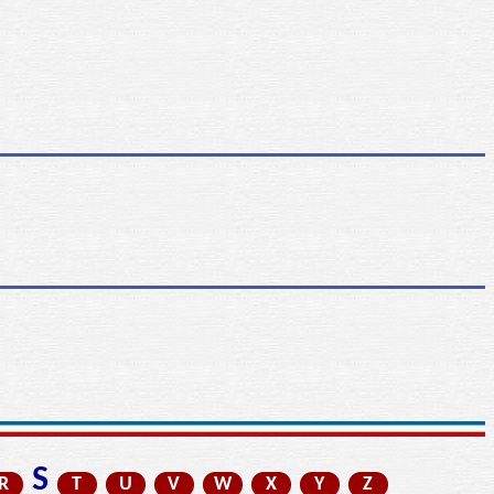
S
R
T
U
V
W
X
Y
Z