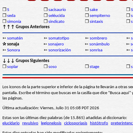
❒
S
❒
sacisaurio
❒
sake
❒
❒
seda
❒
seléucida
❒
sempiterno
❒
s
❒
simonía
❒
sindicato
❒
sintaxis
❒
s
↑↑↑ Grupos Anteriores
➳
somatén
➳
somatotipo
➳
sombrero
➳
✰ sonaja
➳
sonajero
➳
sonámbulo
➳
s
➳
Sonora
➳
sonorización
➳
sonrisa
➳
s
↓↓↓ Grupos Siguientes
❒
soplar
❒
soso
❒
stage
❒
s
Los iconos de la parte superior e inferior de la página te llevarán a otra
pantalla. Escribe el término que buscas en la casilla que dice “Busca aqu
las páginas.
Última actualización: Viernes, Julio 31 05:08 PDT 2026
Estas son las últimas diez palabras (de 15.865) añadidas al diccionario:
elucidario
revulsivo
legionelosis
ciclosporiasis
histótrofo
preterintenc