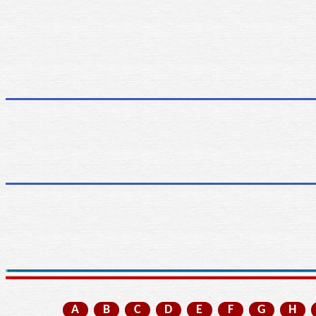
A
B
C
D
E
F
G
H