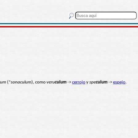
lum
(*
sonaculum
), como
veru
culum
->
cerrojo
y
spe
culum
->
espejo
.