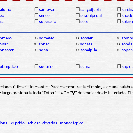
Salomón
❒
samovar
❒
sanguijuela
❒
sarcin
eo
❒
sérico
❒
sesquipedal
❒
shock
isa
❒
soberado
❒
soez
❒
solerc
somero
➳
someter
➳
somier
➳
somní
oñar
➳
sonar
➳
sonata
➳
sonda
onsacar
➳
sopa
➳
sopaipilla
➳
sopap
ubrepticio
❒
sudario
❒
suma
❒
suplet
s secciones útiles e interesantes. Puedes encontrar la etimología de una pal
í” y luego presiona la tecla "Entrar", "↲" o "⚲" dependiendo de tu teclado.
ional
críptido
achicar
doctrina
monocárpico