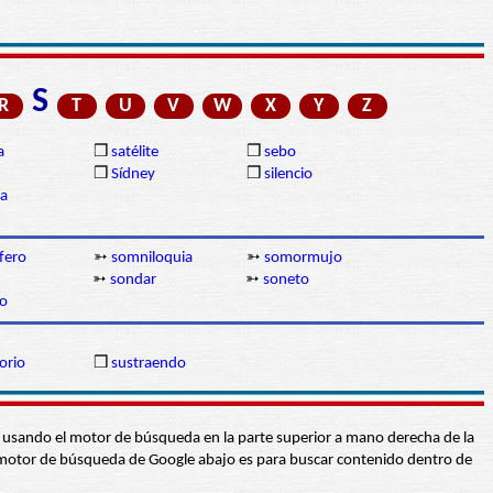
S
R
T
U
V
W
X
Y
Z
a
❒
satélite
❒
sebo
❒
Sídney
❒
silencio
ia
fero
➳
somniloquia
➳
somormujo
➳
sondar
➳
soneto
o
orio
❒
sustraendo
abra usando el motor de búsqueda en la parte superior a mano derecha de la
 El motor de búsqueda de Google abajo es para buscar contenido dentro de