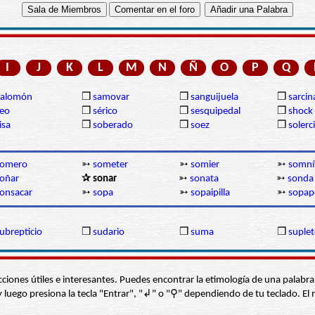
I
J
K
L
M
N
Ñ
O
P
Q
Salomón
❒
samovar
❒
sanguijuela
❒
sarcin
eo
❒
sérico
❒
sesquipedal
❒
shock
isa
❒
soberado
❒
soez
❒
solerc
somero
➳
someter
➳
somier
➳
somní
oñar
✰ sonar
➳
sonata
➳
sonda
onsacar
➳
sopa
➳
sopaipilla
➳
sopap
ubrepticio
❒
sudario
❒
suma
❒
suplet
s secciones útiles e interesantes. Puedes encontrar la etimología de una pal
í” y luego presiona la tecla "Entrar", "↲" o "⚲" dependiendo de tu teclado.