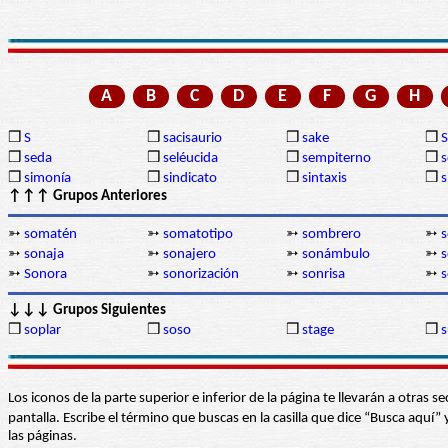
A
B
C
D
E
F
G
H
❒
S
❒
sacisaurio
❒
sake
❒
❒
seda
❒
seléucida
❒
sempiterno
❒
s
❒
simonía
❒
sindicato
❒
sintaxis
❒
s
↑↑↑ Grupos Anteriores
➳
somatén
➳
somatotipo
➳
sombrero
➳
➳
sonaja
➳
sonajero
➳
sonámbulo
➳
s
➳
Sonora
➳
sonorización
➳
sonrisa
➳
s
↓↓↓ Grupos Siguientes
❒
soplar
❒
soso
❒
stage
❒
s
Los iconos de la parte superior e inferior de la página te llevarán a otra
pantalla. Escribe el término que buscas en la casilla que dice “Busca aqu
las páginas.