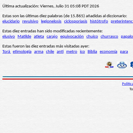
Última actualización: Viernes, Julio 31 05:08 PDT 2026
Estas son las últimas diez palabras (de 15.865) añadidas al diccionario:
elucidario
revulsivo
legionelosis
ciclosporiasis
histótrofo
preterintenc
Estas diez entradas han sido modificadas recientemente:
elusivo
Matilde
atleta
carajo
equivocación
chuico
churrasco
papalo
Estas fueron las diez entradas más visitadas ayer:
Torá
etimología
arma
chile
anti
metro
ico
Biblia
economía
para
Políti
To