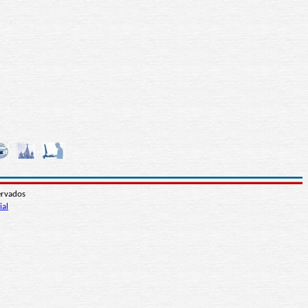
ervados
ial