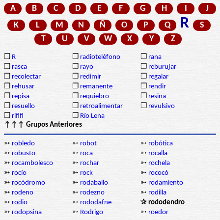
A
B
C
D
E
F
G
H
I
J
R
K
L
M
N
Ñ
O
P
Q
S
T
U
V
W
X
Y
Z
❒
R
❒
radioteléfono
❒
rana
❒
rasca
❒
rayo
❒
reburujar
❒
recolectar
❒
redimir
❒
regalar
❒
rehusar
❒
remanente
❒
rendir
❒
repisa
❒
requiebro
❒
resina
❒
resuello
❒
retroalimentar
❒
revulsivo
❒
rififi
❒
Río Lena
↑↑↑ Grupos Anteriores
➳
robledo
➳
robot
➳
robótica
➳
robusto
➳
roca
➳
rocalla
➳
rocambolesco
➳
rochar
➳
rochela
➳
rocío
➳
rock
➳
rococó
➳
rocódromo
➳
rodaballo
➳
rodamiento
➳
rodeno
➳
rodezno
➳
rodilla
➳
rodio
➳
rododafne
✰ rododendro
➳
rodopsina
➳
Rodrigo
➳
roedor