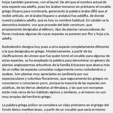
hojas también perennes, con el laurel. De ahí que el nombre actual de
esta especie sea adelfa, pues los árabes tomaron en préstamo el vocablo
griego δάφνη para nombrarla, generando la palabra árabe
diflà
que al
recibir artículo, en el árabe hispano o andalusí fue
addífla
, de donde
nuestra palabra adelfa, que es hoy su nombre habitual. En catalán se la
denomina
baladre
, voz que procede del latín
veratrum
, que
propiamente designaba al eléboro, tipo de plantas ranunculáceas de
flores rosáceas algunas de cuyas especies se parecen por flor y hoja a la
adelfa.
Rododendro designa hoy pues a otra especie completamente diferente
a la que designaba en griego. Modernamente, a partir de las
clasificaciones de Linneo que fue quien tomó el vocablo para algunas de
estas especies, se ha empleado la palabra para denominar un género de
plantas angiospermas arbustivas de la familia
Ericaceae
que abarca más
de un millar de especies conocidas vulgarmente como rododendros y
azaleas. Son plantas muy apreciadas en jardinería por sus
espectaculares y coloridas floraciones, que seguramente los griegos no
conocieron o conocieron poco, porque la mayoría de las especies son
asiáticas, de las tierras aledañas al Himalaya, y las que son europeas
están más cerca de los hábitats alpinos y similares, o al menos no son
muy propias del territorio griego.
La palabra griega ῥόδον se considera un viejo préstamo en el griego del
fondo léxico mediterráneo, a partir de un vocablo que sería el mismo