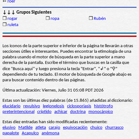
➳
roer
↓↓↓ Grupos Siguientes
❒
rogar
❒
ropa
❒
Rubén
❒
ruleta
Los iconos de la parte superior e inferior de la página te llevarán a otras
secciones útiles e interesantes. Puedes encontrar la etimología de una
palabra usando el motor de búsqueda en la parte superior a mano
derecha de la pantalla. Escribe el término que buscas en la casilla que
dice “Busca aquí” y luego presiona la tecla "Entrar", "↲" o "⚲"
dependiendo de tu teclado. El motor de búsqueda de Google abajo es
para buscar contenido dentro de las páginas.
Última actualización: Viernes, Julio 31 05:08 PDT 2026
Estas son las últimas diez palabras (de 15.865) añadidas al diccionario:
elucidario
revulsivo
legionelosis
ciclosporiasis
histótrofo
preterintencional
críptido
achicar
doctrina
monocárpico
Estas diez entradas han sido modificadas recientemente:
elusivo
Matilde
atleta
carajo
equivocación
chuico
churrasco
papalote
Acapulco
anémona