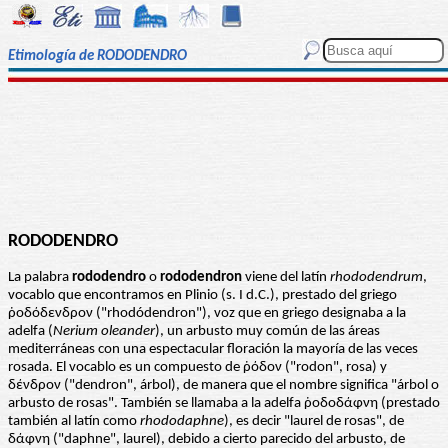
Etimología de RODODENDRO
RODODENDRO
La palabra
rododendro
o
rododendron
viene del latín
rhododendrum
,
vocablo que encontramos en Plinio (s. I d.C.), prestado del griego
ῥοδόδενδρον ("rhodódendron"), voz que en griego designaba a la
adelfa (
Nerium oleander
), un arbusto muy común de las áreas
mediterráneas con una espectacular floración la mayoría de las veces
rosada. El vocablo es un compuesto de ῥόδον ("rodon", rosa) y
δένδρον ("dendron", árbol), de manera que el nombre significa "árbol o
arbusto de rosas". También se llamaba a la adelfa ῥοδοδάφνη (prestado
también al latín como
rhododaphne
), es decir "laurel de rosas", de
δάφνη ("daphne", laurel), debido a cierto parecido del arbusto, de