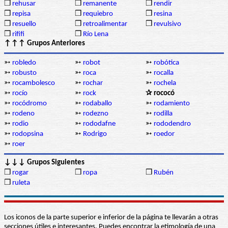
❒
rehusar
❒
remanente
❒
rendir
❒
repisa
❒
requiebro
❒
resina
❒
resuello
❒
retroalimentar
❒
revulsivo
❒
rififi
❒
Río Lena
↑↑↑ Grupos Anteriores
➳
robledo
➳
robot
➳
robótica
➳
robusto
➳
roca
➳
rocalla
➳
rocambolesco
➳
rochar
➳
rochela
➳
rocío
➳
rock
✰ rococó
➳
rocódromo
➳
rodaballo
➳
rodamiento
➳
rodeno
➳
rodezno
➳
rodilla
➳
rodio
➳
rododafne
➳
rododendro
➳
rodopsina
➳
Rodrigo
➳
roedor
➳
roer
↓↓↓ Grupos Siguientes
❒
rogar
❒
ropa
❒
Rubén
❒
ruleta
Los iconos de la parte superior e inferior de la página te llevarán a otras
secciones útiles e interesantes. Puedes encontrar la etimología de una