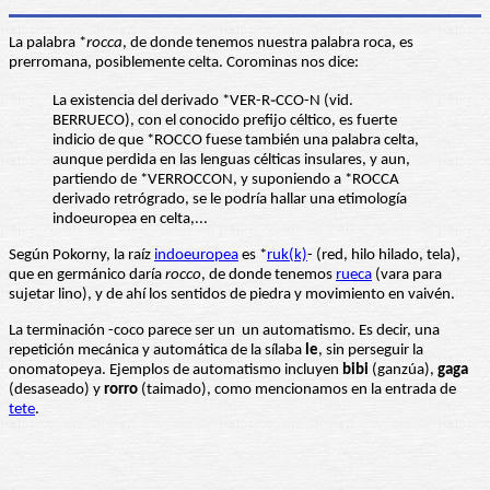
La palabra *
rocca
, de donde tenemos nuestra palabra roca, es
prerromana, posiblemente celta. Corominas nos dice:
La existencia del derivado *VER-R֊CCO-N (vid.
BERRUECO), con el conocido prefijo céltico, es fuerte
indicio de que *ROCCO fuese también una palabra celta,
aunque perdida en las lenguas célticas insulares, y aun,
partiendo de *VERROCCON, y suponiendo a *ROCCA
derivado retrógrado, se le podría hallar una etimología
indoeuropea en celta,...
Según Pokorny, la raíz
indoeuropea
es *
ruk(k)
- (red, hilo hilado, tela),
que en germánico daría
rocco
, de donde tenemos
rueca
(vara para
sujetar lino), y de ahí los sentidos de piedra y movimiento en vaivén.
La terminación -coco parece ser un un automatismo. Es decir, una
repetición mecánica y automática de la sílaba
le
, sin perseguir la
onomatopeya. Ejemplos de automatismo incluyen
bibi
(ganzúa),
gaga
(desaseado) y
rorro
(taimado), como mencionamos en la entrada de
tete
.