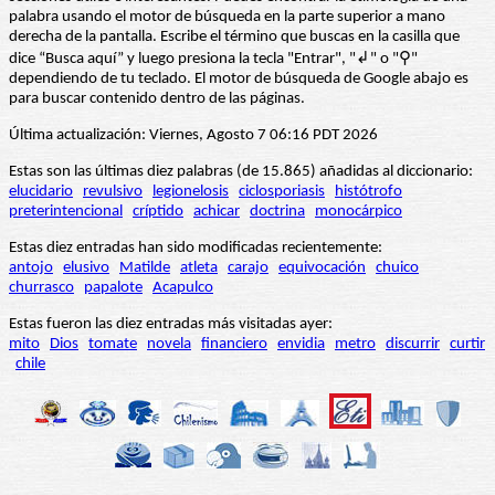
palabra usando el motor de búsqueda en la parte superior a mano
derecha de la pantalla. Escribe el término que buscas en la casilla que
dice “Busca aquí” y luego presiona la tecla "Entrar", "↲" o "⚲"
dependiendo de tu teclado. El motor de búsqueda de Google abajo es
para buscar contenido dentro de las páginas.
Última actualización: Viernes, Agosto 7 06:16 PDT 2026
Estas son las últimas diez palabras (de 15.865) añadidas al diccionario:
elucidario
revulsivo
legionelosis
ciclosporiasis
histótrofo
preterintencional
críptido
achicar
doctrina
monocárpico
Estas diez entradas han sido modificadas recientemente:
antojo
elusivo
Matilde
atleta
carajo
equivocación
chuico
churrasco
papalote
Acapulco
Estas fueron las diez entradas más visitadas ayer:
mito
Dios
tomate
novela
financiero
envidia
metro
discurrir
curtir
chile