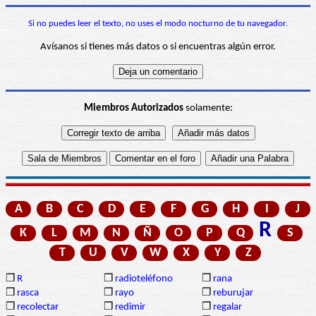
Si no puedes leer el texto, no uses el modo nocturno de tu navegador.
Avísanos si tienes más datos o si encuentras algún error.
Miembros Autorizados
solamente:
A
B
C
D
E
F
G
H
I
J
R
K
L
M
N
Ñ
O
P
Q
S
T
U
V
W
X
Y
Z
❒
R
❒
radioteléfono
❒
rana
❒
rasca
❒
rayo
❒
reburujar
❒
recolectar
❒
redimir
❒
regalar