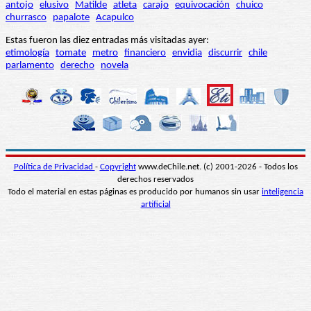
antojo
elusivo
Matilde
atleta
carajo
equivocación
chuico
churrasco
papalote
Acapulco
Estas fueron las diez entradas más visitadas ayer:
etimología
tomate
metro
financiero
envidia
discurrir
chile
parlamento
derecho
novela
Política de Privacidad
-
Copyright
www.deChile.net. (c) 2001-2026 - Todos los
derechos reservados
Todo el material en estas páginas es producido por humanos sin usar
inteligencia
artificial