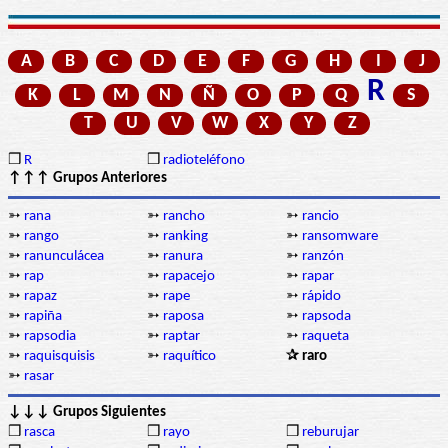
A
B
C
D
E
F
G
H
I
J
R
K
L
M
N
Ñ
O
P
Q
S
T
U
V
W
X
Y
Z
❒
R
❒
radioteléfono
↑↑↑ Grupos Anteriores
➳
rana
➳
rancho
➳
rancio
➳
rango
➳
ranking
➳
ransomware
➳
ranunculácea
➳
ranura
➳
ranzón
➳
rap
➳
rapacejo
➳
rapar
➳
rapaz
➳
rape
➳
rápido
➳
rapiña
➳
raposa
➳
rapsoda
➳
rapsodia
➳
raptar
➳
raqueta
➳
raquisquisis
➳
raquítico
✰ raro
➳
rasar
↓↓↓ Grupos Siguientes
❒
rasca
❒
rayo
❒
reburujar