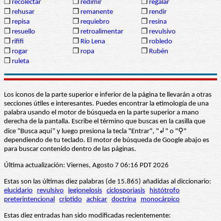
❒
recolectar
❒
redimir
❒
regalar
❒
rehusar
❒
remanente
❒
rendir
❒
repisa
❒
requiebro
❒
resina
❒
resuello
❒
retroalimentar
❒
revulsivo
❒
rififi
❒
Río Lena
❒
robledo
❒
rogar
❒
ropa
❒
Rubén
❒
ruleta
Los iconos de la parte superior e inferior de la página te llevarán a otras
secciones útiles e interesantes. Puedes encontrar la etimología de una
palabra usando el motor de búsqueda en la parte superior a mano
derecha de la pantalla. Escribe el término que buscas en la casilla que
dice “Busca aquí” y luego presiona la tecla "Entrar", "↲" o "⚲"
dependiendo de tu teclado. El motor de búsqueda de Google abajo es
para buscar contenido dentro de las páginas.
Última actualización: Viernes, Agosto 7 06:16 PDT 2026
Estas son las últimas diez palabras (de 15.865) añadidas al diccionario:
elucidario
revulsivo
legionelosis
ciclosporiasis
histótrofo
preterintencional
críptido
achicar
doctrina
monocárpico
Estas diez entradas han sido modificadas recientemente: