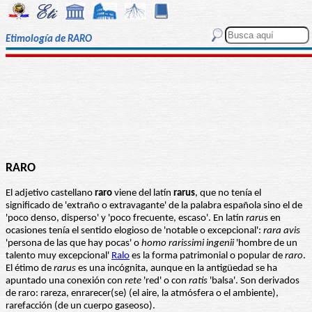
Etimología de RARO
RARO
El adjetivo castellano
raro
viene del latín
rarus
, que no tenía el
significado de 'extraño o extravagante' de la palabra española sino el de
'poco denso, disperso' y 'poco frecuente, escaso'. En latín
raru
s en
ocasiones tenía el sentido elogioso de 'notable o excepcional':
rara avis
'persona de las que hay pocas' o
homo rarissimi
ingenii
'hombre de un
talento muy excepcional'
Ralo
es la forma patrimonial o popular de
raro
.
El étimo de
rarus
es una incógnita, aunque en la antigüedad se ha
apuntado una conexión con
rete
'red' o con
ratis
'balsa'. Son derivados
de raro: rareza, enrarecer(se) (el aire, la atmósfera o el ambiente),
rarefacción (de un cuerpo gaseoso).