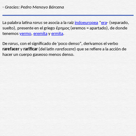
- Gracias: Pedro Menoyo Bárcena
La palabra latina
rarus
se asocia a la raíz
indoeuropea
*
erǝ
- (separado,
suelto), presente en el griego ἔρημος (eremos = apartado), de donde
tenemos
yermo
,
eremita
y
ermita
.
De
rarus
, con el significado de 'poco denso", derivamos el verbo
rarefacer
y
rarificar
(del latín
rarefacere
) que se refiere a la acción de
hacer un cuerpo gaseoso menos denso.