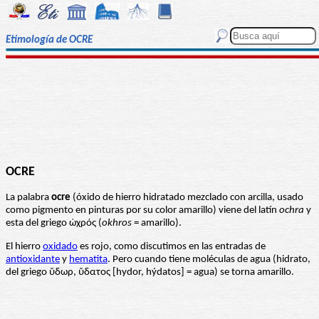
Etimología de OCRE
OCRE
La palabra
ocre
(óxido de hierro hidratado mezclado con arcilla, usado
como pigmento en pinturas por su color amarillo) viene del latín
ochra
y
esta del griego ὠχρός (
okhros
= amarillo).
El hierro
oxidado
es rojo, como discutimos en las entradas de
antioxidante
y
hematita
. Pero cuando tiene moléculas de agua (hidrato,
del griego ὕδωρ, ὕδατος [hydor, hýdatos] = agua) se torna amarillo.