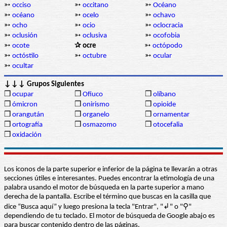
➳
occiso
➳
occitano
➳
Océano
➳
océano
➳
ocelo
➳
ochavo
➳
ocho
➳
ocio
➳
oclocracia
➳
oclusión
➳
oclusiva
➳
ocofobia
➳
ocote
✰ ocre
➳
octópodo
➳
octóstilo
➳
octubre
➳
ocular
➳
ocultar
↓↓↓ Grupos Siguientes
❒
ocupar
❒
Ofiuco
❒
olíbano
❒
ómicron
❒
onirismo
❒
opioide
❒
orangután
❒
organelo
❒
ornamentar
❒
ortografía
❒
osmazomo
❒
otocefalia
❒
oxidación
Los iconos de la parte superior e inferior de la página te llevarán a otras
secciones útiles e interesantes. Puedes encontrar la etimología de una
palabra usando el motor de búsqueda en la parte superior a mano
derecha de la pantalla. Escribe el término que buscas en la casilla que
dice “Busca aquí” y luego presiona la tecla "Entrar", "↲" o "⚲"
dependiendo de tu teclado. El motor de búsqueda de Google abajo es
para buscar contenido dentro de las páginas.