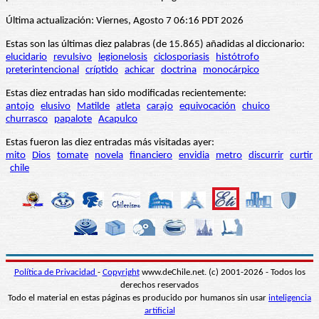
Última actualización: Viernes, Agosto 7 06:16 PDT 2026
Estas son las últimas diez palabras (de 15.865) añadidas al diccionario:
elucidario
revulsivo
legionelosis
ciclosporiasis
histótrofo
preterintencional
críptido
achicar
doctrina
monocárpico
Estas diez entradas han sido modificadas recientemente:
antojo
elusivo
Matilde
atleta
carajo
equivocación
chuico
churrasco
papalote
Acapulco
Estas fueron las diez entradas más visitadas ayer:
mito
Dios
tomate
novela
financiero
envidia
metro
discurrir
curtir
chile
Política de Privacidad
-
Copyright
www.deChile.net. (c) 2001-2026 - Todos los
derechos reservados
Todo el material en estas páginas es producido por humanos sin usar
inteligencia
artificial