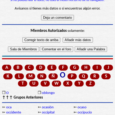
Si no puedes leer el texto, no uses el modo nocturno de tu navegador.
Avísanos si tienes más datos o si encuentras algún error.
Miembros Autorizados
solamente:
A
B
C
D
E
F
G
H
I
J
O
K
L
M
N
Ñ
P
Q
R
S
T
U
V
W
X
Y
Z
❒
O
❒
oblongo
↑↑↑ Grupos Anteriores
➳
oca
➳
ocasión
➳
ocaso
➳
occidente
➳
occipital
➳
occipucio