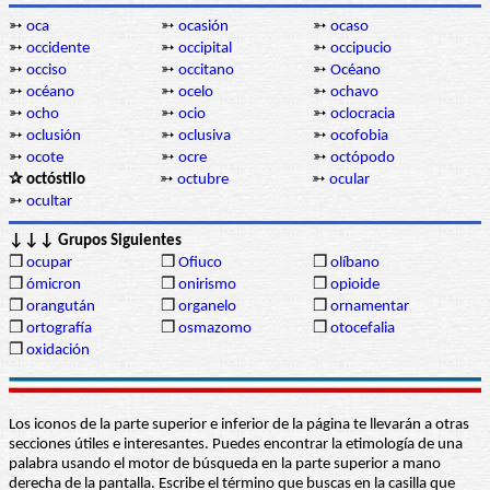
➳
oca
➳
ocasión
➳
ocaso
➳
occidente
➳
occipital
➳
occipucio
➳
occiso
➳
occitano
➳
Océano
➳
océano
➳
ocelo
➳
ochavo
➳
ocho
➳
ocio
➳
oclocracia
➳
oclusión
➳
oclusiva
➳
ocofobia
➳
ocote
➳
ocre
➳
octópodo
✰ octóstilo
➳
octubre
➳
ocular
➳
ocultar
↓↓↓ Grupos Siguientes
❒
ocupar
❒
Ofiuco
❒
olíbano
❒
ómicron
❒
onirismo
❒
opioide
❒
orangután
❒
organelo
❒
ornamentar
❒
ortografía
❒
osmazomo
❒
otocefalia
❒
oxidación
Los iconos de la parte superior e inferior de la página te llevarán a otras
secciones útiles e interesantes. Puedes encontrar la etimología de una
palabra usando el motor de búsqueda en la parte superior a mano
derecha de la pantalla. Escribe el término que buscas en la casilla que