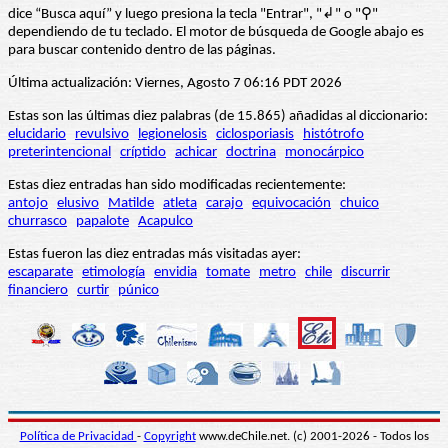
dice “Busca aquí” y luego presiona la tecla "Entrar", "↲" o "⚲"
dependiendo de tu teclado. El motor de búsqueda de Google abajo es
para buscar contenido dentro de las páginas.
Última actualización: Viernes, Agosto 7 06:16 PDT 2026
Estas son las últimas diez palabras (de 15.865) añadidas al diccionario:
elucidario
revulsivo
legionelosis
ciclosporiasis
histótrofo
preterintencional
críptido
achicar
doctrina
monocárpico
Estas diez entradas han sido modificadas recientemente:
antojo
elusivo
Matilde
atleta
carajo
equivocación
chuico
churrasco
papalote
Acapulco
Estas fueron las diez entradas más visitadas ayer:
escaparate
etimología
envidia
tomate
metro
chile
discurrir
financiero
curtir
púnico
Política de Privacidad
-
Copyright
www.deChile.net. (c) 2001-2026 - Todos los