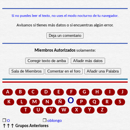
Si no puedes leer el texto, no uses el modo nocturno de tu navegador.
Avísanos si tienes más datos o si encuentras algún error.
Miembros Autorizados
solamente:
A
B
C
D
E
F
G
H
I
J
O
K
L
M
N
Ñ
P
Q
R
S
T
U
V
W
X
Y
Z
❒
O
❒
oblongo
↑↑↑ Grupos Anteriores