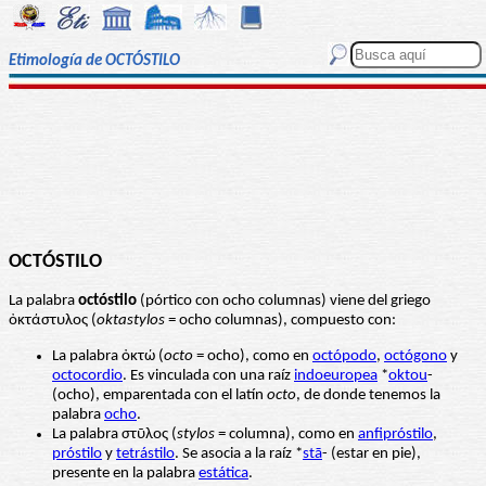
Etimología de OCTÓSTILO
OCTÓSTILO
La palabra
octóstilo
(pórtico con ocho columnas) viene del griego
ὀκτάστυλος (
oktastylos
= ocho columnas), compuesto con:
La palabra ὀκτώ (
octo
= ocho), como en
octópodo
,
octógono
y
octocordio
. Es vinculada con una raíz
indoeuropea
*
oktou
-
(ocho), emparentada con el latín
octo
, de donde tenemos la
palabra
ocho
.
La palabra στῦλος (
stylos
= columna), como en
anfipróstilo
,
próstilo
y
tetrástilo
. Se asocia a la raíz *
stā
- (estar en pie),
presente en la palabra
estática
.