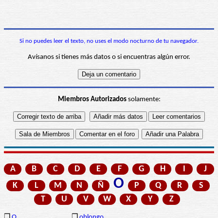
Si no puedes leer el texto, no uses el modo nocturno de tu navegador.
Avísanos si tienes más datos o si encuentras algún error.
Miembros Autorizados
solamente:
A
B
C
D
E
F
G
H
I
J
O
K
L
M
N
Ñ
P
Q
R
S
T
U
V
W
X
Y
Z
❒
O
❒
oblongo