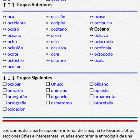
↑↑↑ Grupos Anteriores
➳
oca
➳
ocasión
➳
ocaso
➳
occidente
➳
occipital
➳
occipucio
➳
occiso
➳
occitano
✰ Océano
➳
océano
➳
ocelo
➳
ochavo
➳
ocho
➳
ocio
➳
oclocracia
➳
oclusión
➳
oclusiva
➳
ocofobia
➳
ocote
➳
ocre
➳
octópodo
➳
octóstilo
➳
octubre
➳
ocular
➳
ocultar
↓↓↓ Grupos Siguientes
❒
ocupar
❒
Ofiuco
❒
olíbano
❒
ómicron
❒
onirismo
❒
opioide
❒
orangután
❒
organelo
❒
ornamentar
❒
ortografía
❒
osmazomo
❒
otocefalia
❒
oxidación
Los iconos de la parte superior e inferior de la página te llevarán a otras
secciones útiles e interesantes. Puedes encontrar la etimología de una