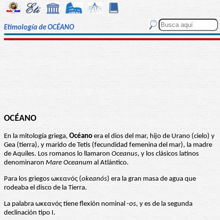
Etimología de OCÉANO
OCÉANO
En la mitología griega,
Océano
era el dios del mar, hijo de Urano (cielo) y
Gea (tierra), y marido de Tetis (fecundidad femenina del mar), la madre
de Aquiles. Los romanos lo llamaron
Oceanus
, y los clásicos latinos
denominaron
Mare Oceanum
al Atlántico.
Para los griegos ωκεανός (
okeanós
) era la gran masa de agua que
rodeaba el disco de la Tierra.
La palabra ωκεανός tiene flexión nominal -
os
, y es de la segunda
declinación tipo I.