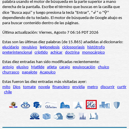
palabra usando el motor de búsqueda en la parte superior a mano
derecha de la pantalla. Escribe el término que buscas en la casilla que
dice “Busca aquí” y luego presiona la tecla "Entrar", "↲" o "⚲"
dependiendo de tu teclado. El motor de búsqueda de Google abajo es
para buscar contenido dentro de las páginas.
Última actualización: Viernes, Agosto 7 06:16 PDT 2026
Estas son las últimas diez palabras (de 15.865) añadidas al diccionario:
elucidario
revulsivo
legionelosis
ciclosporiasis
histótrofo
preterintencional
críptido
achicar
doctrina
monocárpico
Estas diez entradas han sido modificadas recientemente:
antojo
elusivo
Matilde
atleta
carajo
equivocación
chuico
churrasco
papalote
Acapulco
Estas fueron las diez entradas más visitadas ayer:
mito
Dios
tomate
novela
financiero
envidia
metro
discurrir
curtir
chile