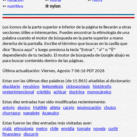
➳
nutación
➳
nutria
➳
nutrir
➳
nutritivo
✰ nylon
Los iconos de la parte superior e inferior de la página te llevarán a otras
secciones útiles e interesantes. Puedes encontrar la etimología de una
palabra usando el motor de búsqueda en la parte superior a mano
derecha de la pantalla. Escribe el término que buscas en la casilla que
dice “Busca aquí” y luego presiona la tecla "Entrar", "↲" o "⚲"
dependiendo de tu teclado. El motor de búsqueda de Google abajo es
para buscar contenido dentro de las páginas.
Última actualización: Viernes, Agosto 7 06:16 PDT 2026
Estas son las últimas diez palabras (de 15.865) añadidas al diccionario:
elucidario
revulsivo
legionelosis
ciclosporiasis
histótrofo
preterintencional
críptido
achicar
doctrina
monocárpico
Estas diez entradas han sido modificadas recientemente:
antojo
elusivo
Matilde
atleta
carajo
equivocación
chuico
churrasco
papalote
Acapulco
Estas fueron las diez entradas más visitadas ayer:
ojalá
etimología
metro
chile
envidia
tomate
novela
curtir
financiero
discurrir