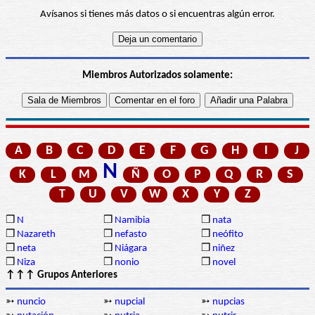
Avísanos si tienes más datos o si encuentras algún error.
Miembros Autorizados solamente:
A
B
C
D
E
F
G
H
I
J
N
K
L
M
Ñ
O
P
Q
R
S
T
U
V
W
X
Y
Z
❒
N
❒
Namibia
❒
nata
❒
Nazareth
❒
nefasto
❒
neófito
❒
neta
❒
Niágara
❒
niñez
❒
Niza
❒
nonio
❒
novel
↑↑↑ Grupos Anteriores
➳
nuncio
➳
nupcial
➳
nupcias