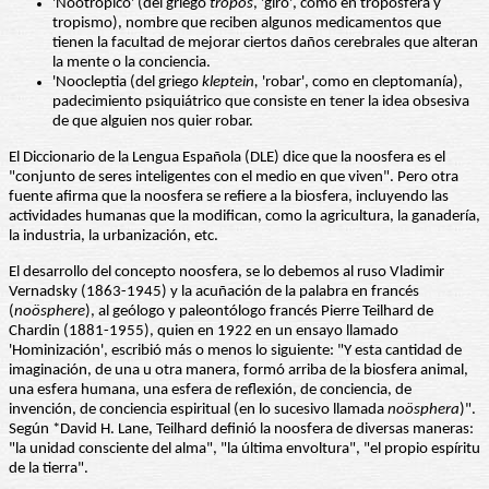
'Nootrópico' (del griego
tropos
, 'giro', como en troposfera y
tropismo), nombre que reciben algunos medicamentos que
tienen la facultad de mejorar ciertos daños cerebrales que alteran
la mente o la conciencia.
'Noocleptia (del griego
kleptein,
'robar', como en cleptomanía),
padecimiento psiquiátrico que consiste en tener la idea obsesiva
de que alguien nos quier robar.
El Diccionario de la Lengua Española (DLE) dice que la noosfera es el
"conjunto de seres inteligentes con el medio en que viven". Pero otra
fuente afirma que la noosfera se refiere a la biosfera, incluyendo las
actividades humanas que la modifican, como la agricultura, la ganadería,
la industria, la urbanización, etc.
El desarrollo del concepto noosfera, se lo debemos al ruso Vladimir
Vernadsky (1863-1945) y la acuñación de la palabra en francés
(
noösphere
), al geólogo y paleontólogo francés Pierre Teilhard de
Chardin (1881-1955), quien en 1922 en un ensayo llamado
'Hominización', escribió más o menos lo siguiente: "Y esta cantidad de
imaginación, de una u otra manera, formó arriba de la biosfera animal,
una esfera humana, una esfera de reflexión, de conciencia, de
invención, de conciencia espiritual (en lo sucesivo llamada
noösphera
)".
Según *David H. Lane, Teilhard definió la noosfera de diversas maneras:
"la unidad consciente del alma", "la última envoltura", "el propio espíritu
de la tierra".