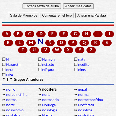
A
B
C
D
E
F
G
H
I
J
N
K
L
M
Ñ
O
P
Q
R
S
T
U
V
W
X
Y
Z
❒
N
❒
Namibia
❒
nata
❒
Nazareth
❒
nefasto
❒
neófito
❒
neta
❒
Niágara
❒
niñez
❒
Niza
↑↑↑ Grupos Anteriores
➳
nonio
✰ noosfera
➳
nopal
➳
norepinefrina
➳
noria
➳
norma
➳
normal
➳
normando
➳
normetanefrina
➳
norte
➳
Noruega
➳
Nosferatu
➳
nosocomio
➳
nosología
➳
nosotros
➳
nostalgia
➳
Nostoc
➳
nostrático