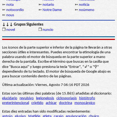
➳
nota
➳
notario
➳
noticia
➳
notocordio
➳
Notre Dame
➳
noúmeno
➳
nous
↓↓↓ Grupos Siguientes
❒
novel
❒
nuncio
Los iconos de la parte superior e inferior de la página te llevarán a otras
secciones útiles e interesantes. Puedes encontrar la etimología de una
palabra usando el motor de búsqueda en la parte superior a mano
derecha de la pantalla. Escribe el término que buscas en la casilla que
dice “Busca aquí” y luego presiona la tecla "Entrar", "↲" o "⚲"
dependiendo de tu teclado. El motor de búsqueda de Google abajo es
para buscar contenido dentro de las páginas.
Última actualización: Viernes, Agosto 7 06:16 PDT 2026
Estas son las últimas diez palabras (de 15.865) añadidas al diccionario:
elucidario
revulsivo
legionelosis
ciclosporiasis
histótrofo
preterintencional
críptido
achicar
doctrina
monocárpico
Estas diez entradas han sido modificadas recientemente:
antojo
elusivo
Matilde
atleta
carajo
equivocación
chuico