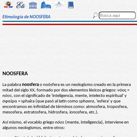
Etimología de NOOSFERA
NOOSFERA
La palabra
noosfera
o noósfera es un neologismo creado en la primera
mitad del siglo XX, formado por dos elementos léxicos griegos: νόος =
nóos
, con el significado de 'inteligencia, mente, intelecto espiritual' y
σφαῖρα
=
sphaîra (que pasó al latín como
sphaera
, 'esfera' y que
encontramos en infinidad de términos como: atmosfera, troposfera,
mesosfera, estratosfera, hidrosfera, ionosfera, etc.)
.
Así mismo, el vocablo griego
nóos
(mente, inteligencia), interviene en
algunos neologismos, entre otros: