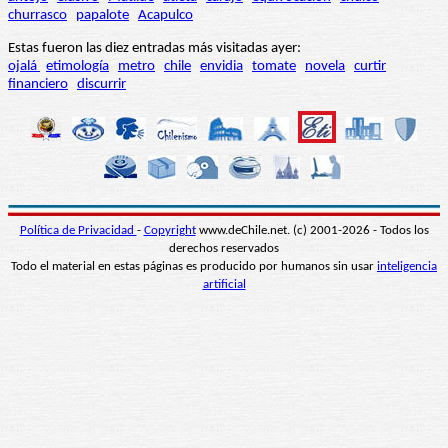
churrasco
papalote
Acapulco
Estas fueron las diez entradas más visitadas ayer:
ojalá
etimología
metro
chile
envidia
tomate
novela
curtir
financiero
discurrir
Política de Privacidad
-
Copyright
www.deChile.net. (c) 2001-2026 - Todos los
derechos reservados
Todo el material en estas páginas es producido por humanos sin usar
inteligencia
artificial