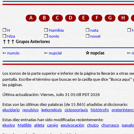
A
B
C
D
E
F
G
H
❒
N
❒
Namibia
❒
nata
❒
N
❒
Niza
❒
nonio
❒
novel
↑↑↑ Grupos Anteriores
➳
nuncio
➳
nupcial
✰ nupcias
➳
n
Los iconos de la parte superior e inferior de la página te llevarán a otra
pantalla. Escribe el término que buscas en la casilla que dice “Busca aqu
las páginas.
Última actualización: Viernes, Julio 31 05:08 PDT 2026
Estas son las últimas diez palabras (de 15.865) añadidas al diccionario:
elucidario
revulsivo
legionelosis
ciclosporiasis
histótrofo
preterintenc
Estas diez entradas han sido modificadas recientemente:
elusivo
Matilde
atleta
carajo
equivocación
chuico
churrasco
papalo