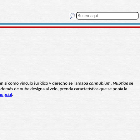
en sí como vínculo jurídico y derecho se llamaba
connubium
.
Nuptiae
se
además de nube designa al velo, prenda característica que se ponía la
nupcial
.