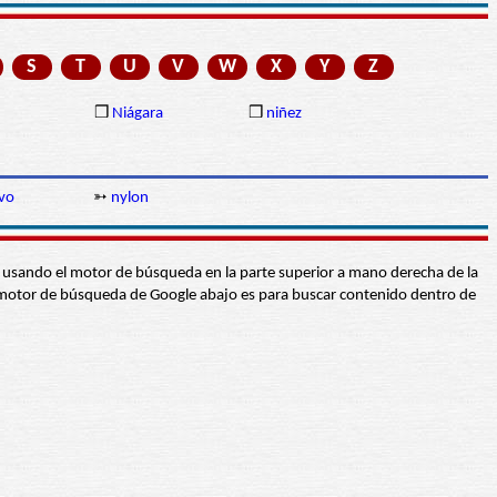
S
T
U
V
W
X
Y
Z
❒
Niágara
❒
niñez
ivo
➳
nylon
abra usando el motor de búsqueda en la parte superior a mano derecha de la
 El motor de búsqueda de Google abajo es para buscar contenido dentro de