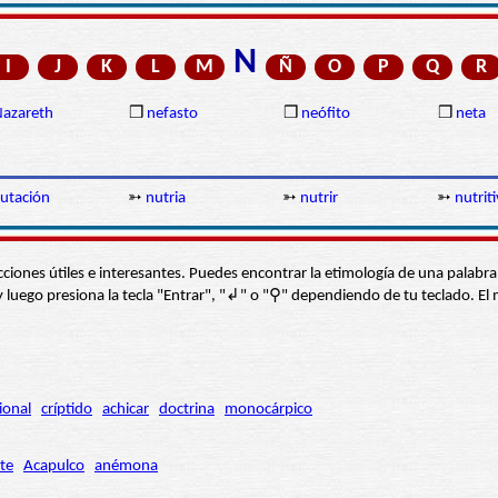
N
I
J
K
L
M
Ñ
O
P
Q
R
azareth
❒
nefasto
❒
neófito
❒
neta
utación
➳
nutria
➳
nutrir
➳
nutrit
s secciones útiles e interesantes. Puedes encontrar la etimología de una pal
í” y luego presiona la tecla "Entrar", "↲" o "⚲" dependiendo de tu teclado.
ional
críptido
achicar
doctrina
monocárpico
te
Acapulco
anémona