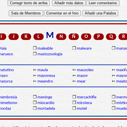
M
I
J
K
L
N
Ñ
O
P
Q
R
Maia
❒
maleable
❒
malware
❒
manan
marueco
❒
mastozoología
atutino
➳
maula
➳
mausoleo
➳
maxif
mayo
➳
mayonesa
➳
mayor
➳
mayor
mazurca
➳
meandro
➳
mear
➳
meat
membresía
❒
meninge
❒
mercachifle
❒
merme
mimetismo
❒
miocardio
❒
miroteca
❒
místic
mordaz
❒
mortadela
❒
motel
❒
muela