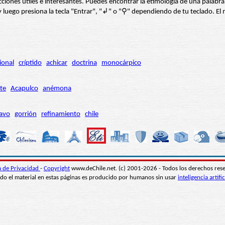
s secciones útiles e interesantes. Puedes encontrar la etimología de una pal
í” y luego presiona la tecla "Entrar", "↲" o "⚲" dependiendo de tu teclado.
ional
críptido
achicar
doctrina
monocárpico
te
Acapulco
anémona
avo
gorrión
refinamiento
chile
ca de Privacidad
-
Copyright
www.deChile.net. (c) 2001-2026 - Todos los derechos res
do el material en estas páginas es producido por humanos sin usar
inteligencia artific