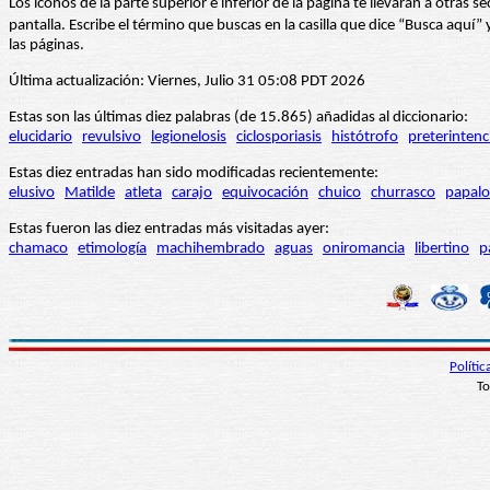
Los iconos de la parte superior e inferior de la página te llevarán a otra
pantalla. Escribe el término que buscas en la casilla que dice “Busca aqu
las páginas.
Última actualización: Viernes, Julio 31 05:08 PDT 2026
Estas son las últimas diez palabras (de 15.865) añadidas al diccionario:
elucidario
revulsivo
legionelosis
ciclosporiasis
histótrofo
preterintenc
Estas diez entradas han sido modificadas recientemente:
elusivo
Matilde
atleta
carajo
equivocación
chuico
churrasco
papalo
Estas fueron las diez entradas más visitadas ayer:
chamaco
etimología
machihembrado
aguas
oniromancia
libertino
p
Políti
To