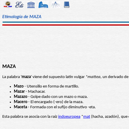
Etimología de MAZA
MAZA
La palabra '
maza
' viene del supuesto latín vulgar
*mattea,
un derivado d
Mazo
- Utensillo en forma de martillo.
Mazar
- Machacar.
Mazazo
- Golpe dado con un mazo o maza.
Macero
- El encargado (-ero) de la maza.
Maceta
- Formada con el sufijo diminutivo -eta.
Esta palabra se asocia con la raíz
indoeuropea
*
mat
(hacha, azadón), que e