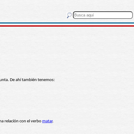
 punta. De ahí también tenemos:
na relación con el verbo
matar
.