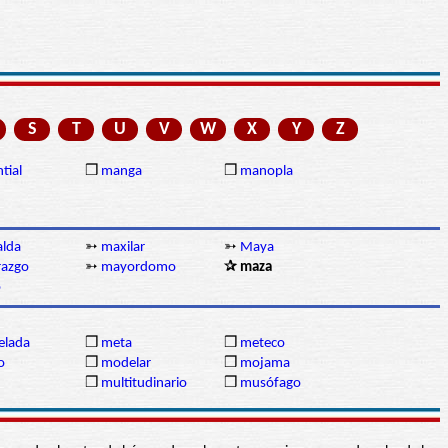
S
T
U
V
W
X
Y
Z
tial
❒
manga
❒
manopla
alda
➳
maxilar
➳
Maya
azgo
➳
mayordomo
✰ maza
o
lada
❒
meta
❒
meteco
o
❒
modelar
❒
mojama
❒
multitudinario
❒
musófago