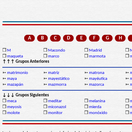
A
B
C
D
E
F
G
H
❒
M
❒
Macondo
❒
Madrid
❒
❒
maqueta
❒
marco
❒
marmota
❒
↑↑↑ Grupos Anteriores
➳
matrimonio
➳
matriz
➳
matrona
➳
m
➳
maya
➳
mayestático
➳
mayéutica
➳
➳
mazapán
➳
mazmorra
➳
mazorca
➳
↓↓↓ Grupos Siguientes
❒
meca
❒
meditar
❒
melanina
❒
❒
meyosis
❒
miconazol
❒
mierda
❒
❒
molote
❒
monitor
❒
monóxido
❒