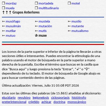
❒
mordaz
❒
mortadela
❒
motel
❒
muela
❒
multitudinario
↑↑↑ Grupos Anteriores
➳
musófago
➳
mustela
➳
mustio
➳
musulmán
➳
mutación
➳
mutante
➳
mutilar
➳
mutis
➳
mutualismo
➳
mutuo
✰ muxe
Los iconos de la parte superior e inferior de la página te llevarán a otras
secciones útiles e interesantes. Puedes encontrar la etimología de una
palabra usando el motor de búsqueda en la parte superior a mano
derecha de la pantalla. Escribe el término que buscas en la casilla que
dice “Busca aquí” y luego presiona la tecla "Entrar", "↲" o "⚲"
dependiendo de tu teclado. El motor de búsqueda de Google abajo es
para buscar contenido dentro de las páginas.
Última actualización: Viernes, Julio 31 05:08 PDT 2026
Estas son las últimas diez palabras (de 15.865) añadidas al diccionario:
elucidario
revulsivo
legionelosis
ciclosporiasis
histótrofo
preterintencional
críptido
achicar
doctrina
monocárpico