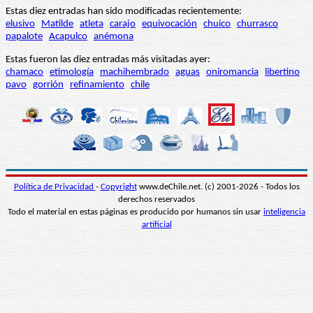
Estas diez entradas han sido modificadas recientemente:
elusivo
Matilde
atleta
carajo
equivocación
chuico
churrasco
papalote
Acapulco
anémona
Estas fueron las diez entradas más visitadas ayer:
chamaco
etimología
machihembrado
aguas
oniromancia
libertino
pavo
gorrión
refinamiento
chile
Política de Privacidad
-
Copyright
www.deChile.net. (c) 2001-2026 - Todos los
derechos reservados
Todo el material en estas páginas es producido por humanos sin usar
inteligencia
artificial