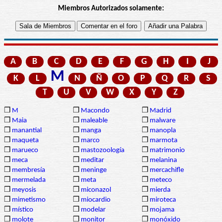
Miembros Autorizados solamente:
A
B
C
D
E
F
G
H
I
J
M
K
L
N
Ñ
O
P
Q
R
S
T
U
V
W
X
Y
Z
❒
M
❒
Macondo
❒
Madrid
❒
Maia
❒
maleable
❒
malware
❒
manantial
❒
manga
❒
manopla
❒
maqueta
❒
marco
❒
marmota
❒
marueco
❒
mastozoología
❒
matrimonio
❒
meca
❒
meditar
❒
melanina
❒
membresía
❒
meninge
❒
mercachifle
❒
mermelada
❒
meta
❒
meteco
❒
meyosis
❒
miconazol
❒
mierda
❒
mimetismo
❒
miocardio
❒
miroteca
❒
místico
❒
modelar
❒
mojama
❒
molote
❒
monitor
❒
monóxido