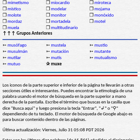
❒
mimetismo
❒
miocardio
❒
miroteca
❒
místico
❒
modelar
❒
mojama
❒
molote
❒
monitor
❒
monóxido
❒
mordaz
❒
mortadela
❒
motel
❒
muela
❒
multitudinario
↑↑↑ Grupos Anteriores
➳
musófago
➳
mustela
➳
mustio
➳
musulmán
➳
mutación
➳
mutante
➳
mutilar
➳
mutis
➳
mutualismo
➳
mutuo
✰ muxe
Los iconos de la parte superior e inferior de la página te llevarán a otras
secciones útiles e interesantes. Puedes encontrar la etimología de una
palabra usando el motor de búsqueda en la parte superior a mano
derecha de la pantalla. Escribe el término que buscas en la casilla que
dice “Busca aquí” y luego presiona la tecla "Entrar", "↲" o "⚲"
dependiendo de tu teclado. El motor de búsqueda de Google abajo es
para buscar contenido dentro de las páginas.
Última actualización: Viernes, Julio 31 05:08 PDT 2026