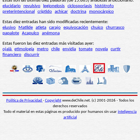
Estas son las últimas diez palabras (de 15.865) añadidas al diccionario:
elucidario
revulsivo
legionelosis
ciclosporiasis
histótrofo
preterintencional
críptido
achicar
doctrina
monocárpico
Estas diez entradas han sido modificadas recientemente:
elusivo
Matilde
atleta
carajo
equivocación
chuico
churrasco
papalote
Acapulco
anémona
Estas fueron las diez entradas más visitadas ayer:
ojalá
etimología
metro
chile
envidia
tomate
novela
curtir
financiero
discurrir
Política de Privacidad
-
Copyright
www.deChile.net. (c) 2001-2026 - Todos los
derechos reservados
Todo el material en estas páginas es producido por humanos sin usar
inteligencia
artificial