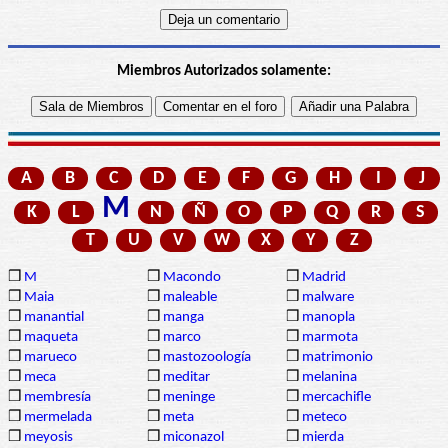
Miembros Autorizados solamente:
A
B
C
D
E
F
G
H
I
J
M
K
L
N
Ñ
O
P
Q
R
S
T
U
V
W
X
Y
Z
❒
M
❒
Macondo
❒
Madrid
❒
Maia
❒
maleable
❒
malware
❒
manantial
❒
manga
❒
manopla
❒
maqueta
❒
marco
❒
marmota
❒
marueco
❒
mastozoología
❒
matrimonio
❒
meca
❒
meditar
❒
melanina
❒
membresía
❒
meninge
❒
mercachifle
❒
mermelada
❒
meta
❒
meteco
❒
meyosis
❒
miconazol
❒
mierda