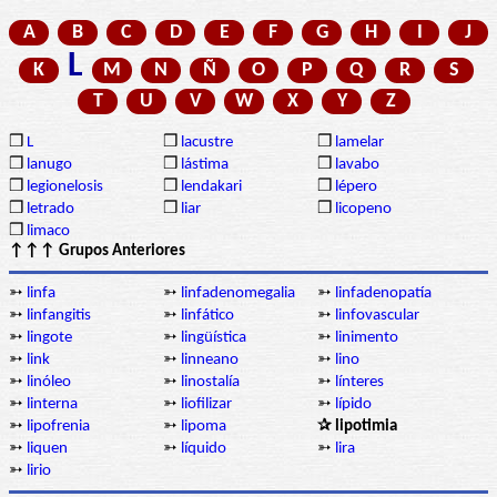
A
B
C
D
E
F
G
H
I
J
L
K
M
N
Ñ
O
P
Q
R
S
T
U
V
W
X
Y
Z
❒
L
❒
lacustre
❒
lamelar
❒
lanugo
❒
lástima
❒
lavabo
❒
legionelosis
❒
lendakari
❒
lépero
❒
letrado
❒
liar
❒
licopeno
❒
limaco
↑↑↑ Grupos Anteriores
➳
linfa
➳
linfadenomegalia
➳
linfadenopatía
➳
linfangitis
➳
linfático
➳
linfovascular
➳
lingote
➳
lingüística
➳
linimento
➳
link
➳
linneano
➳
lino
➳
linóleo
➳
linostalía
➳
línteres
➳
linterna
➳
liofilizar
➳
lípido
➳
lipofrenia
➳
lipoma
✰ lipotimia
➳
liquen
➳
líquido
➳
lira
➳
lirio