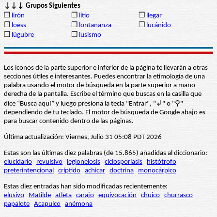
↓↓↓ Grupos Siguientes
❒
lirón
❒
litio
❒
llegar
❒
loess
❒
lontananza
❒
lucánido
❒
lúgubre
❒
lusismo
Los iconos de la parte superior e inferior de la página te llevarán a otras
secciones útiles e interesantes. Puedes encontrar la etimología de una
palabra usando el motor de búsqueda en la parte superior a mano
derecha de la pantalla. Escribe el término que buscas en la casilla que
dice “Busca aquí” y luego presiona la tecla "Entrar", "↲" o "⚲"
dependiendo de tu teclado. El motor de búsqueda de Google abajo es
para buscar contenido dentro de las páginas.
Última actualización: Viernes, Julio 31 05:08 PDT 2026
Estas son las últimas diez palabras (de 15.865) añadidas al diccionario:
elucidario
revulsivo
legionelosis
ciclosporiasis
histótrofo
preterintencional
críptido
achicar
doctrina
monocárpico
Estas diez entradas han sido modificadas recientemente:
elusivo
Matilde
atleta
carajo
equivocación
chuico
churrasco
papalote
Acapulco
anémona