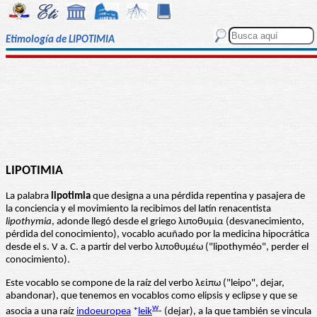
Etimología de LIPOTIMIA
LIPOTIMIA
La palabra
lipotimia
que designa a una pérdida repentina y pasajera de
la conciencia y el movimiento la recibimos del latín renacentista
lipothymia
, adonde llegó desde el griego λιποθυμία (desvanecimiento,
pérdida del conocimiento), vocablo acuñado por la medicina hipocrática
desde el s. V a. C. a partir del verbo λιποθυμέω ("lipothyméo", perder el
conocimiento).
Este vocablo se compone de la raíz del verbo λείπω ("leipo", dejar,
abandonar), que tenemos en vocablos como elipsis y eclipse y que se
w
asocia a una raíz
indoeuropea
*
leik
- (dejar), a la que también se vincula