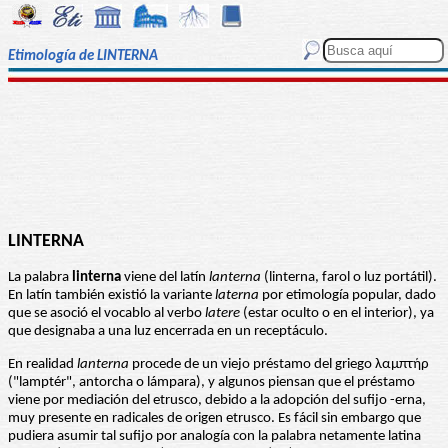
Etimología de LINTERNA
LINTERNA
La palabra
linterna
viene del latín
lanterna
(linterna, farol o luz portátil).
En latín también existió la variante
laterna
por etimología popular, dado
que se asoció el vocablo al verbo
latere
(estar oculto o en el interior), ya
que designaba a una luz encerrada en un receptáculo.
En realidad
lanterna
procede de un viejo préstamo del griego λαμπτήρ
("lamptér", antorcha o lámpara), y algunos piensan que el préstamo
viene por mediación del etrusco, debido a la adopción del sufijo -erna,
muy presente en radicales de origen etrusco. Es fácil sin embargo que
pudiera asumir tal sufijo por analogía con la palabra netamente latina