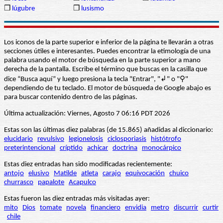
❒
lúgubre
❒
lusismo
Los iconos de la parte superior e inferior de la página te llevarán a otras
secciones útiles e interesantes. Puedes encontrar la etimología de una
palabra usando el motor de búsqueda en la parte superior a mano
derecha de la pantalla. Escribe el término que buscas en la casilla que
dice “Busca aquí” y luego presiona la tecla "Entrar", "↲" o "⚲"
dependiendo de tu teclado. El motor de búsqueda de Google abajo es
para buscar contenido dentro de las páginas.
Última actualización: Viernes, Agosto 7 06:16 PDT 2026
Estas son las últimas diez palabras (de 15.865) añadidas al diccionario:
elucidario
revulsivo
legionelosis
ciclosporiasis
histótrofo
preterintencional
críptido
achicar
doctrina
monocárpico
Estas diez entradas han sido modificadas recientemente:
antojo
elusivo
Matilde
atleta
carajo
equivocación
chuico
churrasco
papalote
Acapulco
Estas fueron las diez entradas más visitadas ayer:
mito
Dios
tomate
novela
financiero
envidia
metro
discurrir
curtir
chile