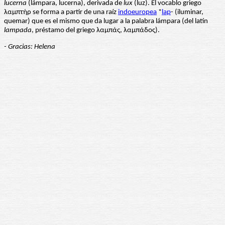
lucerna
(lámpara, lucerna), derivada de
lux
(luz). El vocablo griego
λαμπτήρ se forma a partir de una raíz
indoeuropea
*
lap
- (iluminar,
quemar) que es el mismo que da lugar a la palabra lámpara (del latín
lampada
, préstamo del griego λαμπάς, λαμπάδος).
- Gracias: Helena