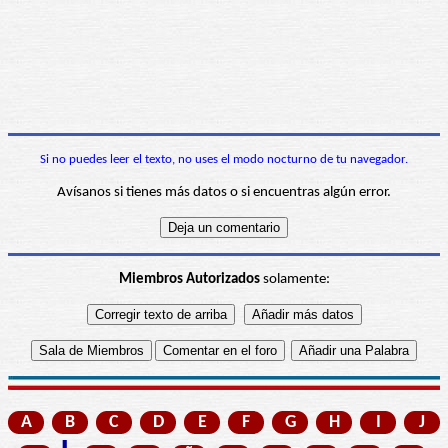
Si no puedes leer el texto, no uses el modo nocturno de tu navegador.
Avísanos si tienes más datos o si encuentras algún error.
Miembros Autorizados
solamente:
A
B
C
D
E
F
G
H
I
J