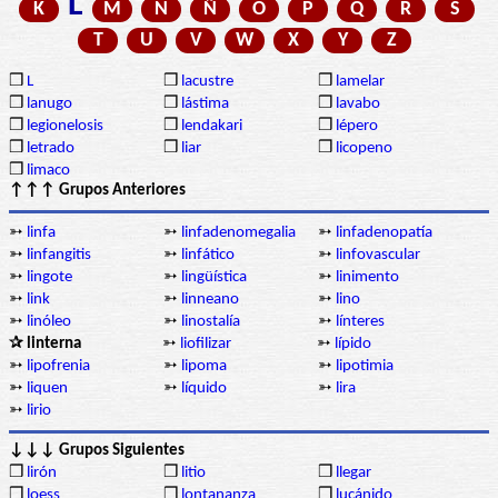
L
K
M
N
Ñ
O
P
Q
R
S
T
U
V
W
X
Y
Z
❒
L
❒
lacustre
❒
lamelar
❒
lanugo
❒
lástima
❒
lavabo
❒
legionelosis
❒
lendakari
❒
lépero
❒
letrado
❒
liar
❒
licopeno
❒
limaco
↑↑↑ Grupos Anteriores
➳
linfa
➳
linfadenomegalia
➳
linfadenopatía
➳
linfangitis
➳
linfático
➳
linfovascular
➳
lingote
➳
lingüística
➳
linimento
➳
link
➳
linneano
➳
lino
➳
linóleo
➳
linostalía
➳
línteres
✰ linterna
➳
liofilizar
➳
lípido
➳
lipofrenia
➳
lipoma
➳
lipotimia
➳
liquen
➳
líquido
➳
lira
➳
lirio
↓↓↓ Grupos Siguientes
❒
lirón
❒
litio
❒
llegar
❒
loess
❒
lontananza
❒
lucánido