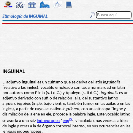
Etimología de INGUINAL
INGUINAL
El adjetivo
inguinal
es un cultismo que se deriva del latín
inguinalis
(relativo a las ingles), vocablo empleado con toda normalidad en latín
por autores como Plinio (s. I d.C.) y Apuleyo (s. II d.C.).
Inguinalis
es un
adjetivo derivado con sufijo de relación -alis, del sustantivo latino
inguen, inguĭnis
(ingle, bajo vientre, también tumor en las axilas o en las
ingles), a partir de cuyo acusativo
inguĭnem
, con una síncopa *ingne y
disimilación de la ene en ele, procede la palabra ingle. Este vocablo latino
w
se asocia a una raíz
indoeuropea
*
eng
-, vinculada unas veces a la idea
de ingle y otras a la de órgano corporal interno, en sus ocurrencias en las
lenguas indoeuropeas.