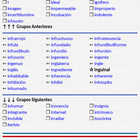
❒
I
❒
ideal
❒
ignífero
❒
imagen
❒
impermeable
❒
improperio
❒
incertidumbre
❒
incubación
❒
indolente
❒
infausto
↑↑↑ Grupos Anteriores
➳
infrarrojo
➳
infructuoso
➳
infrutescencia
➳
ínfula
➳
infundado
➳
infundibuliforme
➳
infundíbulo
➳
infundio
➳
infurción
➳
infusorio
➳
ingeniero
➳
ingente
➳
ingenuo
➳
Inglaterra
➳
ingle
➳
inglés
➳
ingrediente
✰ inguinal
➳
inhabitable
➳
inherencia
➳
inherente
➳
inhibición
➳
inhibir
➳
inhóspito
➳
inhumado
↓↓↓ Grupos Siguientes
❒
inhumar
❒
inocencia
❒
insignia
❒
integrante
❒
Internet
❒
intrínseco
❒
invisible
❒
irradiar
❒
isocórtex
❒
iterbio