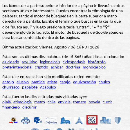
Los iconos de la parte superior e inferior de la página te llevarán a otras
secciones útiles e interesantes. Puedes encontrar la etimología de una
palabra usando el motor de búsqueda en la parte superior a mano
derecha de la pantalla. Escribe el término que buscas en la casilla que
dice “Busca aquí” y luego presiona la tecla "Entrar", "↲" o "⚲"
dependiendo de tu teclado. El motor de búsqueda de Google abajo es
para buscar contenido dentro de las páginas.
Última actualización: Viernes, Agosto 7 06:16 PDT 2026
Estas son las últimas diez palabras (de 15.865) añadidas al diccionario:
elucidario
revulsivo
legionelosis
ciclosporiasis
histótrofo
preterintencional
críptido
achicar
doctrina
monocárpico
Estas diez entradas han sido modificadas recientemente:
antojo
elusivo
Matilde
atleta
carajo
equivocación
chuico
churrasco
papalote
Acapulco
Estas fueron las diez entradas más visitadas ayer:
ojalá
etimología
metro
chile
envidia
tomate
novela
curtir
financiero
discurrir