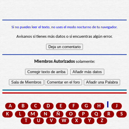
Si no puedes leer el texto, no uses el modo nocturno de tu navegador.
Avísanos si tienes más datos o si encuentras algún error.
Miembros Autorizados
solamente:
I
A
B
C
D
E
F
G
H
J
K
L
M
N
Ñ
O
P
Q
R
S
T
U
V
W
X
Y
Z