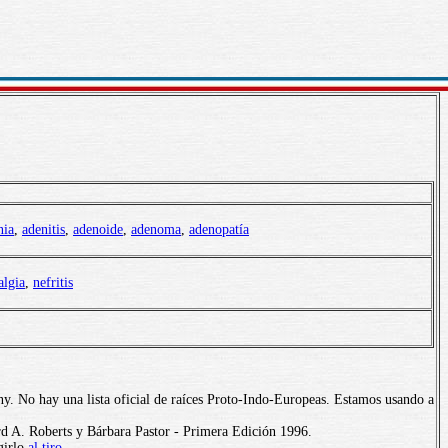
nia
,
adenitis
,
adenoide
,
adenoma
,
adenopatía
algia
,
nefritis
y. No hay una lista oficial de raíces Proto-Indo-Europeas. Estamos usando a
d A. Roberts y Bárbara Pastor - Primera Edición 1996.
girlo
al tiro
.