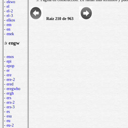
-
ekwo
-
el
-
el-2
-
el-3
Raíz 210 de 963
-
elkos
-
em
-
en
-
enek
engw
✰
-
enos
-
epi
-
epop
-
er
-
ere
-
ere-2
-
ered
-
eregwho
-
ergh
-
ers
-
ers-2
-
ers-3
-
es
-
esu
-
eu
-
eu-2