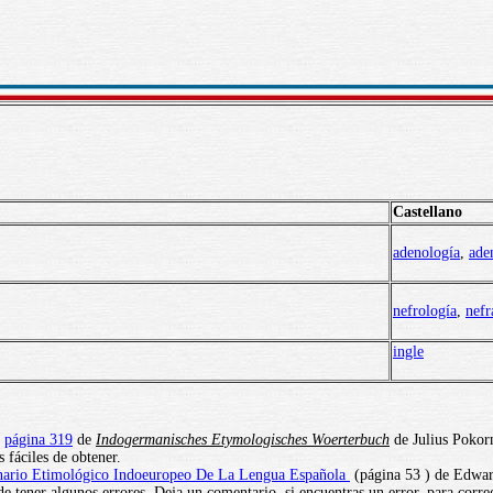
Castellano
adenología
,
ade
nefrología
,
nefr
ingle
página 319
de
Indogermanisches Etymologisches Woerterbuch
de Julius Pokorn
 fáciles de obtener.
nario Etimológico Indoeuropeo De La Lengua Española
(página 53 ) de Edwar
e tener algunos errores. Deja un comentario, si encuentras un error, para corre