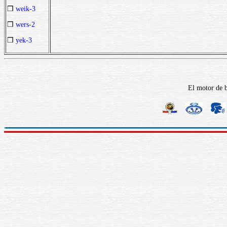
❒
weik-3
❒
wers-2
❒
yek-3
El motor de b