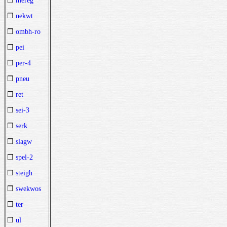
❒
mereg
❒
nekwt
❒
ombh-ro
❒
pei
❒
per-4
❒
pneu
❒
ret
❒
sei-3
❒
serk
❒
slagw
❒
spel-2
❒
steigh
❒
swekwos
❒
ter
❒
ul