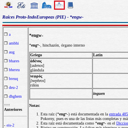
Raíces Proto-IndoEuropeas (PIE) - *engw-
❒
a
*engw-
❒
ambhi
*
engʷ
-, hinchazón, órgano interno
❒
aug
Griego
Latín
ἀδένος
❒
bhares
[
adenos
]
❒
bhereu
glándula
νεφρός
❒
breuq
[nephros
]
riñón
❒
deu-2
inguen
❒
dhghem
↑↑↑
Notas:
Anteriores
Esta raíz (*
engʷ
-) está documentada en la
entrada 485
Pokorny, pues es una de las listas más completas y más
Esta raíz está documentada como *
engʷ
- en el
Diccio
-
eis-2
Página en construcción. Le faltan más términos y pued