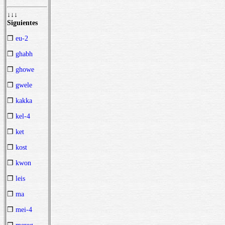
↓↓↓
Siguientes
❒
eu-2
❒
ghabh
❒
ghowe
❒
gwele
❒
kakka
❒
kel-4
❒
ket
❒
kost
❒
kwon
❒
leis
❒
ma
❒
mei-4