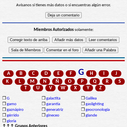
Avísanos si tienes más datos o si encuentras algún error.
Miembros Autorizados
solamente:
G
A
B
C
D
E
F
H
I
J
K
L
M
N
Ñ
O
P
Q
R
S
T
U
V
W
X
Y
Z
❒
G
❒
galactita
❒
Galilea
❒
gamo
❒
garantía
❒
gaslighting
❒
gaznápiro
❒
generatriz
❒
geocronología
❒
gérrido
❒
gineceo
❒
glande
❒
gloria
↑↑↑ Grupos Anteriores