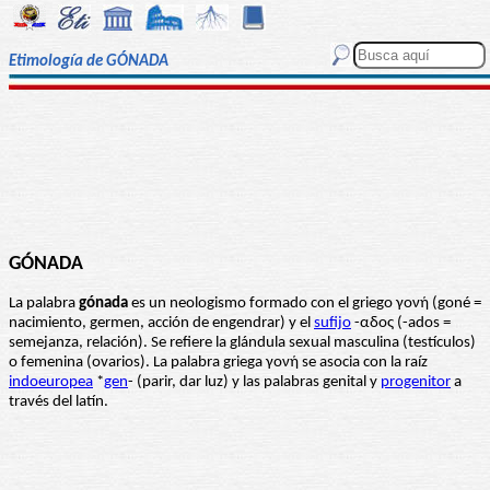
Etimología de GÓNADA
GÓNADA
La palabra
gónada
es un neologismo formado con el griego γονή (goné =
nacimiento, germen, acción de engendrar) y el
sufijo
-αδος (-ados =
semejanza, relación). Se refiere la glándula sexual masculina (testículos)
o femenina (ovarios). La palabra griega γονή se asocia con la raíz
indoeuropea
*
gen
- (parir, dar luz) y las palabras genital y
progenitor
a
través del latín.