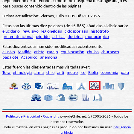
dependiendo de tu teclado. El motor de búsqueda de Google abajo es
para buscar contenido dentro de las páginas.
Última actualización: Viernes, Julio 31 05:08 PDT 2026
Estas son las últimas diez palabras (de 15.865) añadidas al diccionario:
elucidario
revulsivo
legionelosis
ciclosporiasis
histótrofo
preterintencional
críptido
achicar
doctrina
monocárpico
Estas diez entradas han sido modificadas recientemente:
elusivo
Matilde
atleta
carajo
equivocación
chuico
churrasco
papalote
Acapulco
anémona
Estas fueron las diez entradas más visitadas ayer:
Torá
etimología
arma
chile
anti
metro
ico
Biblia
economía
para
Política de Privacidad
-
Copyright
www.deChile.net. (c) 2001-2026 - Todos los
derechos reservados
Todo el material en estas páginas es producido por humanos sin usar
inteligencia
artificial