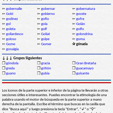
➳
gobernalle
➳
gobernar
➳
gobernatura
➳
Gobi
➳
gobierno
➳
gocete
➳
godínez
➳
gofio
➳
gofre
➳
gol
➳
gola
➳
Golán
➳
goleta
➳
golf
➳
golfo
➳
goliardesco
➳
Goliat
➳
golondrina
➳
goloso
➳
golpe
➳
goma
➳
Gome
➳
Gomer
✰ gónada
➳
gonalgia
↓↓↓ Grupos Siguientes
❒
góndola
❒
gracia
❒
Gran Bretaña
❒
greda
❒
griñón
❒
guacamayo
❒
guano
❒
gubia
❒
guisante
Los iconos de la parte superior e inferior de la página te llevarán a otras
secciones útiles e interesantes. Puedes encontrar la etimología de una
palabra usando el motor de búsqueda en la parte superior a mano
derecha de la pantalla. Escribe el término que buscas en la casilla que
dice “Busca aquí” y luego presiona la tecla "Entrar", "↲" o "⚲"