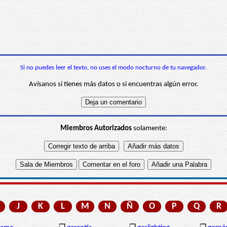
Si no puedes leer el texto, no uses el modo nocturno de tu navegador.
Avísanos si tienes más datos o si encuentras algún error.
Miembros Autorizados
solamente:
J
K
L
M
N
Ñ
O
P
Q
R