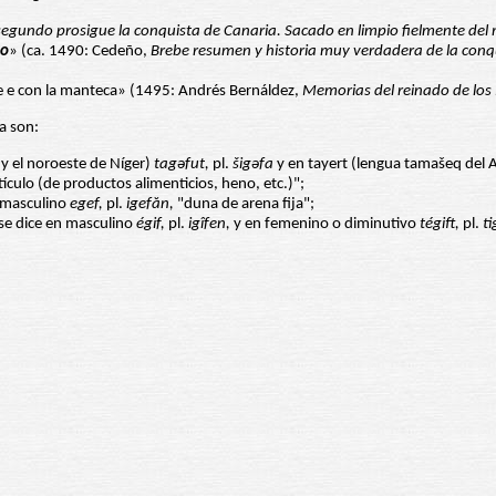
segundo prosigue la conquista de Canaria. Sacado en limpio fielmente del
io
» (ca. 1490: Cedeño,
Brebe resumen y historia muy verdadera de la conqu
he e con la manteca» (1495: Andrés Bernáldez,
Memorias del reinado de los 
a son:
y el noroeste de Níger)
tag
ə
fut,
pl.
šig
ə
fa
y en tayert (lengua tamašeq del A
ulo (de productos alimenticios, heno, etc.)";
n masculino
egef,
pl.
igefăn,
"duna de arena fija";
 se dice en masculino
égif,
pl.
igîfen,
y en femenino o diminutivo
tégift,
pl.
ti