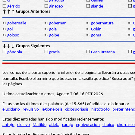
❒
G
❒
galactita
❒
Galilea
❒
❒
gérrido
❒
gineceo
❒
glande
❒
g
↑↑↑ Grupos Anteriores
➳
gobernalle
➳
gobernar
➳
gobernatura
➳
G
➳
gol
➳
gola
➳
Golán
➳
g
➳
goloso
➳
golpe
➳
goma
➳
↓↓↓ Grupos Siguientes
❒
góndola
❒
gracia
❒
Gran Bretaña
❒
g
Los iconos de la parte superior e inferior de la página te llevarán a otra
pantalla. Escribe el término que buscas en la casilla que dice “Busca aqu
las páginas.
Última actualización: Viernes, Agosto 7 06:16 PDT 2026
Estas son las últimas diez palabras (de 15.865) añadidas al diccionario:
elucidario
revulsivo
legionelosis
ciclosporiasis
histótrofo
preterintenc
Estas diez entradas han sido modificadas recientemente:
antojo
elusivo
Matilde
atleta
carajo
equivocación
chuico
churrasco
Estas fueron las diez entradas más visitadas ayer: