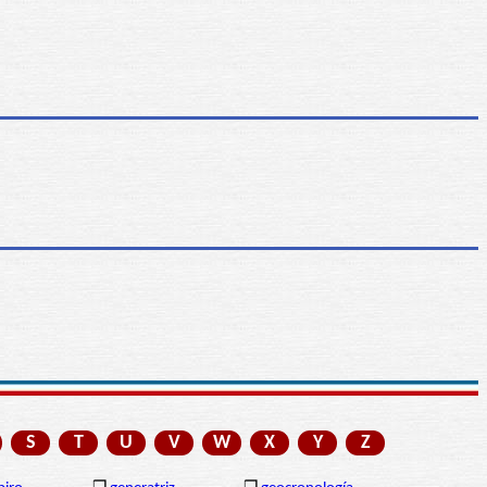
S
T
U
V
W
X
Y
Z