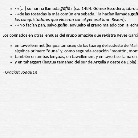
· «[...] su harina llamada
gofio
» (ca. 1484: Gómez Escudero,
Libro 
· «de las tostadas la más común era sebada, i la hacían llamada
gof
los conquistadores que vinieron con el general Juan Rexon
).
· «No facían pan, salvo
gofio
, envuelto el grano majado con la lec
Los cognados en otras lenguas del grupo amazige que registra Reyes Garcí
en tawellemmet (lengua tamašeq de los tuareg del sudeste de Mali 
significa primero "duna" y, como segunda acepción "montón, montíc
también en ambas lenguas, en tawellement y en tayert se llama e
y en tahaggart (lengua tamahaq del sur de Argelia y oeste de Libia)
- Gracias: Joaqu1n