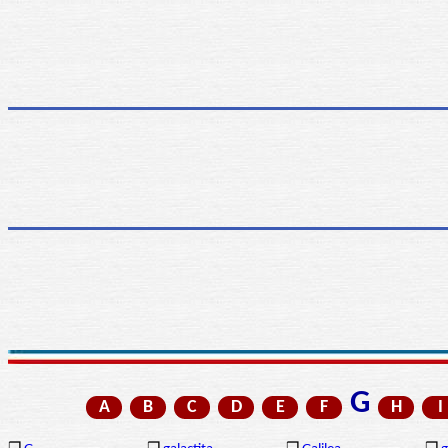
G
A
B
C
D
E
F
H
I