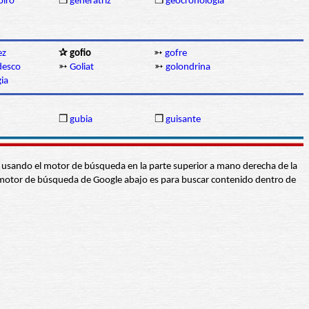
piro
❒
generatriz
❒
geocronología
ez
✰ gofio
➳
gofre
desco
➳
Goliat
➳
golondrina
ia
❒
gubia
❒
guisante
abra usando el motor de búsqueda en la parte superior a mano derecha de la
 El motor de búsqueda de Google abajo es para buscar contenido dentro de