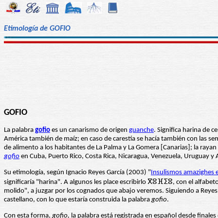
Etimología de GOFIO
GOFIO
La palabra
gofio
es un canarismo de origen
guanche
. Significa harina de c
América también de maíz; en caso de carestía se hacía también con las semi
de alimento a los habitantes de La Palma y La Gomera [Canarias]; la rayan
gofio
en Cuba, Puerto Rico, Costa Rica, Nicaragua, Venezuela, Uruguay y 
Su etimología, según Ignacio Reyes García (2003) "
Insulismos amazighes e
significaría "harina". A algunos les place escribirlo ⴳⵓⴼⵉⵓ, con el alfab
molido", a juzgar por los cognados que abajo veremos. Siguiendo a Reyes 
castellano, con lo que estaría construida la palabra
gofio
.
Con esta forma,
gofio,
la palabra está registrada en español desde finales 