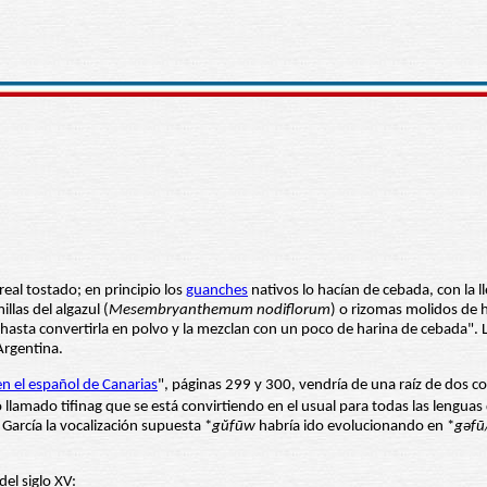
ereal tostado; en principio los
guanches
nativos lo hacían de cebada, con la l
llas del algazul (
Mesembryanthemum nodiflorum
) o rizomas molidos de 
 hasta convertirla en polvo y la mezclan con un poco de harina de cebada". 
Argentina.
n el español de Canarias
", páginas 299 y 300, vendría de una raíz de dos c
eto llamado tifinag que se está convirtiendo en el usual para todas las leng
García la vocalización supuesta *
gŭfūw
habría ido evolucionando en *
gəfū
del siglo XV: