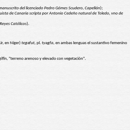
 manuscrito del licenciado Pedro Gómes Scudero, Capellán
);
ista de Canaria scripta por Antonio Cedeño natural de Toledo, vno de
Reyes Católicos
).
ir, en Níger)
teg
ə
fut,
pl.
ty
ə
gfa,
en ambas lenguas el sustantivo femenino
gîfîn,
"terreno arenoso y elevado con vegetación".