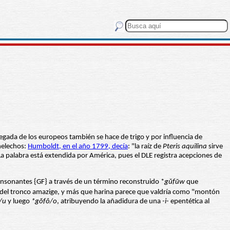
legada de los europeos también se hace de trigo y por influencia de
helechos:
Humboldt, en el año 1799, decía
: "la raíz de
Pteris aquilina
sirve
La palabra está extendida por América, pues el DLE registra acepciones de
onsonantes {GF} a través de un término reconstruido *
gŭfūw
que
uas del tronco amazige, y más que harina parece que valdría como "montón
/u
y luego
*g
ŏfô/o
, atribuyendo la añadidura de una
-i-
epentética al