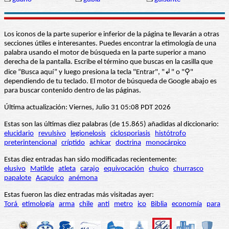
Los iconos de la parte superior e inferior de la página te llevarán a otras
secciones útiles e interesantes. Puedes encontrar la etimología de una
palabra usando el motor de búsqueda en la parte superior a mano
derecha de la pantalla. Escribe el término que buscas en la casilla que
dice “Busca aquí” y luego presiona la tecla "Entrar", "↲" o "⚲"
dependiendo de tu teclado. El motor de búsqueda de Google abajo es
para buscar contenido dentro de las páginas.
Última actualización: Viernes, Julio 31 05:08 PDT 2026
Estas son las últimas diez palabras (de 15.865) añadidas al diccionario:
elucidario
revulsivo
legionelosis
ciclosporiasis
histótrofo
preterintencional
críptido
achicar
doctrina
monocárpico
Estas diez entradas han sido modificadas recientemente:
elusivo
Matilde
atleta
carajo
equivocación
chuico
churrasco
papalote
Acapulco
anémona
Estas fueron las diez entradas más visitadas ayer:
Torá
etimología
arma
chile
anti
metro
ico
Biblia
economía
para