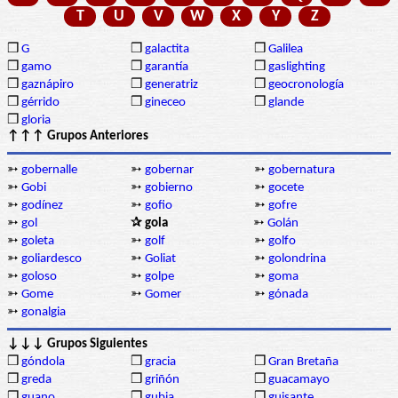
T
U
V
W
X
Y
Z
❒
G
❒
galactita
❒
Galilea
❒
gamo
❒
garantía
❒
gaslighting
❒
gaznápiro
❒
generatriz
❒
geocronología
❒
gérrido
❒
gineceo
❒
glande
❒
gloria
↑↑↑ Grupos Anteriores
➳
gobernalle
➳
gobernar
➳
gobernatura
➳
Gobi
➳
gobierno
➳
gocete
➳
godínez
➳
gofio
➳
gofre
➳
gol
✰ gola
➳
Golán
➳
goleta
➳
golf
➳
golfo
➳
goliardesco
➳
Goliat
➳
golondrina
➳
goloso
➳
golpe
➳
goma
➳
Gome
➳
Gomer
➳
gónada
➳
gonalgia
↓↓↓ Grupos Siguientes
❒
góndola
❒
gracia
❒
Gran Bretaña
❒
greda
❒
griñón
❒
guacamayo
❒
guano
❒
gubia
❒
guisante