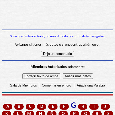
Si no puedes leer el texto, no uses el modo nocturno de tu navegador.
Avísanos si tienes más datos o si encuentras algún error.
Miembros Autorizados
solamente:
G
A
B
C
D
E
F
H
I
J
K
L
M
N
Ñ
O
P
Q
R
S