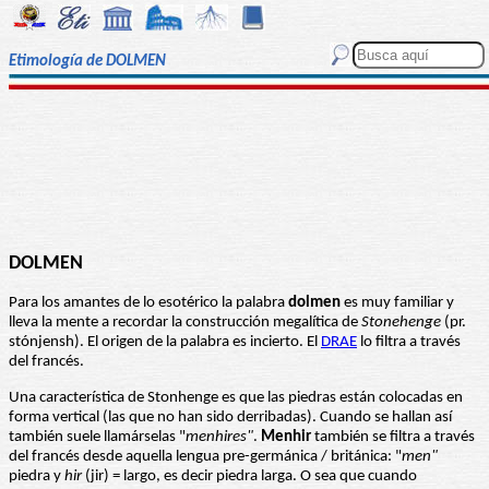
Etimología de DOLMEN
DOLMEN
Para los amantes de lo esotérico la palabra
dolmen
es muy familiar y
lleva la mente a recordar la construcción megalítica de
Stonehenge
(pr.
stónjensh). El origen de la palabra es incierto. El
DRAE
lo filtra a través
del francés.
Una característica de Stonhenge es que las piedras están colocadas en
forma vertical (las que no han sido derribadas). Cuando se hallan así
también suele llamárselas "
menhires"
.
Menhir
también se filtra a través
del francés desde aquella lengua pre-germánica / británica: "
men"
piedra y
hir
(jir) = largo, es decir piedra larga. O sea que cuando