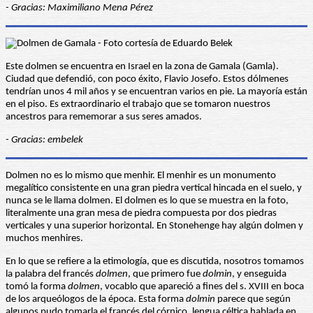
- Gracias: Maximiliano Mena Pérez
Este dolmen se encuentra en Israel en la zona de Gamala (Gamla).
Ciudad que defendió, con poco éxito, Flavio Josefo. Estos dólmenes
tendrían unos 4 mil años y se encuentran varios en pie. La mayoría están
en el piso. Es extraordinario el trabajo que se tomaron nuestros
ancestros para rememorar a sus seres amados.
- Gracias: embelek
Dolmen no es lo mismo que menhir. El menhir es un monumento
megalítico consistente en una gran piedra vertical hincada en el suelo, y
nunca se le llama dolmen. El dolmen es lo que se muestra en la foto,
literalmente una gran mesa de piedra compuesta por dos piedras
verticales y una superior horizontal. En Stonehenge hay algún dolmen y
muchos menhires.
En lo que se refiere a la etimología, que es discutida, nosotros tomamos
la palabra del francés
dolmen
, que primero fue
dolmin
, y enseguida
tomó la forma
dolmen
, vocablo que apareció a fines del s. XVIII en boca
de los arqueólogos de la época. Esta forma
dolmin
parece que según
algunos pudo tomarla el francés del córnico, lengua céltica hablada en