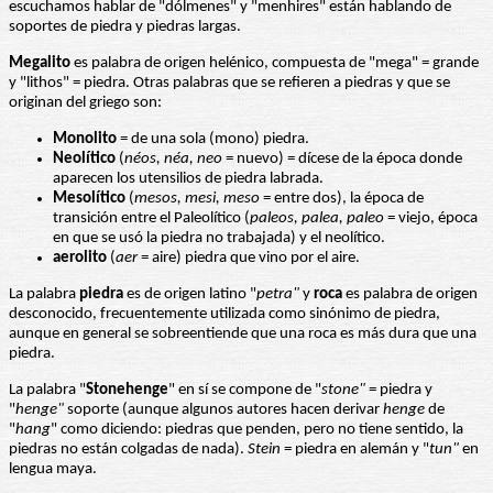
escuchamos hablar de "dólmenes" y "menhires" están hablando de
soportes de piedra y piedras largas.
Megalito
es palabra de origen helénico, compuesta de "mega" = grande
y "lithos" = piedra. Otras palabras que se refieren a piedras y que se
originan del griego son:
Monolito
= de una sola (mono) piedra.
Neolítico
(
néos, néa, neo
= nuevo) = dícese de la época donde
aparecen los utensilios de piedra labrada.
Mesolítico
(
mesos, mesi, meso
= entre dos), la época de
transición entre el Paleolítico (
paleos, palea, paleo
= viejo, época
en que se usó la piedra no trabajada) y el neolítico.
aerolito
(
aer
= aire) piedra que vino por el aire.
La palabra
piedra
es de origen latino "
petra"
y
roca
es palabra de origen
desconocido, frecuentemente utilizada como sinónimo de piedra,
aunque en general se sobreentiende que una roca es más dura que una
piedra.
La palabra "
Stonehenge
" en sí se compone de "
stone"
= piedra y
"
henge"
soporte (aunque algunos autores hacen derivar
henge
de
"
hang
" como diciendo: piedras que penden, pero no tiene sentido, la
piedras no están colgadas de nada).
Stein
= piedra en alemán y "
tun"
en
lengua maya.