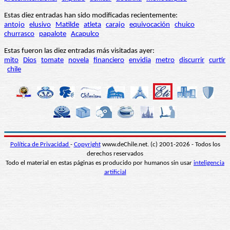
Estas diez entradas han sido modificadas recientemente:
antojo
elusivo
Matilde
atleta
carajo
equivocación
chuico
churrasco
papalote
Acapulco
Estas fueron las diez entradas más visitadas ayer:
mito
Dios
tomate
novela
financiero
envidia
metro
discurrir
curtir
chile
Política de Privacidad
-
Copyright
www.deChile.net. (c) 2001-2026 - Todos los
derechos reservados
Todo el material en estas páginas es producido por humanos sin usar
inteligencia
artificial