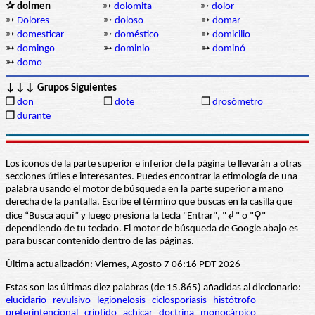
✰ dolmen
➳
dolomita
➳
dolor
➳
Dolores
➳
doloso
➳
domar
➳
domesticar
➳
doméstico
➳
domicilio
➳
domingo
➳
dominio
➳
dominó
➳
domo
↓↓↓ Grupos Siguientes
❒
don
❒
dote
❒
drosómetro
❒
durante
Los iconos de la parte superior e inferior de la página te llevarán a otras
secciones útiles e interesantes. Puedes encontrar la etimología de una
palabra usando el motor de búsqueda en la parte superior a mano
derecha de la pantalla. Escribe el término que buscas en la casilla que
dice “Busca aquí” y luego presiona la tecla "Entrar", "↲" o "⚲"
dependiendo de tu teclado. El motor de búsqueda de Google abajo es
para buscar contenido dentro de las páginas.
Última actualización: Viernes, Agosto 7 06:16 PDT 2026
Estas son las últimas diez palabras (de 15.865) añadidas al diccionario:
elucidario
revulsivo
legionelosis
ciclosporiasis
histótrofo
preterintencional
críptido
achicar
doctrina
monocárpico