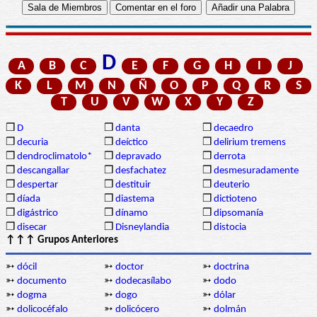
D
A
B
C
E
F
G
H
I
J
K
L
M
N
Ñ
O
P
Q
R
S
T
U
V
W
X
Y
Z
❒
D
❒
danta
❒
decaedro
❒
decuria
❒
deíctico
❒
delirium tremens
❒
dendroclimatolo*
❒
depravado
❒
derrota
❒
descangallar
❒
desfachatez
❒
desmesuradamente
❒
despertar
❒
destituir
❒
deuterio
❒
díada
❒
diastema
❒
dictioteno
❒
digástrico
❒
dínamo
❒
dipsomanía
❒
disecar
❒
Disneylandia
❒
distocia
↑↑↑ Grupos Anteriores
➳
dócil
➳
doctor
➳
doctrina
➳
documento
➳
dodecasílabo
➳
dodo
➳
dogma
➳
dogo
➳
dólar
➳
dolicocéfalo
➳
dolicócero
➳
dolmán