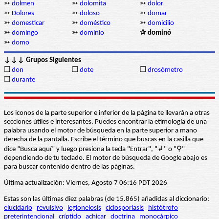
➳
dolmen
➳
dolomita
➳
dolor
➳
Dolores
➳
doloso
➳
domar
➳
domesticar
➳
doméstico
➳
domicilio
➳
domingo
➳
dominio
✰ dominó
➳
domo
↓↓↓ Grupos Siguientes
❒
don
❒
dote
❒
drosómetro
❒
durante
Los iconos de la parte superior e inferior de la página te llevarán a otras
secciones útiles e interesantes. Puedes encontrar la etimología de una
palabra usando el motor de búsqueda en la parte superior a mano
derecha de la pantalla. Escribe el término que buscas en la casilla que
dice “Busca aquí” y luego presiona la tecla "Entrar", "↲" o "⚲"
dependiendo de tu teclado. El motor de búsqueda de Google abajo es
para buscar contenido dentro de las páginas.
Última actualización: Viernes, Agosto 7 06:16 PDT 2026
Estas son las últimas diez palabras (de 15.865) añadidas al diccionario:
elucidario
revulsivo
legionelosis
ciclosporiasis
histótrofo
preterintencional
críptido
achicar
doctrina
monocárpico