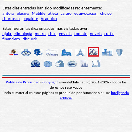
Estas diez entradas han sido modificadas recientemente:
antojo
elusivo
Matilde
atleta
carajo
equivocación
chuico
churrasco
papalote
Acapulco
Estas fueron las diez entradas más visitadas ayer:
ojalá
etimología
metro
chile
envidia
tomate
novela
curtir
financiero
discurrir
Política de Privacidad
-
Copyright
www.deChile.net. (c) 2001-2026 - Todos los
derechos reservados
Todo el material en estas páginas es producido por humanos sin usar
inteligencia
artificial