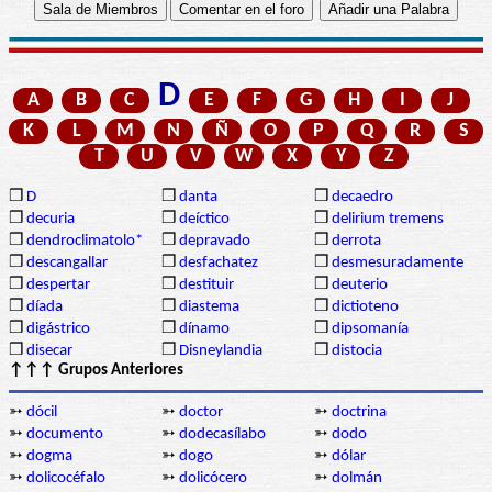
D
A
B
C
E
F
G
H
I
J
K
L
M
N
Ñ
O
P
Q
R
S
T
U
V
W
X
Y
Z
❒
D
❒
danta
❒
decaedro
❒
decuria
❒
deíctico
❒
delirium tremens
❒
dendroclimatolo*
❒
depravado
❒
derrota
❒
descangallar
❒
desfachatez
❒
desmesuradamente
❒
despertar
❒
destituir
❒
deuterio
❒
díada
❒
diastema
❒
dictioteno
❒
digástrico
❒
dínamo
❒
dipsomanía
❒
disecar
❒
Disneylandia
❒
distocia
↑↑↑ Grupos Anteriores
➳
dócil
➳
doctor
➳
doctrina
➳
documento
➳
dodecasílabo
➳
dodo
➳
dogma
➳
dogo
➳
dólar
➳
dolicocéfalo
➳
dolicócero
➳
dolmán