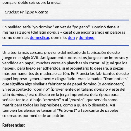
ponga el doble seis sobre la mesa!
- Gracias: Philippe Vicente
En realidad sería "yo domino" en vez de "yo gano". Dominó tiene la
misma raíz
dom
(del latín
domus
= casa) que encontramos en palabras
como dominar,
domesticar
, dominio,
don
y
domingo
.
Una teoría más cercana proviene del método de fabricación de este
juego en el siglo XVII. Antiguamente todos estos juegos eran impresos y
vendidos en papel, muchas veces en planchas sin cortar -al igual que los
naipes-, para luego ser adheridos, si el propietario lo deseara, a piezas
más permanentes de madera o cartón. En Francia los fabricantes de este
papel impreso -generalmente xilografiado- eran llamados "Dominotiers"
que significa algo similar a fabricante de papel domino (o
dominotero
).
En este contexto "domino" (proveniente del italiano
domino
y este del
latín
dominus)
era utilizado en la jerga imprentera de la época para
señalar tanto al dibujo "
maestro
" o al "
patrón
", que serviría como
matriz para todos las impresiones, como a quien lo diseñaba. Así
también los alemanes tenían al "
Patronist
" o fabricante de papeles
coloreados por medio de un patrón.
Referencias: