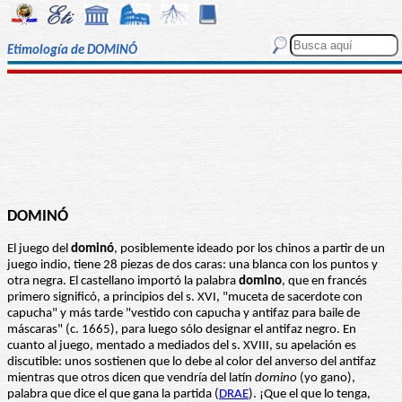
Etimología de DOMINÓ
DOMINÓ
El juego del
dominó
, posiblemente ideado por los chinos a partir de un
juego indio, tiene 28 piezas de dos caras: una blanca con los puntos y
otra negra. El castellano importó la palabra
domino
, que en francés
primero significó, a principios del s. XVI, "muceta de sacerdote con
capucha" y más tarde "vestido con capucha y antifaz para baile de
máscaras" (c. 1665), para luego sólo designar el antifaz negro. En
cuanto al juego, mentado a mediados del s. XVIII, su apelación es
discutible: unos sostienen que lo debe al color del anverso del antifaz
mientras que otros dicen que vendría del latín
domino
(yo gano),
palabra que dice el que gana la partida (
DRAE
). ¡Que el que lo tenga,