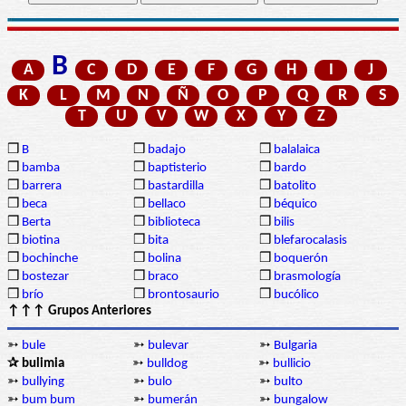
B
A
C
D
E
F
G
H
I
J
K
L
M
N
Ñ
O
P
Q
R
S
T
U
V
W
X
Y
Z
❒
B
❒
badajo
❒
balalaica
❒
bamba
❒
baptisterio
❒
bardo
❒
barrera
❒
bastardilla
❒
batolito
❒
beca
❒
bellaco
❒
béquico
❒
Berta
❒
biblioteca
❒
bilis
❒
biotina
❒
bita
❒
blefarocalasis
❒
bochinche
❒
bolina
❒
boquerón
❒
bostezar
❒
braco
❒
brasmología
❒
brío
❒
brontosaurio
❒
bucólico
↑↑↑ Grupos Anteriores
➳
bule
➳
bulevar
➳
Bulgaria
✰ bulimia
➳
bulldog
➳
bullicio
➳
bullying
➳
bulo
➳
bulto
➳
bum bum
➳
bumerán
➳
bungalow