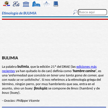
Etimología de BULIMIA
BULIMIA
La palabra
bulimia
, que la edición 21ª del DRAE (las
ediciones más
recientes
ya han quitado lo de can) definía como '
hambre canina'
, es
una '
enfermedad que consiste en tener uno tanta gana de comer, que
con nada se ve satisfecho
'. Si nos referimos a la etimología griega del
término, ningún perro, por muy hambriento que sea, entra en el
asunto, sino un buey:
βουλιμία
se compone de
limos
(hambre) y de
bous
(buey).
- Gracias: Philippe Vicente