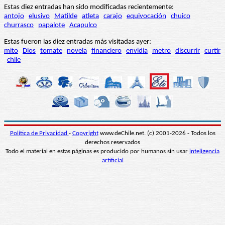
Estas diez entradas han sido modificadas recientemente:
antojo
elusivo
Matilde
atleta
carajo
equivocación
chuico
churrasco
papalote
Acapulco
Estas fueron las diez entradas más visitadas ayer:
mito
Dios
tomate
novela
financiero
envidia
metro
discurrir
curtir
chile
Política de Privacidad
-
Copyright
www.deChile.net. (c) 2001-2026 - Todos los
derechos reservados
Todo el material en estas páginas es producido por humanos sin usar
inteligencia
artificial