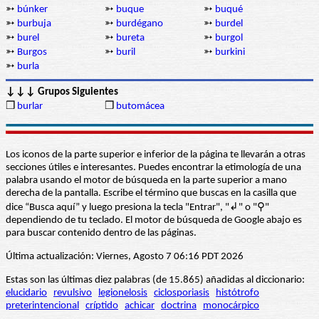
➳
búnker
➳
buque
➳
buqué
➳
burbuja
➳
burdégano
➳
burdel
➳
burel
➳
bureta
➳
burgol
➳
Burgos
➳
buril
➳
burkini
➳
burla
↓↓↓ Grupos Siguientes
❒
burlar
❒
butomácea
Los iconos de la parte superior e inferior de la página te llevarán a otras
secciones útiles e interesantes. Puedes encontrar la etimología de una
palabra usando el motor de búsqueda en la parte superior a mano
derecha de la pantalla. Escribe el término que buscas en la casilla que
dice “Busca aquí” y luego presiona la tecla "Entrar", "↲" o "⚲"
dependiendo de tu teclado. El motor de búsqueda de Google abajo es
para buscar contenido dentro de las páginas.
Última actualización: Viernes, Agosto 7 06:16 PDT 2026
Estas son las últimas diez palabras (de 15.865) añadidas al diccionario:
elucidario
revulsivo
legionelosis
ciclosporiasis
histótrofo
preterintencional
críptido
achicar
doctrina
monocárpico