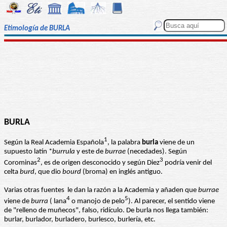
Etimología de BURLA
BURLA
1
Según la Real Academia Española
, la palabra
burla
viene de un
supuesto latín *
burrula
y este de
burrae
(necedades). Según
2
3
Corominas
, es de origen desconocido y según Diez
podría venir del
celta
burd
, que dio
bourd
(broma) en inglés antiguo.
Varias otras fuentes le dan la razón a la Academia y añaden que
burrae
4
5
viene de
burra
( lana
o manojo de pelo
). Al parecer, el sentido viene
de "relleno de muñecos", falso, ridículo. De burla nos llega también:
burlar, burlador, burladero, burlesco, burlería, etc.