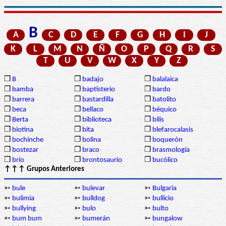
B
A
C
D
E
F
G
H
I
J
K
L
M
N
Ñ
O
P
Q
R
S
T
U
V
W
X
Y
Z
❒
B
❒
badajo
❒
balalaica
❒
bamba
❒
baptisterio
❒
bardo
❒
barrera
❒
bastardilla
❒
batolito
❒
beca
❒
bellaco
❒
béquico
❒
Berta
❒
biblioteca
❒
bilis
❒
biotina
❒
bita
❒
blefarocalasis
❒
bochinche
❒
bolina
❒
boquerón
❒
bostezar
❒
braco
❒
brasmología
❒
brío
❒
brontosaurio
❒
bucólico
↑↑↑ Grupos Anteriores
➳
bule
➳
bulevar
➳
Bulgaria
➳
bulimia
➳
bulldog
➳
bullicio
➳
bullying
➳
bulo
➳
bulto
➳
bum bum
➳
bumerán
➳
bungalow