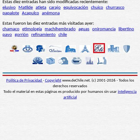
Estas diez entradas han sido modificadas recientemente:
elusivo
Matilde
atleta
carajo
equivocación
chuico
churrasco
papalote
Acapulco
anémona
Estas fueron las diez entradas más visitadas ayer:
chamaco
etimología
machihembrado
aguas
oniromancia
libertino
pavo
gorrión
refinamiento
chile
Política de Privacidad
-
Copyright
www.deChile.net. (c) 2001-2026 - Todos los
derechos reservados
Todo el material en estas páginas es producido por humanos sin usar
inteligencia
artificial