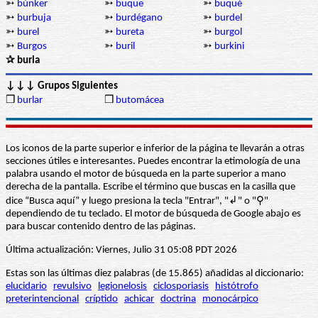
➳
búnker
➳
buque
➳
buqué
➳
burbuja
➳
burdégano
➳
burdel
➳
burel
➳
bureta
➳
burgol
➳
Burgos
➳
buril
➳
burkini
✰ burla
↓↓↓ Grupos Siguientes
❒
burlar
❒
butomácea
Los iconos de la parte superior e inferior de la página te llevarán a otras
secciones útiles e interesantes. Puedes encontrar la etimología de una
palabra usando el motor de búsqueda en la parte superior a mano
derecha de la pantalla. Escribe el término que buscas en la casilla que
dice “Busca aquí” y luego presiona la tecla "Entrar", "↲" o "⚲"
dependiendo de tu teclado. El motor de búsqueda de Google abajo es
para buscar contenido dentro de las páginas.
Última actualización: Viernes, Julio 31 05:08 PDT 2026
Estas son las últimas diez palabras (de 15.865) añadidas al diccionario:
elucidario
revulsivo
legionelosis
ciclosporiasis
histótrofo
preterintencional
críptido
achicar
doctrina
monocárpico