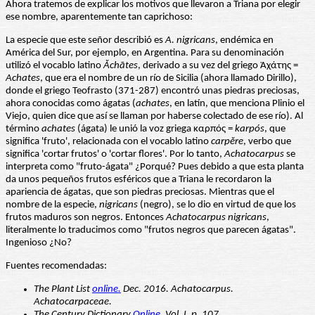
Ahora tratemos de explicar los motivos que llevaron a Triana por elegir
ese nombre, aparentemente tan caprichoso:
La especie que este señor describió es
A. nigricans
, endémica en
América del Sur, por ejemplo, en Argentina. Para su denominación
utilizó el vocablo latino
Ǎchātes
, derivado a su vez del griego Ἀχάτης =
Achates
, que era el nombre de un río de Sicilia (ahora llamado Dirillo),
donde el griego Teofrasto (371-287) encontró unas piedras preciosas,
ahora conocidas como ágatas (
achates
, en latín, que menciona Plinio el
Viejo, quien dice que así se llaman por haberse colectado de ese río). Al
término
achates
(ágata) le unió la voz griega καρπός =
karpós
, que
significa 'fruto', relacionada con el vocablo latino
carpĕre
, verbo que
significa 'cortar frutos' o 'cortar flores'. Por lo tanto,
Achatocarpus
se
interpreta como "fruto-ágata" ¿Porqué? Pues debido a que esta planta
da unos pequeños frutos esféricos que a Triana le recordaron la
apariencia de ágatas, que son piedras preciosas. Mientras que el
nombre de la especie,
nigricans
(negro), se lo dio en virtud de que los
frutos maduros son negros. Entonces
Achatocarpus nigricans
,
literalmente lo traducimos como "frutos negros que parecen ágatas".
Ingenioso ¿No?
Fuentes recomendadas:
The Plant List
online.
Dec. 2016. Achatocarpus.
Achatocarpaceae.
The Century Dictionary
Online
. Vol. I. p. 107.