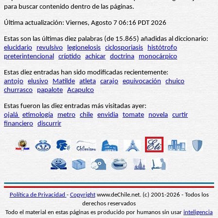
para buscar contenido dentro de las páginas.
Última actualización: Viernes, Agosto 7 06:16 PDT 2026
Estas son las últimas diez palabras (de 15.865) añadidas al diccionario:
elucidario
revulsivo
legionelosis
ciclosporiasis
histótrofo
preterintencional
críptido
achicar
doctrina
monocárpico
Estas diez entradas han sido modificadas recientemente:
antojo
elusivo
Matilde
atleta
carajo
equivocación
chuico
churrasco
papalote
Acapulco
Estas fueron las diez entradas más visitadas ayer:
ojalá
etimología
metro
chile
envidia
tomate
novela
curtir
financiero
discurrir
Política de Privacidad
-
Copyright
www.deChile.net. (c) 2001-2026 - Todos los
derechos reservados
Todo el material en estas páginas es producido por humanos sin usar
inteligencia