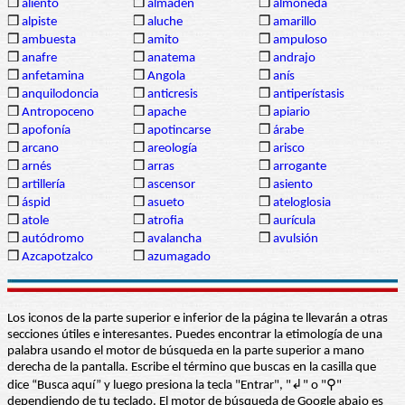
❒
aliento
❒
almadén
❒
almoneda
❒
alpiste
❒
aluche
❒
amarillo
❒
ambuesta
❒
amito
❒
ampuloso
❒
anafre
❒
anatema
❒
andrajo
❒
anfetamina
❒
Angola
❒
anís
❒
anquilodoncia
❒
anticresis
❒
antiperístasis
❒
Antropoceno
❒
apache
❒
apiario
❒
apofonía
❒
apotincarse
❒
árabe
❒
arcano
❒
areología
❒
arisco
❒
arnés
❒
arras
❒
arrogante
❒
artillería
❒
ascensor
❒
asiento
❒
áspid
❒
asueto
❒
ateloglosia
❒
atole
❒
atrofia
❒
aurícula
❒
autódromo
❒
avalancha
❒
avulsión
❒
Azcapotzalco
❒
azumagado
Los iconos de la parte superior e inferior de la página te llevarán a otras
secciones útiles e interesantes. Puedes encontrar la etimología de una
palabra usando el motor de búsqueda en la parte superior a mano
derecha de la pantalla. Escribe el término que buscas en la casilla que
dice “Busca aquí” y luego presiona la tecla "Entrar", "↲" o "⚲"
dependiendo de tu teclado. El motor de búsqueda de Google abajo es