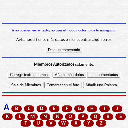
Si no puedes leer el texto, no uses el modo nocturno de tu navegador.
Avísanos si tienes más datos o si encuentras algún error.
Miembros Autorizados
solamente:
A
B
C
D
E
F
G
H
I
J
K
L
M
N
Ñ
O
P
Q
R
S
T
U
V
W
X
Y
Z