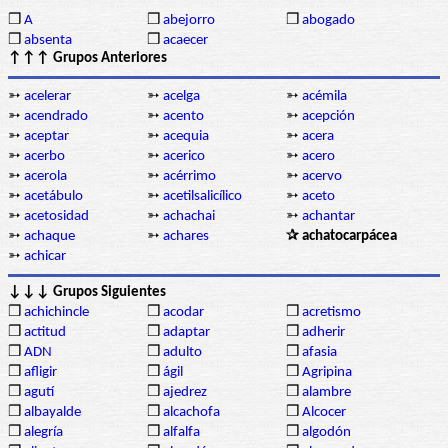
❒
A
❒
abejorro
❒
abogado
❒
absenta
❒
acaecer
↑↑↑ Grupos Anteriores
➳
acelerar
➳
acelga
➳
acémila
➳
acendrado
➳
acento
➳
acepción
➳
aceptar
➳
acequia
➳
acera
➳
acerbo
➳
acerico
➳
acero
➳
acerola
➳
acérrimo
➳
acervo
➳
acetábulo
➳
acetilsalicílico
➳
aceto
➳
acetosidad
➳
achachai
➳
achantar
➳
achaque
➳
achares
✰ achatocarpácea
➳
achicar
↓↓↓ Grupos Siguientes
❒
achichincle
❒
acodar
❒
acretismo
❒
actitud
❒
adaptar
❒
adherir
❒
ADN
❒
adulto
❒
afasia
❒
afligir
❒
ágil
❒
Agripina
❒
agutí
❒
ajedrez
❒
alambre
❒
albayalde
❒
alcachofa
❒
Alcocer
❒
alegría
❒
alfalfa
❒
algodón