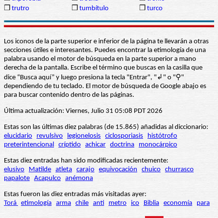
❒
trutro
❒
tumbítulo
❒
turco
Los iconos de la parte superior e inferior de la página te llevarán a otras
secciones útiles e interesantes. Puedes encontrar la etimología de una
palabra usando el motor de búsqueda en la parte superior a mano
derecha de la pantalla. Escribe el término que buscas en la casilla que
dice “Busca aquí” y luego presiona la tecla "Entrar", "↲" o "⚲"
dependiendo de tu teclado. El motor de búsqueda de Google abajo es
para buscar contenido dentro de las páginas.
Última actualización: Viernes, Julio 31 05:08 PDT 2026
Estas son las últimas diez palabras (de 15.865) añadidas al diccionario:
elucidario
revulsivo
legionelosis
ciclosporiasis
histótrofo
preterintencional
críptido
achicar
doctrina
monocárpico
Estas diez entradas han sido modificadas recientemente:
elusivo
Matilde
atleta
carajo
equivocación
chuico
churrasco
papalote
Acapulco
anémona
Estas fueron las diez entradas más visitadas ayer:
Torá
etimología
arma
chile
anti
metro
ico
Biblia
economía
para