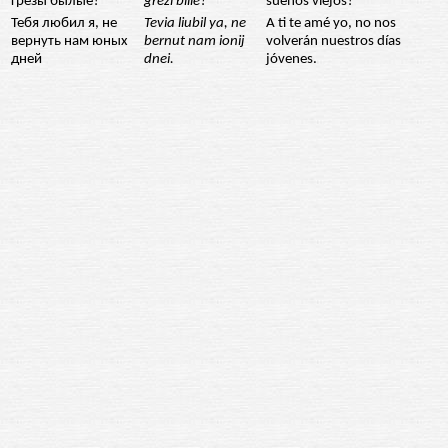
грезы былые?
grezi bilie?
sueños viejos?
Тебя любил я, не
Tevia liubil ya, ne
A ti te amé yo, no nos
вернуть нам юных
bernut nam ionij
volverán nuestros días
дней
dnei.
jóvenes.