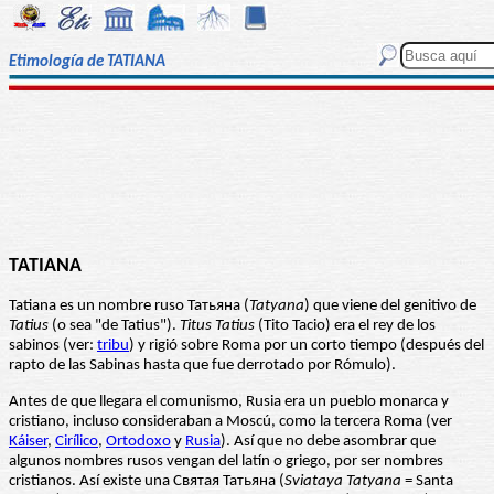
Etimología de TATIANA
TATIANA
Tatiana es un nombre ruso Татьяна (
Tatyana
) que viene del genitivo de
Tatius
(o sea "de Tatius").
Titus Tatius
(Tito Tacio) era el rey de los
sabinos (ver:
tribu
) y rigió sobre Roma por un corto tiempo (después del
rapto de las Sabinas hasta que fue derrotado por Rómulo).
Antes de que llegara el comunismo, Rusia era un pueblo monarca y
cristiano, incluso consideraban a Moscú, como la tercera Roma (ver
Káiser
,
Cirílico
,
Ortodoxo
y
Rusia
). Así que no debe asombrar que
algunos nombres rusos vengan del latín o griego, por ser nombres
cristianos. Así existe una Святая Татьяна (
Sviataya Tatyana
= Santa