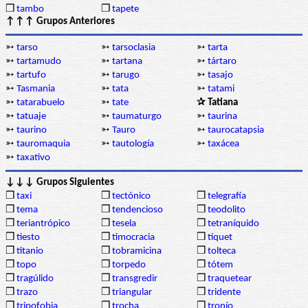
❒
tambo
❒
tapete
↑↑↑ Grupos Anteriores
➳
tarso
➳
tarsoclasia
➳
tarta
➳
tartamudo
➳
tartana
➳
tártaro
➳
tartufo
➳
tarugo
➳
tasajo
➳
Tasmania
➳
tata
➳
tatami
➳
tatarabuelo
➳
tate
✰ Tatiana
➳
tatuaje
➳
taumaturgo
➳
taurina
➳
taurino
➳
Tauro
➳
taurocatapsia
➳
tauromaquia
➳
tautología
➳
taxácea
➳
taxativo
↓↓↓ Grupos Siguientes
❒
taxi
❒
tectónico
❒
telegrafía
❒
tema
❒
tendencioso
❒
teodolito
❒
teriantrópico
❒
tesela
❒
tetraníquido
❒
tiesto
❒
timocracia
❒
tíquet
❒
titanio
❒
tobramicina
❒
tolteca
❒
topo
❒
torpedo
❒
tótem
❒
tragúlido
❒
transgredir
❒
traquetear
❒
trazo
❒
triangular
❒
tridente
❒
tripofobia
❒
trocha
❒
tronío