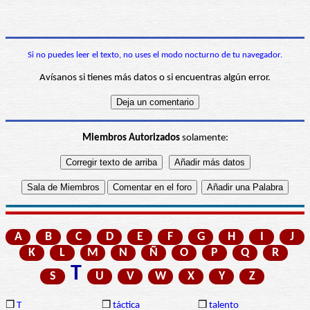
Si no puedes leer el texto, no uses el modo nocturno de tu navegador.
Avísanos si tienes más datos o si encuentras algún error.
Miembros Autorizados
solamente:
A
B
C
D
E
F
G
H
I
J
K
L
M
N
Ñ
O
P
Q
R
T
S
U
V
W
X
Y
Z
❒
T
❒
táctica
❒
talento