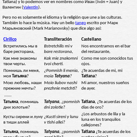
Tatiana) y lo podemos ver en nombres como Иван (
Iván
= Juan) y
Валентин (
Valentín
).
Pero no es solamente el idioma y la religión que une a las culturas.
También lo hace la música. Hay un bello
tango
escrito por Марк
Марьяновский (Mark Marianovsky) que dice algo así:
Cirílico
Transliteración
Castellano
Встретились мы в
Bstretchilis mi v
Nos encontramos en el bar
баре ресторана,
bare restorana,
del restaurante,
Как мне знакомы
Kak mie znakomni
Como me son conocidos tus
твои черты.
tvoi cherti.
ojos.
Помнишь ли меня,
¿Pomnish li menia,
¿Te acuerdas de mi, mi
моя
Татьяна
?
moia
Tatyana
?
Tatiana
?
Мою любовь, наши
Moio liubov nashi
Mi amor, nuestros sueños
прежние мечты?
prezhnie metchti?
de ayer.
......
Татьяна
, помнишь
Tatyana
, ¿pomnish
Tatiana
, ¿Te acuerdas de los
дни золотые?
dni zolotie?
días de oro?
¿Los arbustos de lila y la
Кусты сирени и луну
¿Kusti sireni y lunu
luna en los tranquilos
в тиши аллей
v tishi allei?
callejones?
Татьяна,
помнишь
Tatyana
, ¿pomnish
Tatiana
¿Te acuerdas de los