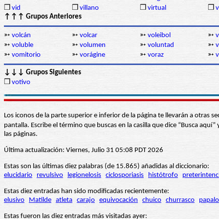
❒
vid
❒
villano
❒
virtual
❒
v
↑↑↑ Grupos Anteriores
➳
volcán
➳
volcar
➳
voleibol
➳
v
➳
voluble
➳
volumen
➳
voluntad
➳
v
➳
vomitorio
➳
vorágine
➳
voraz
➳
v
↓↓↓ Grupos Siguientes
❒
votivo
Los iconos de la parte superior e inferior de la página te llevarán a otra
pantalla. Escribe el término que buscas en la casilla que dice “Busca aqu
las páginas.
Última actualización: Viernes, Julio 31 05:08 PDT 2026
Estas son las últimas diez palabras (de 15.865) añadidas al diccionario:
elucidario
revulsivo
legionelosis
ciclosporiasis
histótrofo
preterintenc
Estas diez entradas han sido modificadas recientemente:
elusivo
Matilde
atleta
carajo
equivocación
chuico
churrasco
papalo
Estas fueron las diez entradas más visitadas ayer: