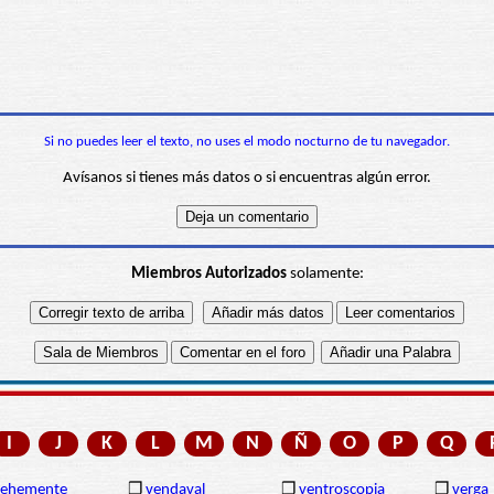
Si no puedes leer el texto, no uses el modo nocturno de tu navegador.
Avísanos si tienes más datos o si encuentras algún error.
Miembros Autorizados
solamente:
I
J
K
L
M
N
Ñ
O
P
Q
vehemente
❒
vendaval
❒
ventroscopia
❒
verga