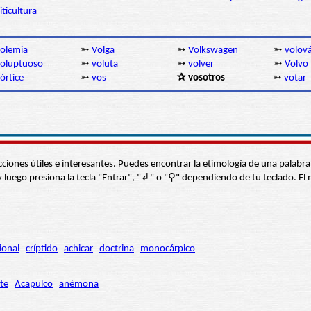
iticultura
olemia
➳
Volga
➳
Volkswagen
➳
volov
oluptuoso
➳
voluta
➳
volver
➳
Volvo
órtice
➳
vos
✰ vosotros
➳
votar
s secciones útiles e interesantes. Puedes encontrar la etimología de una pal
í” y luego presiona la tecla "Entrar", "↲" o "⚲" dependiendo de tu teclado.
ional
críptido
achicar
doctrina
monocárpico
te
Acapulco
anémona