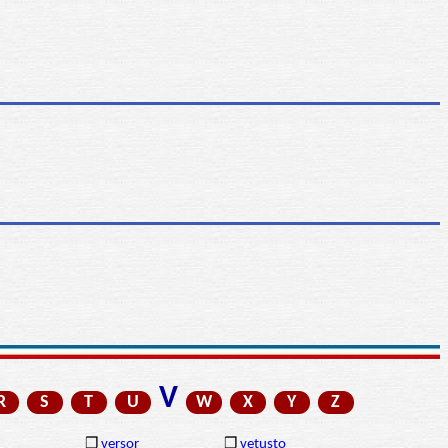
V
R
S
T
U
W
X
Y
Z
❒
versor
❒
vetusto