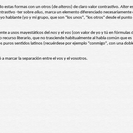
do estas formas con un otros (de
alteros
) de claro valor contrastivo.
Alter
es
ntrastivo -ter sobre
alius
, marca un elemento diferenciado necesariamente de
yo hablante (yo y mi grupo, que son "los unos", "los otros" desde el punto 
ente a usos mayestáticos del
nos
y el
vos
(con valor de yo y tú en fórmulas 
ecurso literario, que no trasciende habitualmente al habla común que es 
os puros sentidos latinos (recuérdese por ejemplo "conmigo", con una doble
 a marcar la separación entre el vos y el vosotros.