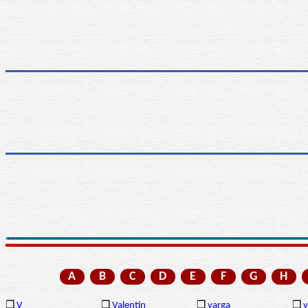
A
B
C
D
E
F
G
H
❒
V
❒
Valentín
❒
varga
❒