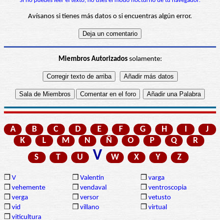
Si no puedes leer el texto, no uses el modo nocturno de tu navegador.
Avísanos si tienes más datos o si encuentras algún error.
Miembros Autorizados
solamente:
A
B
C
D
E
F
G
H
I
J
K
L
M
N
Ñ
O
P
Q
R
V
S
T
U
W
X
Y
Z
❒
V
❒
Valentín
❒
varga
❒
vehemente
❒
vendaval
❒
ventroscopia
❒
verga
❒
versor
❒
vetusto
❒
vid
❒
villano
❒
virtual
❒
viticultura