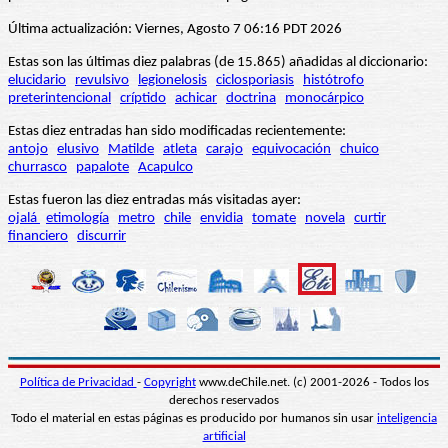
Última actualización: Viernes, Agosto 7 06:16 PDT 2026
Estas son las últimas diez palabras (de 15.865) añadidas al diccionario:
elucidario
revulsivo
legionelosis
ciclosporiasis
histótrofo
preterintencional
críptido
achicar
doctrina
monocárpico
Estas diez entradas han sido modificadas recientemente:
antojo
elusivo
Matilde
atleta
carajo
equivocación
chuico
churrasco
papalote
Acapulco
Estas fueron las diez entradas más visitadas ayer:
ojalá
etimología
metro
chile
envidia
tomate
novela
curtir
financiero
discurrir
Política de Privacidad
-
Copyright
www.deChile.net. (c) 2001-2026 - Todos los
derechos reservados
Todo el material en estas páginas es producido por humanos sin usar
inteligencia
artificial