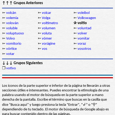
↑↑↑ Grupos Anteriores
➳
volcán
➳
volcar
➳
voleibol
➳
volemia
➳
Volga
➳
Volkswagen
➳
volován
➳
voltímetro
✰ voltio
➳
voluble
➳
volumen
➳
voluntad
➳
voluptuoso
➳
voluta
➳
volver
➳
Volvo
➳
vómer
➳
vomitar
➳
vomitorio
➳
vorágine
➳
voraz
➳
vórtice
➳
vos
➳
vosotros
➳
votar
↓↓↓ Grupos Siguientes
❒
votivo
Los iconos de la parte superior e inferior de la página te llevarán a otras
secciones útiles e interesantes. Puedes encontrar la etimología de una
palabra usando el motor de búsqueda en la parte superior a mano
derecha de la pantalla. Escribe el término que buscas en la casilla que
dice “Busca aquí” y luego presiona la tecla "Entrar", "↲" o "⚲"
dependiendo de tu teclado. El motor de búsqueda de Google abajo es
para buscar contenido dentro de las páginas.