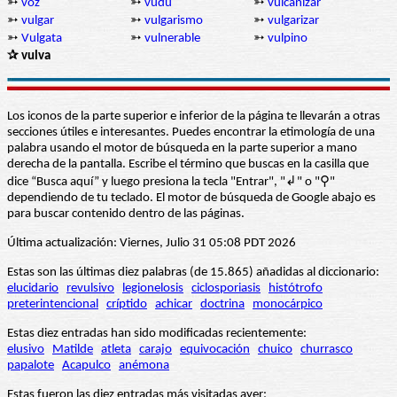
➳
voz
➳
vudú
➳
vulcanizar
➳
vulgar
➳
vulgarismo
➳
vulgarizar
➳
Vulgata
➳
vulnerable
➳
vulpino
✰ vulva
Los iconos de la parte superior e inferior de la página te llevarán a otras
secciones útiles e interesantes. Puedes encontrar la etimología de una
palabra usando el motor de búsqueda en la parte superior a mano
derecha de la pantalla. Escribe el término que buscas en la casilla que
dice “Busca aquí” y luego presiona la tecla "Entrar", "↲" o "⚲"
dependiendo de tu teclado. El motor de búsqueda de Google abajo es
para buscar contenido dentro de las páginas.
Última actualización: Viernes, Julio 31 05:08 PDT 2026
Estas son las últimas diez palabras (de 15.865) añadidas al diccionario:
elucidario
revulsivo
legionelosis
ciclosporiasis
histótrofo
preterintencional
críptido
achicar
doctrina
monocárpico
Estas diez entradas han sido modificadas recientemente:
elusivo
Matilde
atleta
carajo
equivocación
chuico
churrasco
papalote
Acapulco
anémona
Estas fueron las diez entradas más visitadas ayer: