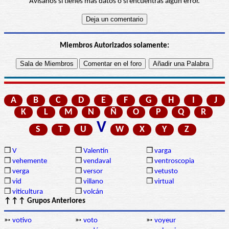
Avísanos si tienes más datos o si encuentras algún error.
Miembros Autorizados solamente:
A
B
C
D
E
F
G
H
I
J
K
L
M
N
Ñ
O
P
Q
R
V
S
T
U
W
X
Y
Z
❒
V
❒
Valentín
❒
varga
❒
vehemente
❒
vendaval
❒
ventroscopia
❒
verga
❒
versor
❒
vetusto
❒
vid
❒
villano
❒
virtual
❒
viticultura
❒
volcán
↑↑↑ Grupos Anteriores
➳
votivo
➳
voto
➳
voyeur