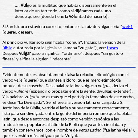
....
Vul
go es la multitud que habita dispersamente en el
interior de un territorio, como si dijéramos cada uno
donde quiere (donde tiene la
vol
untad de hacerlo).
Si San Isidoro estuviera correcto, entonces la raíz de vulgar sería *
wel-1
(querer, desear).
Al principio vulgar sólo significaba "común". Incluso la versión de la
Biblia
autorizada por la Iglesia se llamaba "vulgata"), ver:
frases
.
Después
vulgar
paso a significar "ordinario", después "sin gusto o
fineza" y al final a alguien "indecente".
Evidentemente, es absolutamente falsa la relación etimológica con el
verbo
velle
(querer) que plantea Isidoro, que es mero etimología
popular de su cosecha. De la palabra latina
vulgus
o
volgus
, deriva el
verbo
vulgare
(expandir o propagar entre la gente, divulgar, extender).
Y la palabra
Vulgata
no es más que el participio femenino de este verbo,
es decir "La Divulgada". Se refiere a la versión latina encargada a S.
Jerónimo de la Biblia, vertida al latín y supuestamente correctamente,
lista para ser divulgada entre la gente del imperio romano que hablaba
latín, que desde entonces desplazó como versión canónica a las
traducciones populares al latín de la Biblia que ya antes circulaban y
también conservamos, con el nombre de
Vetus Latina
("La latina vieja"),
que es versión más antigua que la Vulgata.