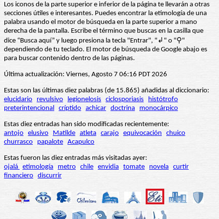
Los iconos de la parte superior e inferior de la página te llevarán a otras
secciones útiles e interesantes. Puedes encontrar la etimología de una
palabra usando el motor de búsqueda en la parte superior a mano
derecha de la pantalla. Escribe el término que buscas en la casilla que
dice “Busca aquí” y luego presiona la tecla "Entrar", "↲" o "⚲"
dependiendo de tu teclado. El motor de búsqueda de Google abajo es
para buscar contenido dentro de las páginas.
Última actualización: Viernes, Agosto 7 06:16 PDT 2026
Estas son las últimas diez palabras (de 15.865) añadidas al diccionario:
elucidario
revulsivo
legionelosis
ciclosporiasis
histótrofo
preterintencional
críptido
achicar
doctrina
monocárpico
Estas diez entradas han sido modificadas recientemente:
antojo
elusivo
Matilde
atleta
carajo
equivocación
chuico
churrasco
papalote
Acapulco
Estas fueron las diez entradas más visitadas ayer:
ojalá
etimología
metro
chile
envidia
tomate
novela
curtir
financiero
discurrir