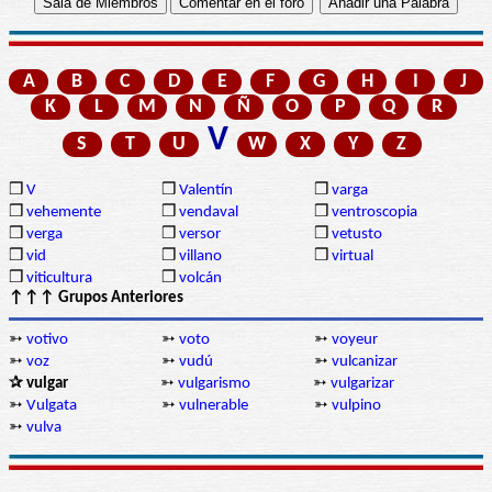
A
B
C
D
E
F
G
H
I
J
K
L
M
N
Ñ
O
P
Q
R
V
S
T
U
W
X
Y
Z
❒
V
❒
Valentín
❒
varga
❒
vehemente
❒
vendaval
❒
ventroscopia
❒
verga
❒
versor
❒
vetusto
❒
vid
❒
villano
❒
virtual
❒
viticultura
❒
volcán
↑↑↑ Grupos Anteriores
➳
votivo
➳
voto
➳
voyeur
➳
voz
➳
vudú
➳
vulcanizar
✰ vulgar
➳
vulgarismo
➳
vulgarizar
➳
Vulgata
➳
vulnerable
➳
vulpino
➳
vulva