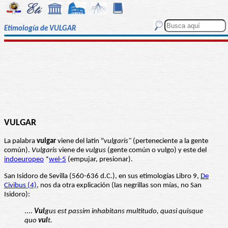
Etimología de VULGAR
VULGAR
La palabra
vulgar
viene del latín "
vulgaris"
(perteneciente a la gente
común).
Vulgaris
viene de
vulgus
(gente común o vulgo) y este del
indoeuropeo
*
wel-5
(empujar, presionar).
San Isidoro de Sevilla (560-636 d.C.), en sus etimologías Libro 9,
De
Civibus (4)
, nos da otra explicación (las negrillas son mías, no San
Isidoro):
....
Vul
gus est passim inhabitans multitudo, quasi quisque
quo
vul
t.