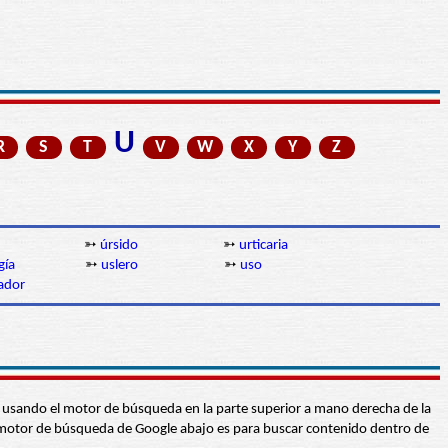
U
R
S
T
V
W
X
Y
Z
➳
úrsido
➳
urticaria
gía
➳
uslero
➳
uso
ador
abra usando el motor de búsqueda en la parte superior a mano derecha de la
 El motor de búsqueda de Google abajo es para buscar contenido dentro de