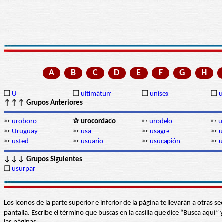
A
B
C
D
E
F
G
H
❒
U
❒
ultimátum
❒
unisex
❒
u
↑↑↑ Grupos Anteriores
➳
uroboro
✰ urocordado
➳
urodelo
➳
u
➳
Uruguay
➳
usa
➳
usagre
➳
➳
usted
➳
usuario
➳
usucapión
➳
u
↓↓↓ Grupos Siguientes
❒
usurpar
Los iconos de la parte superior e inferior de la página te llevarán a otra
pantalla. Escribe el término que buscas en la casilla que dice “Busca aqu
las páginas.