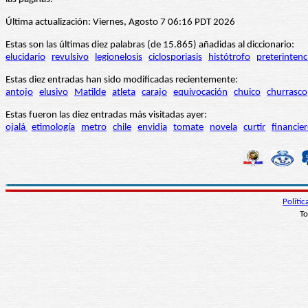
Última actualización: Viernes, Agosto 7 06:16 PDT 2026
Estas son las últimas diez palabras (de 15.865) añadidas al diccionario:
elucidario
revulsivo
legionelosis
ciclosporiasis
histótrofo
preterintenc
Estas diez entradas han sido modificadas recientemente:
antojo
elusivo
Matilde
atleta
carajo
equivocación
chuico
churrasco
Estas fueron las diez entradas más visitadas ayer:
ojalá
etimología
metro
chile
envidia
tomate
novela
curtir
financie
Políti
To