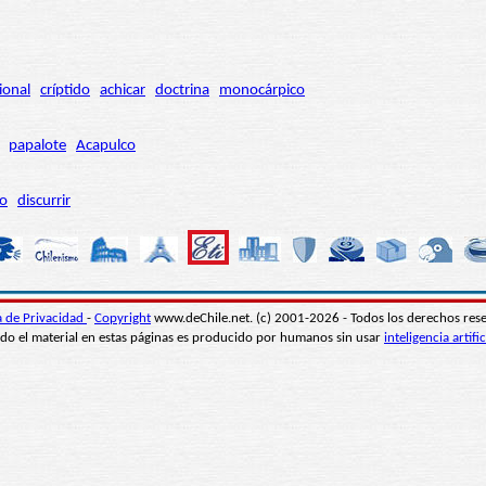
ional
críptido
achicar
doctrina
monocárpico
papalote
Acapulco
ro
discurrir
ca de Privacidad
-
Copyright
www.deChile.net. (c) 2001-2026 - Todos los derechos res
do el material en estas páginas es producido por humanos sin usar
inteligencia artific