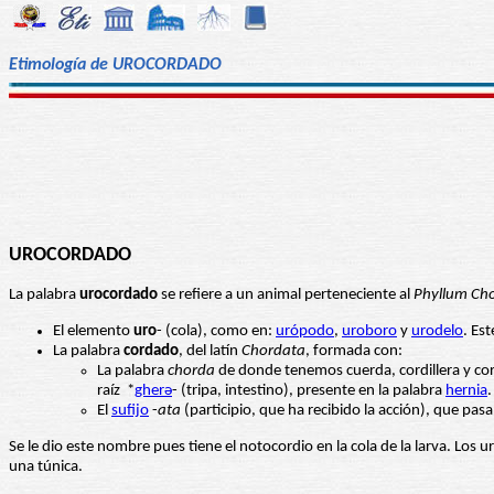
Etimología de UROCORDADO
UROCORDADO
La palabra
urocordado
se refiere a un animal perteneciente al
Phyllum Ch
El elemento
uro
- (cola), como en:
urópodo
,
uroboro
y
urodelo
. Es
La palabra
cordado
, del latín
Chordata
, formada con:
La palabra
chorda
de donde tenemos cuerda, cordillera y cor
raíz *
gherə
- (tripa, intestino), presente en la palabra
hernia
.
El
sufijo
-
ata
(participio, que ha recibido la acción), que p
Se le dio este nombre pues tiene el notocordio en la cola de la larva. L
una túnica.