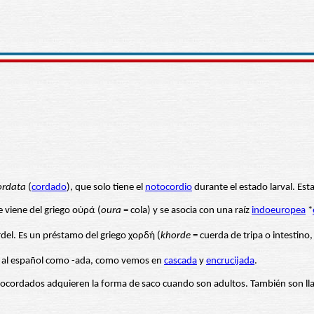
ordata
(
cordado
), que solo tiene el
notocordio
durante el estado larval. Est
te viene del griego οὐρά (
oura
= cola) y se asocia con una raíz
indoeuropea
*
del. Es un préstamo del griego χορδή (
khorde
= cuerda de tripa o intestino
asa al español como -ada, como vemos en
cascada
y
encrucijada
.
os urocordados adquieren la forma de saco cuando son adultos. También son 