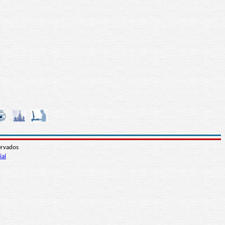
ervados
ial