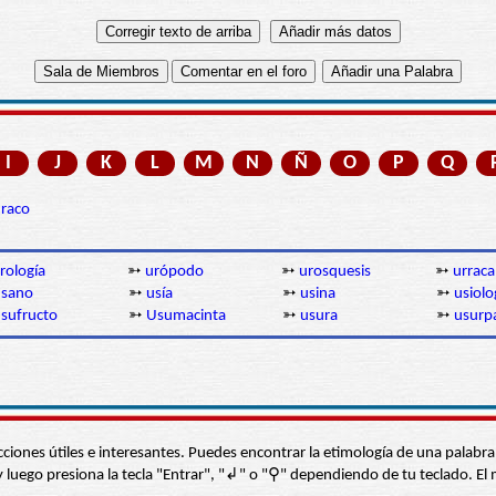
I
J
K
L
M
N
Ñ
O
P
Q
raco
rología
➳
urópodo
➳
urosquesis
➳
urraca
usano
➳
usía
➳
usina
➳
usiolo
sufructo
➳
Usumacinta
➳
usura
➳
usurp
s secciones útiles e interesantes. Puedes encontrar la etimología de una pal
í” y luego presiona la tecla "Entrar", "↲" o "⚲" dependiendo de tu teclado.