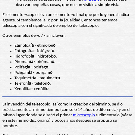
observar pequeñas cosas, que no son visible a simple vista.
El elemento -scopio lleva un elemento -o final que por lo general indica
agente. Sí cambiamos la -o por -ía (cualidad), entonces tenemos
telescopía con el significado de empleo del telescopio.
Otros ejemplos de -o / -ia incluyen:
Etimolog
ía
- etimólog
o
.
Fotograf
ía
- fotógraf
o
.
Hidrofob
ia
- hidrófob
o
.
Piroman
ía
- piróman
o
.
Polifag
ia
- polífag
o
.
Poligam
ia
- polígam
o
.
Taquimetr
ía
- taquímetr
o
.
Telefon
ía
- teléfon
o
.
Xenofil
ia
- xenófil
o
.
La invención del telescopio, así como la creación del término, se dio
prácticamente al mismo tiempo (con solo 14 años de diferencia) y en el
mismo lugar donde se diseñó el primer
microscopio
rudimentario (véase
en este mismo diccionario) y pocos años después se propuso su
nombre.