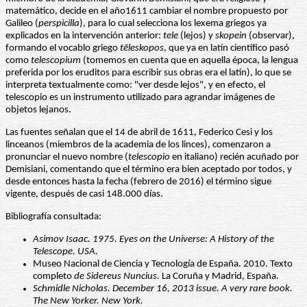
matemático, decide en el año1611 cambiar el nombre propuesto por
Galileo (
perspicilla
), para lo cual selecciona los lexema griegos ya
explicados en la intervención anterior:
tele
(lejos) y
skopein
(observar),
formando el vocablo griego
tēleskopos
, que ya en latín científico pasó
como
telescopium
(tomemos en cuenta que en aquella época, la lengua
preferida por los eruditos para escribir sus obras era el latín), lo que se
interpreta textualmente como: "ver desde lejos", y en efecto, el
telescopio es un instrumento utilizado para agrandar imágenes de
objetos lejanos.
Las fuentes señalan que el 14 de abril de 1611, Federico Cesi y los
linceanos (miembros de la academia de los linces), comenzaron a
pronunciar el nuevo nombre (
telescopio
en italiano) recién acuñado por
Demisiani, comentando que el término era bien aceptado por todos, y
desde entonces hasta la fecha (febrero de 2016) el término sigue
vigente, después de casi 148.000 días.
Bibliografía consultada:
Asimov Isaac. 1975. Eyes on the Universe: A History of the
Telescope. USA.
Museo Nacional de Ciencia y Tecnología de España. 2010. Texto
completo
de Sidereus Nuncius.
La Coruña y Madrid, España.
Schmidle Nicholas. December 16, 2013 issue. A very rare book.
The New Yorker. New York.