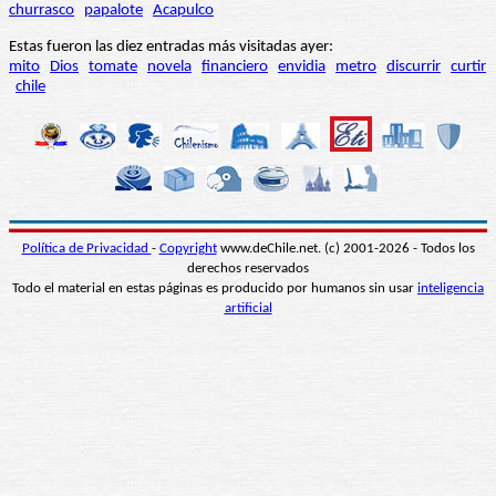
churrasco
papalote
Acapulco
Estas fueron las diez entradas más visitadas ayer:
mito
Dios
tomate
novela
financiero
envidia
metro
discurrir
curtir
chile
Política de Privacidad
-
Copyright
www.deChile.net. (c) 2001-2026 - Todos los
derechos reservados
Todo el material en estas páginas es producido por humanos sin usar
inteligencia
artificial