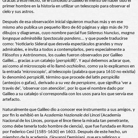
Gracias a este hecho, se le concedió a Galileo el mérito de haber sido el
primer hombre en la historia en utilizar un telescopio para observar el
cielo y sus astros.
Después de esa observación inicial siguieron muchas más y en ese
mismo año publica un pequeño libro de 60 páginas y algo más de 70
dibujos y diagramas, cuyo nombre parcial fue
Sidereus Nuncius, magna
longeque admirabilia Spectacula
pandens.
.. y que puede traducirse
como: 'Noticiario Sideral que desvela espectáculos grandes y muy
admirables, e invita a todos a contemplarlos, pero especialmente a
Filósofos y Astrónomos, los cuales fueron observados por Galileo
Galilei... gracias a un catalejo (
perspicilli
)'. Y aquí debemos aclarar que,
así como al microscopio el lo llamó
occhiolino
, como ya lo explicamos en
la entrada 'microscopio', al telescopio (palabra que para 1610 no existía)
lo denominó
perspicilli
, término que procede del latín
perspicilla
(anteojos o gafas), derivado a su vez de
perspicere
, que significa 'ver a
través de', 'observar con atención', por lo que el nombre dado por
Galileo a su catalejo sí correspondía con los usos para los que servía ese
artefacto.
Naturalmente que Galileo dio a conocer ese instrumento a sus amigos, y
por fin lo exhibió en la
Academia Nazionale dei Lincei
(Academia
Nacional de los Linces, porque el lince tiene la mirada tan penetrante,
como debe tenerla todo hombre de ciencia), que fue fundada en Roma
por Federico Cesi (1585-1630) en 1603. Después de este hecho, un
miembro de la academia, Giovanni Demisiani, que era religioso y