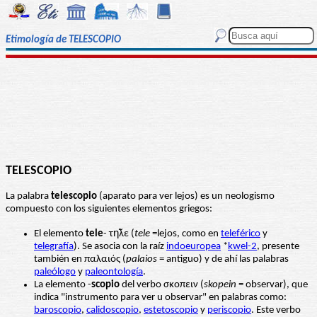
Etimología de TELESCOPIO
TELESCOPIO
La palabra
telescopio
(aparato para ver lejos) es un neologismo
compuesto con los siguientes elementos griegos:
El elemento
tele
- τη̃λε (
tele
=lejos, como en
teleférico
y
telegrafía
). Se asocia con la raíz
indoeuropea
*
kwel-2
, presente
también en παλαιός (
palaios
= antiguo) y de ahí las palabras
paleólogo
y
paleontología
.
La elemento -
scopio
del verbo σκοπειν (
skopein
= observar), que
indica "instrumento para ver u observar" en palabras como:
baroscopio
,
calidoscopio
,
estetoscopio
y
periscopio
. Este verbo