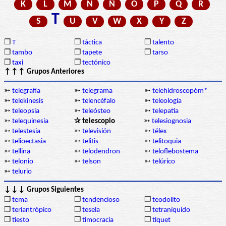
K
L
M
N
Ñ
O
P
Q
R
T
S
U
V
W
X
Y
Z
❒
T
❒
táctica
❒
talento
❒
tambo
❒
tapete
❒
tarso
❒
taxi
❒
tectónico
↑↑↑ Grupos Anteriores
➳
telegrafía
➳
telegrama
➳
telehidroscopóm*
➳
telekinesis
➳
telencéfalo
➳
teleología
➳
teleopsia
➳
teleósteo
➳
telepatía
➳
telequinesia
✰ telescopio
➳
telesiognosia
➳
telestesia
➳
televisión
➳
télex
➳
telioectasia
➳
telitis
➳
telitoquia
➳
tellina
➳
telodendron
➳
teloflebostema
➳
telonio
➳
telson
➳
telúrico
➳
telurio
↓↓↓ Grupos Siguientes
❒
tema
❒
tendencioso
❒
teodolito
❒
teriantrópico
❒
tesela
❒
tetraníquido
❒
tiesto
❒
timocracia
❒
tíquet