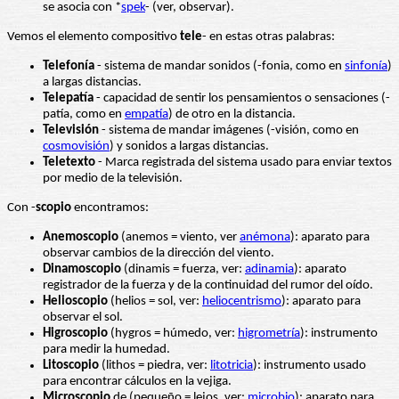
se asocia con *
spek
- (ver, observar).
Vemos el elemento compositivo
tele
- en estas otras palabras:
Telefonía
- sistema de mandar sonidos (-fonia, como en
sinfonía
)
a largas distancias.
Telepatía
- capacidad de sentir los pensamientos o sensaciones (-
patía, como en
empatía
) de otro en la distancia.
Televisión
- sistema de mandar imágenes (-visión, como en
cosmovisión
) y sonidos a largas distancias.
Teletexto
- Marca registrada del sistema usado para enviar textos
por medio de la televisión.
Con -
scopio
encontramos:
Anemoscopio
(anemos = viento, ver
anémona
): aparato para
observar cambios de la dirección del viento.
Dinamoscopio
(dinamis = fuerza, ver:
adinamia
): aparato
registrador de la fuerza y de la continuidad del rumor del oído.
Helioscopio
(helios = sol, ver:
heliocentrismo
): aparato para
observar el sol.
Higroscopio
(hygros = húmedo, ver:
higrometría
): instrumento
para medir la humedad.
Litoscopio
(lithos = piedra, ver:
litotricia
): instrumento usado
para encontrar cálculos en la vejiga.
Microscopio
de (pequeño = lejos, ver:
microbio
): aparato para