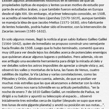
Existen algunos antecedentes históricos en el sentido de que las
propiedades ópticas de espejos y lentes ya eran motivo de estudio por
parte de eruditos árabes, y que también fueron estudiadas en Europa
desde el siglo XIII. Sin embargo, el primer telescopio conocido, en 1508,
se acredita al neerlandés Hans Lipershey (1570-1619), aunque también
se maneja la idea de que Jacobo Metius (1571-1630), otro fabricante
de lentes holandés, podría haber sido el inventor, con la intervención de
Zacarías Janssen (1585-1632).
En solo algunos meses, llegó la noticia al gran sabio italiano Galileo Galilei
(1564-1642), quien de inmediato se propuso construir uno semejante
hacia finales de 1508. Luego que lo hubo terminado, comentó que era
muy útil para ver desde lejos los detalles acerca de potenciales enemigos
que quisieran atacar algunos lugares o poblados. Pero además, vio en
ese artilugio una excelente herramienta para dirigir la mirada al cielo y
ver detalles sobre los astros imposibles de apreciar a simple vista y, así,
observó los valles y montañas de la luna, las fases de Venus, cuatro
satélites de Júpiter, la Vía Láctea y varias constelaciones, como las
Pléyades y Orión, dándose cuenta, además, de que se podían ver
muchas más estrellas que las que alcanzamos a detectar con la vista
normal. Como nos narra Schmidle en su artículo periodístico, "en la
noche de enero 7 de 1610 Galileo Galilei, un residente de Padua, se
dirigió a su balcón y apuntó su telescopio al espacio... observó
inicialmente tres estrellas cerca de Júpiter (después se supo que eran
tres lunas de este gigante planeta) y anotó su posición en sus notas...".