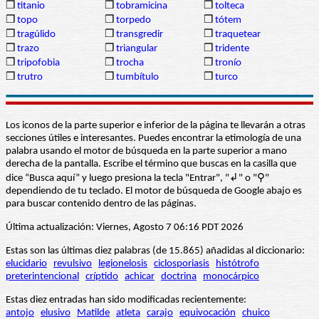
❒
titanio
❒
tobramicina
❒
tolteca
❒
topo
❒
torpedo
❒
tótem
❒
tragúlido
❒
transgredir
❒
traquetear
❒
trazo
❒
triangular
❒
tridente
❒
tripofobia
❒
trocha
❒
tronío
❒
trutro
❒
tumbítulo
❒
turco
Los iconos de la parte superior e inferior de la página te llevarán a otras
secciones útiles e interesantes. Puedes encontrar la etimología de una
palabra usando el motor de búsqueda en la parte superior a mano
derecha de la pantalla. Escribe el término que buscas en la casilla que
dice “Busca aquí” y luego presiona la tecla "Entrar", "↲" o "⚲"
dependiendo de tu teclado. El motor de búsqueda de Google abajo es
para buscar contenido dentro de las páginas.
Última actualización: Viernes, Agosto 7 06:16 PDT 2026
Estas son las últimas diez palabras (de 15.865) añadidas al diccionario:
elucidario
revulsivo
legionelosis
ciclosporiasis
histótrofo
preterintencional
críptido
achicar
doctrina
monocárpico
Estas diez entradas han sido modificadas recientemente:
antojo
elusivo
Matilde
atleta
carajo
equivocación
chuico