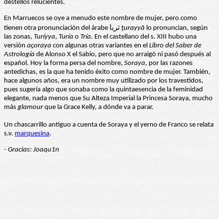
destellos relucientes.
En Marruecos se oye a menudo este nombre de mujer, pero como
tienen otra pronunciación del árabe ثریا
ṯurayyā
lo pronuncian, según
las zonas,
Turíyya
,
Turía
o
Tría
. En el castellano del s. XIII hubo una
versión
açoraya
con algunas otras variantes en el
Libro del Saber de
Astrología
de Alonso X el Sabio, pero que no arraigó ni pasó después al
español. Hoy la forma persa del nombre,
Soraya
, por las razones
antedichas, es la que ha tenido éxito como nombre de mujer. También,
hace algunos años, era un nombre muy utilizado por los travestidos,
pues sugería algo que sonaba como la quintaesencia de la feminidad
elegante, nada menos que Su Alteza Imperial la Princesa Soraya, mucho
más
glamour
que la Grace Kelly, a dónde va a parar.
Un chascarrillo antiguo a cuenta de Soraya y el yerno de Franco se relata
s.v.
marquesina
.
- Gracias: Joaqu1n