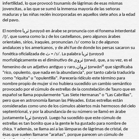
infertilidad, lo que provocó tsunamis de lágrimas de esas mismas
jovencitas, a las que se sumó la inmensa mayoría de las señoras
maduras y las niñas recién incorporadas en aquellos siete años a la edad
del pavo.
El nombre ثریا
ṯurayyā
en árabe se pronuncia con el fonema interdental
/
ṯ
/, que suena como la z de los castellanos, pero algunos árabes
orientales, sirios, iraquíes, pronuncian /
s
/ como la z de algunos
andaluces y los americanos, y de ahí fue de donde los persas sacaron su
fonética oficializada de ث = /
s
/. La palabra ثریا
ṯurayyā
morfológicamente es el diminutivo de ثروى
ṯarwà
, que, a su vez, es el
u
femenino de un adjetivo antiguo y raro,ثروان
ṯarwān
que significaba
"rico, opulento, que nada en la abundancia", por tanto cabría traducirla
como "riquita" u "opulentilla". Parecería ridículo este término para
nombre propio de mujer si no hubiera sucedido un cambio semántico
provocado por el cúmulo de estrellas de la constelación de Tauro que en
español se llama popularmente "Las Siete Hermanas" o "Las Cabrillas",
pero que en astronomía llaman las Pléyades. Estas estrellas están
consideradas como uno de los cúmulos abiertos más hermosos del cielo
septentrional, y por la abundancia de su número se llamó en árabe
justamente ثریا
ṯurayyā
. Luego ha sucedido que este cúmulo de
estrellas es tan bonito que a la gente le ha gustado para nombre de
chica. Y además, se llama así a las lámparas de lágrimas de cristal, de
ésas que suelen llamarse "arañas", porque parecen un cúmulo de