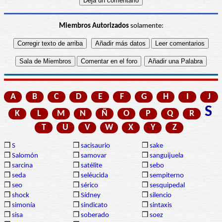
Miembros Autorizados
solamente:
A
B
C
D
E
F
G
H
I
J
S
K
L
M
N
Ñ
O
P
Q
R
T
U
V
W
X
Y
Z
❒
S
❒
sacisaurio
❒
sake
❒
Salomón
❒
samovar
❒
sanguijuela
❒
sarcina
❒
satélite
❒
sebo
❒
seda
❒
seléucida
❒
sempiterno
❒
seo
❒
sérico
❒
sesquipedal
❒
shock
❒
Sídney
❒
silencio
❒
simonía
❒
sindicato
❒
sintaxis
❒
sisa
❒
soberado
❒
soez