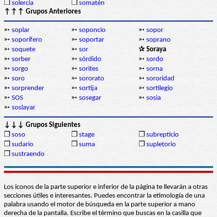
❒
solercia
❒
somatén
↑↑↑ Grupos Anteriores
➳
soplar
➳
soponcio
➳
sopor
➳
soporífero
➳
soportar
➳
soprano
➳
soquete
➳
sor
✰ Soraya
➳
sorber
➳
sórdido
➳
sordo
➳
sorgo
➳
sorites
➳
sorna
➳
soro
➳
sororato
➳
sororidad
➳
sorprender
➳
sortija
➳
sortilegio
➳
SOS
➳
sosegar
➳
sosia
➳
soslayar
↓↓↓ Grupos Siguientes
❒
soso
❒
stage
❒
subrepticio
❒
sudario
❒
suma
❒
supletorio
❒
sustraendo
Los iconos de la parte superior e inferior de la página te llevarán a otras
secciones útiles e interesantes. Puedes encontrar la etimología de una
palabra usando el motor de búsqueda en la parte superior a mano
derecha de la pantalla. Escribe el término que buscas en la casilla que