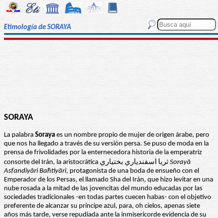
Etimología de SORAYA
SORAYA
La palabra
Soraya
es un nombre propio de mujer de origen árabe, pero
que nos ha llegado a través de su versión persa. Se puso de moda en la
prensa de frivolidades por la enternecedora historia de la emperatriz
consorte del Irán, la aristocrática ثریا اسفندیاري بختیاري
Sorayā
Asfandiyāri Baḫtiyāri
, protagonista de una boda de ensueño con el
Emperador de los Persas, el llamado Sha del Irán, que hizo levitar en una
nube rosada a la mitad de las jovencitas del mundo educadas por las
sociedades tradicionales -en todas partes cuecen habas- con el objetivo
preferente de alcanzar su príncipe azul, para, oh cielos, apenas siete
años más tarde, verse repudiada ante la inmisericorde evidencia de su