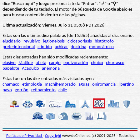
dice “Busca aquí” y luego presiona la tecla "Entrar", "↲" o "⚲"
dependiendo de tu teclado. El motor de búsqueda de Google abajo es
para buscar contenido dentro de las páginas.
Última actualización: Viernes, Julio 31 05:08 PDT 2026
Estas son las últimas diez palabras (de 15.865) añadidas al diccionario:
elucidario
revulsivo
legionelosis
ciclosporiasis
histótrofo
preterintencional
críptido
achicar
doctrina
monocárpico
Estas diez entradas han sido modificadas recientemente:
elusivo
Matilde
atleta
carajo
equivocación
chuico
churrasco
papalote
Acapulco
anémona
Estas fueron las diez entradas más visitadas ayer:
chamaco
etimología
machihembrado
aguas
oniromancia
libertino
pavo
gorrión
refinamiento
chile
Política de Privacidad
-
Copyright
www.deChile.net. (c) 2001-2026 - Todos los