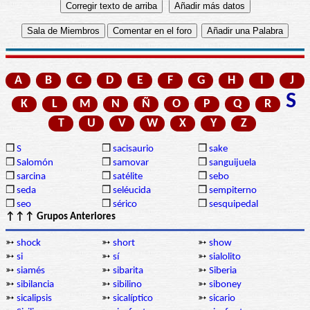
A
B
C
D
E
F
G
H
I
J
S
K
L
M
N
Ñ
O
P
Q
R
T
U
V
W
X
Y
Z
❒
S
❒
sacisaurio
❒
sake
❒
Salomón
❒
samovar
❒
sanguijuela
❒
sarcina
❒
satélite
❒
sebo
❒
seda
❒
seléucida
❒
sempiterno
❒
seo
❒
sérico
❒
sesquipedal
↑↑↑ Grupos Anteriores
➳
shock
➳
short
➳
show
➳
si
➳
sí
➳
sialolito
➳
siamés
➳
sibarita
➳
Siberia
➳
sibilancia
➳
sibilino
➳
siboney
➳
sicalipsis
➳
sicalíptico
➳
sicario