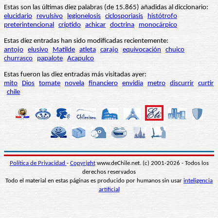
Estas son las últimas diez palabras (de 15.865) añadidas al diccionario:
elucidario
revulsivo
legionelosis
ciclosporiasis
histótrofo
preterintencional
críptido
achicar
doctrina
monocárpico
Estas diez entradas han sido modificadas recientemente:
antojo
elusivo
Matilde
atleta
carajo
equivocación
chuico
churrasco
papalote
Acapulco
Estas fueron las diez entradas más visitadas ayer:
mito
Dios
tomate
novela
financiero
envidia
metro
discurrir
curtir
chile
Política de Privacidad
-
Copyright
www.deChile.net. (c) 2001-2026 - Todos los
derechos reservados
Todo el material en estas páginas es producido por humanos sin usar
inteligencia
artificial