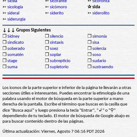
➳
Sicilia
➳
sicofante
➳
sicofonta
➳
sicología
➳
sicómoro
✰ sida
➳
sideral
➳
siderito
➳
siderolito
➳
siderurgia
↓↓↓ Grupos Siguientes
❒
Sídney
❒
silencio
❒
simonía
❒
sindicato
❒
sintaxis
❒
sisa
❒
soberado
❒
soez
❒
solercia
❒
somatén
❒
soplar
❒
soso
❒
stage
❒
subrepticio
❒
sudario
❒
suma
❒
supletorio
❒
sustraendo
Los iconos de la parte superior e inferior de la página te llevarán a otras
secciones útiles e interesantes. Puedes encontrar la etimología de una
palabra usando el motor de búsqueda en la parte superior a mano
derecha de la pantalla. Escribe el término que buscas en la casilla que
dice “Busca aquí” y luego presiona la tecla "Entrar", "↲" o "⚲"
dependiendo de tu teclado. El motor de búsqueda de Google abajo es
para buscar contenido dentro de las páginas.
Última actualización: Viernes, Agosto 7 06:16 PDT 2026