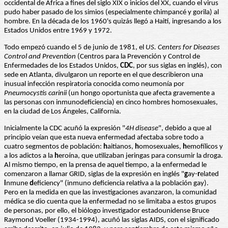
occidental de África a fines del siglo XIX o inicios del XX, cuando el virus
pudo haber pasado de los simios (especialmente chimpancé y gorila) al
hombre. En la década de los 1960's quizás llegó a Haití, ingresando a los
Estados Unidos entre 1969 y 1972.
Todo empezó cuando el 5 de junio de 1981, el
US. Centers for Diseases
Control and Prevention
(Centros para la Prevención y Control de
Enfermedades de los Estados Unidos,
CDC
, por sus siglas en inglés), con
sede en Atlanta, divulgaron un reporte en el que describieron una
inusual infección respiratoria conocida como neumonía por
Pneumocystis carinii
(un hongo oportunista que afecta gravemente a
las personas con inmunodeficiencia) en cinco hombres homosexuales,
en la ciudad de Los Ángeles, California.
Inicialmente la CDC acuñó la expresión "
4H disease
", debido a que al
principio veían que esta nueva enfermedad afectaba sobre todo a
cuatro segmentos de población:
h
aitianos,
h
omosexuales,
h
emofílicos y
a los adictos a la
h
eroína, que utilizaban jeringas para consumir la droga.
Al mismo tiempo, en la prensa de aquel tiempo, a la enfermedad le
comenzaron a llamar GRID, siglas de la expresión en inglés "
g
ay-
r
elated
i
nmune
d
eficiency" (inmuno deficiencia relativa a la población gay).
Pero en la medida en que las investigaciones avanzaron, la comunidad
médica se dio cuenta que la enfermedad no se limitaba a estos grupos
de personas, por ello, el biólogo investigador estadounidense Bruce
Raymond Voeller (1934-1994), acuñó las siglas AIDS, con el significado