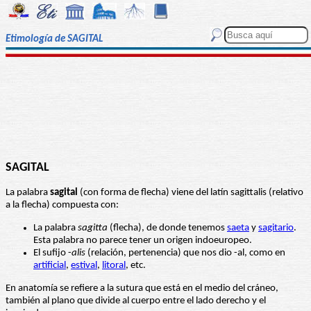
Etimología de SAGITAL
SAGITAL
La palabra
sagital
(con forma de flecha) viene del latín sagittalis (relativo
a la flecha) compuesta con:
La palabra
sagitta
(flecha), de donde tenemos
saeta
y
sagitario
.
Esta palabra no parece tener un origen indoeuropeo.
El sufijo -
alis
(relación, pertenencia) que nos dio -al, como en
artificial
,
estival
,
litoral
, etc.
En anatomía se refiere a la sutura que está en el medio del cráneo,
también al plano que divide al cuerpo entre el lado derecho y el