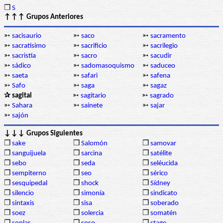
❒
S
↑↑↑ Grupos Anteriores
➳
sacisaurio
➳
saco
➳
sacramento
➳
sacratísimo
➳
sacrificio
➳
sacrilegio
➳
sacristía
➳
sacro
➳
sacudir
➳
sádico
➳
sadomasoquismo
➳
saduceo
➳
saeta
➳
safari
➳
safena
➳
Safo
➳
saga
➳
sagaz
✰ sagital
➳
sagitario
➳
sagrado
➳
Sahara
➳
sainete
➳
sajar
➳
sajón
↓↓↓ Grupos Siguientes
❒
sake
❒
Salomón
❒
samovar
❒
sanguijuela
❒
sarcina
❒
satélite
❒
sebo
❒
seda
❒
seléucida
❒
sempiterno
❒
seo
❒
sérico
❒
sesquipedal
❒
shock
❒
Sídney
❒
silencio
❒
simonía
❒
sindicato
❒
sintaxis
❒
sisa
❒
soberado
❒
soez
❒
solercia
❒
somatén