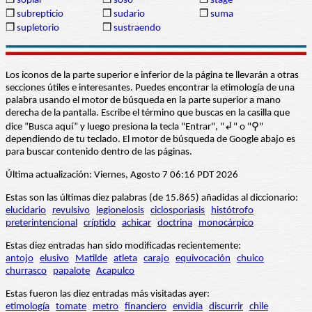
❒
soplar
❒
soso
❒
stage
❒
subrepticio
❒
sudario
❒
suma
❒
supletorio
❒
sustraendo
Los iconos de la parte superior e inferior de la página te llevarán a otras
secciones útiles e interesantes. Puedes encontrar la etimología de una
palabra usando el motor de búsqueda en la parte superior a mano
derecha de la pantalla. Escribe el término que buscas en la casilla que
dice “Busca aquí” y luego presiona la tecla "Entrar", "↲" o "⚲"
dependiendo de tu teclado. El motor de búsqueda de Google abajo es
para buscar contenido dentro de las páginas.
Última actualización: Viernes, Agosto 7 06:16 PDT 2026
Estas son las últimas diez palabras (de 15.865) añadidas al diccionario:
elucidario
revulsivo
legionelosis
ciclosporiasis
histótrofo
preterintencional
críptido
achicar
doctrina
monocárpico
Estas diez entradas han sido modificadas recientemente:
antojo
elusivo
Matilde
atleta
carajo
equivocación
chuico
churrasco
papalote
Acapulco
Estas fueron las diez entradas más visitadas ayer:
etimología
tomate
metro
financiero
envidia
discurrir
chile