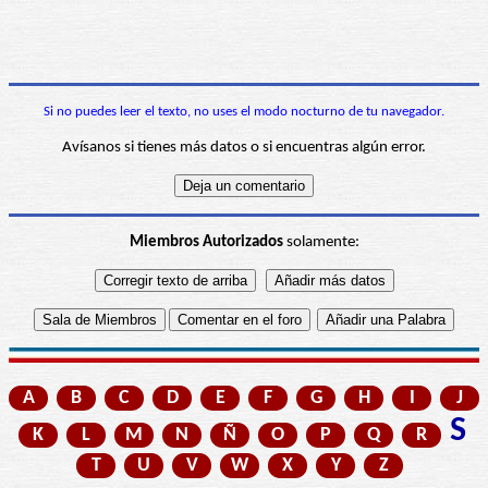
Si no puedes leer el texto, no uses el modo nocturno de tu navegador.
Avísanos si tienes más datos o si encuentras algún error.
Miembros Autorizados
solamente:
A
B
C
D
E
F
G
H
I
J
S
K
L
M
N
Ñ
O
P
Q
R
T
U
V
W
X
Y
Z