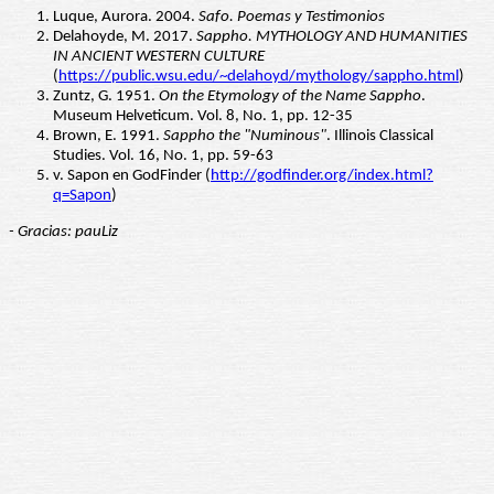
Luque, Aurora. 2004.
Safo. Poemas y Testimonios
Delahoyde, M. 2017.
Sappho. MYTHOLOGY AND HUMANITIES
IN ANCIENT WESTERN CULTURE
(
https://public.wsu.edu/~delahoyd/mythology/sappho.html
)
Zuntz, G. 1951.
On the Etymology of the Name Sappho
.
Museum Helveticum. Vol. 8, No. 1, pp. 12-35
Brown, E. 1991.
Sappho the "Numinous"
. Illinois Classical
Studies. Vol. 16, No. 1, pp. 59-63
v. Sapon en GodFinder (
http://godfinder.org/index.html?
q=Sapon
)
- Gracias: pauLiz