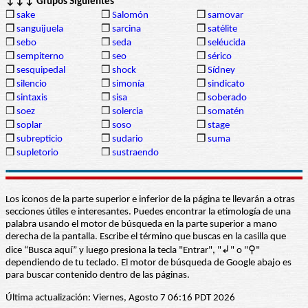
↓↓↓ Grupos Siguientes
❒
sake
❒
Salomón
❒
samovar
❒
sanguijuela
❒
sarcina
❒
satélite
❒
sebo
❒
seda
❒
seléucida
❒
sempiterno
❒
seo
❒
sérico
❒
sesquipedal
❒
shock
❒
Sídney
❒
silencio
❒
simonía
❒
sindicato
❒
sintaxis
❒
sisa
❒
soberado
❒
soez
❒
solercia
❒
somatén
❒
soplar
❒
soso
❒
stage
❒
subrepticio
❒
sudario
❒
suma
❒
supletorio
❒
sustraendo
Los iconos de la parte superior e inferior de la página te llevarán a otras
secciones útiles e interesantes. Puedes encontrar la etimología de una
palabra usando el motor de búsqueda en la parte superior a mano
derecha de la pantalla. Escribe el término que buscas en la casilla que
dice “Busca aquí” y luego presiona la tecla "Entrar", "↲" o "⚲"
dependiendo de tu teclado. El motor de búsqueda de Google abajo es
para buscar contenido dentro de las páginas.
Última actualización: Viernes, Agosto 7 06:16 PDT 2026