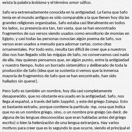
exista la palabra
lesbiana
y el término
amor sáfico
.
Safo era extremadamente conocida en la antigüedad. La fama que Safo
tenía en el mundo antiguo es sólo comparable a la que tienen hoy día las
grandes religiones organizadas. Safo estaba casi literalmente en todos
los lados, su presencia era tan, tan vasta, que se han encontrado
fragmentos de sus versos siendo usados como envoltorio de momias en
Egipto, y casi todas las personas conocían algún poema de Safo, sus
versos eran usados a menudo para adornar cartas, como citas
ornamentales. Por todo esto, resulta tan difícil de creer que a nuestros
días nos han llegado sólo las migajas de Safo, no conservamos casi nada
de ella. Hay quienes pensamos que, en algún punto, entre la antigüedad
y nuestro tiempo, hubo un borrado sistemático y deliberado de toda la
producción de Safo (idea que se sustenta si vemos que la inmensa
mayoría de fragmentos de Safo que se han encontrado, han sido
hallados sin querer).
Pero
Safo
es también un nombre, hoy día casi completamente
desaparecido, que no obstante era usado en la antigüedad. Safo, nos
llega al español, a través del latín
Sapphō
, y este del griego
Σαπφώ
. Esto
es bastante extraño, porque contiene la partícula -
πφ
, cosa que indica
que no es un nombre griego, sino, o un nombre pre-greigo (es decir, de
alguna de las lenguas desconocidas que eran habladas antes del griego
escrito) o bien la helenización de una lengua extranjera. Hay varios
motivos para creer que es lo segundo lo que ocurre, siendo el principal el