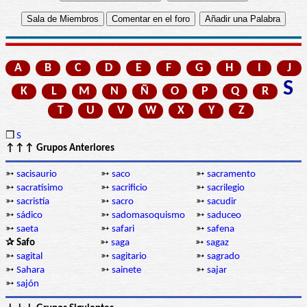
A
B
C
D
E
F
G
H
I
J
S
K
L
M
N
Ñ
O
P
Q
R
T
U
V
W
X
Y
Z
❒
S
↑↑↑ Grupos Anteriores
➳
sacisaurio
➳
saco
➳
sacramento
➳
sacratísimo
➳
sacrificio
➳
sacrilegio
➳
sacristía
➳
sacro
➳
sacudir
➳
sádico
➳
sadomasoquismo
➳
saduceo
➳
saeta
➳
safari
➳
safena
✰ Safo
➳
saga
➳
sagaz
➳
sagital
➳
sagitario
➳
sagrado
➳
Sahara
➳
sainete
➳
sajar
➳
sajón