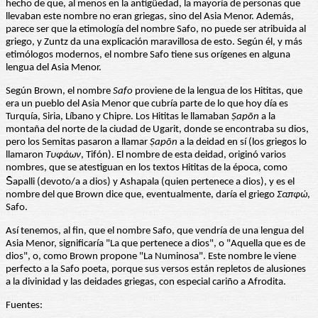
hecho de que, al menos en la antigüedad, la mayoría de personas que
llevaban este nombre no eran griegas, sino del Asia Menor. Además,
parece ser que la etimología del nombre Safo, no puede ser atribuida al
griego, y Zuntz da una explicación maravillosa de esto. Según él, y más
etimólogos modernos, el nombre Safo tiene sus orígenes en alguna
lengua del Asia Menor.
Según Brown, el nombre
Safo
proviene de la lengua de los Hititas, que
era un pueblo del Asia Menor que cubría parte de lo que hoy día es
Turquía, Siria, Líbano y Chipre. Los Hititas le llamaban
Ṣapōn
a la
montaña del norte de la ciudad de Ugarit, donde se encontraba su dios,
pero los Semitas pasaron a llamar
Ṣapōn
a la deidad en sí (los griegos lo
llamaron
Τυφάων
, Tifón). El nombre de esta deidad, originó varios
nombres, que se atestiguan en los textos Hititas de la época, como
S̄apalli (devoto/a a dios) y Ashapala (quien pertenece a dios), y es el
nombre del que Brown dice que, eventualmente, daría el griego
Σαπφώ
,
Safo.
Así tenemos, al fin, que el nombre Safo, que vendría de una lengua del
Asia Menor, significaría "La que pertenece a dios", o "Aquella que es de
dios", o, como Brown propone "La Numinosa". Este nombre le viene
perfecto a la Safo poeta, porque sus versos están repletos de alusiones
a la divinidad y las deidades griegas, con especial cariño a Afrodita.
Fuentes: