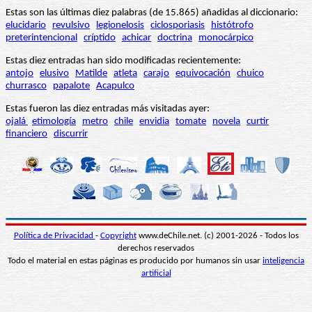
Estas son las últimas diez palabras (de 15.865) añadidas al diccionario:
elucidario
revulsivo
legionelosis
ciclosporiasis
histótrofo
preterintencional
críptido
achicar
doctrina
monocárpico
Estas diez entradas han sido modificadas recientemente:
antojo
elusivo
Matilde
atleta
carajo
equivocación
chuico
churrasco
papalote
Acapulco
Estas fueron las diez entradas más visitadas ayer:
ojalá
etimología
metro
chile
envidia
tomate
novela
curtir
financiero
discurrir
Política de Privacidad
-
Copyright
www.deChile.net. (c) 2001-2026 - Todos los
derechos reservados
Todo el material en estas páginas es producido por humanos sin usar
inteligencia
artificial