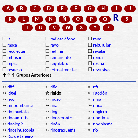
A
B
C
D
E
F
G
H
I
J
R
K
L
M
N
Ñ
O
P
Q
S
T
U
V
W
X
Y
Z
❒
R
❒
radioteléfono
❒
rana
❒
rasca
❒
rayo
❒
reburujar
❒
recolectar
❒
redimir
❒
regalar
❒
rehusar
❒
remanente
❒
rendir
❒
repisa
❒
requiebro
❒
resina
❒
resuello
❒
retroalimentar
❒
revulsivo
↑↑↑ Grupos Anteriores
➳
rififi
➳
rifle
➳
rift
➳
Rigel
✰ rígido
➳
rigodón
➳
rigor
➳
rijoso
➳
rima
➳
rimbombante
➳
riña
➳
rincón
➳
rinencefalia
➳
ring
➳
ringlera
➳
rinoantritis
➳
rinoceronte
➳
rinofima
➳
rinología
➳
riñón
➳
rinoplastia
➳
rinosinuscopia
➳
rinotraqueítis
➳
río
➳
Río de Janeiro