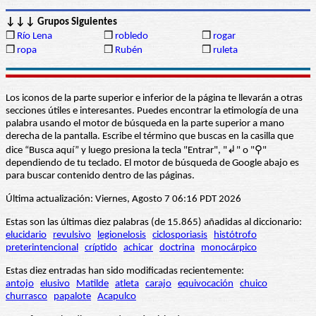
↓↓↓ Grupos Siguientes
❒
Río Lena
❒
robledo
❒
rogar
❒
ropa
❒
Rubén
❒
ruleta
Los iconos de la parte superior e inferior de la página te llevarán a otras
secciones útiles e interesantes. Puedes encontrar la etimología de una
palabra usando el motor de búsqueda en la parte superior a mano
derecha de la pantalla. Escribe el término que buscas en la casilla que
dice “Busca aquí” y luego presiona la tecla "Entrar", "↲" o "⚲"
dependiendo de tu teclado. El motor de búsqueda de Google abajo es
para buscar contenido dentro de las páginas.
Última actualización: Viernes, Agosto 7 06:16 PDT 2026
Estas son las últimas diez palabras (de 15.865) añadidas al diccionario:
elucidario
revulsivo
legionelosis
ciclosporiasis
histótrofo
preterintencional
críptido
achicar
doctrina
monocárpico
Estas diez entradas han sido modificadas recientemente:
antojo
elusivo
Matilde
atleta
carajo
equivocación
chuico
churrasco
papalote
Acapulco