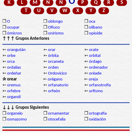
O
K
L
M
N
Ñ
P
Q
R
S
T
U
V
W
X
Y
Z
❒
O
❒
oblongo
❒
oca
❒
ocupar
❒
Ofiuco
❒
olíbano
❒
ómicron
❒
onirismo
❒
opioide
↑↑↑ Grupos Anteriores
➳
orangután
➳
orar
➳
orate
➳
orbe
➳
órbita
➳
orbital
➳
orca
➳
orcaneta
➳
órdago
➳
ordalías
➳
orden
➳
ordenador
➳
ordeñar
➳
Ordovícico
➳
oréade
✰ orear
➳
orégano
➳
oreja
➳
oremus
➳
orfanatorio
➳
orfanotrofía
➳
orfebre
➳
orfeón
➳
orfismo
➳
organdí
↓↓↓ Grupos Siguientes
❒
organelo
❒
ornamentar
❒
ortografía
❒
osmazomo
❒
otocefalia
❒
oxidación