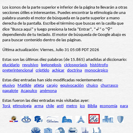
Los iconos de la parte superior e inferior de la página te llevarán a otras
secciones útiles e interesantes. Puedes encontrar la etimología de una
palabra usando el motor de búsqueda en la parte superior a mano
derecha de la pantalla. Escribe el término que buscas en la casilla que
dice “Busca aquí” y luego presiona la tecla "Entrar", "↲" o "⚲"
dependiendo de tu teclado. El motor de búsqueda de Google abajo es
para buscar contenido dentro de las páginas.
Última actualización: Viernes, Julio 31 05:08 PDT 2026
Estas son las últimas diez palabras (de 15.865) añadidas al diccionario:
elucidario
revulsivo
legionelosis
ciclosporiasis
histótrofo
preterintencional
críptido
achicar
doctrina
monocárpico
Estas diez entradas han sido modificadas recientemente:
elusivo
Matilde
atleta
carajo
equivocación
chuico
churrasco
papalote
Acapulco
anémona
Estas fueron las diez entradas más visitadas ayer:
Torá
etimología
arma
chile
anti
metro
ico
Biblia
economía
para