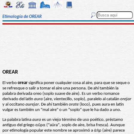
Etimología de OREAR
OREAR
El verbo
orear
significa poner cualquier cosa al aire, para que se seque o
se refresque o salir a tomar el aire una persona. De ahí también la
palabra derivada oreo (soplo suave de aire). Es un verbo romance
derivado del latín
aura
(aire, vientecillo, soplo), paralelo al catalán
orejar
y al occitano
aurejar
. De ahí también
orate
(loco), pues aura en latín
vulgar es también un "mal aire" o un "soplo" que le ha dado a uno.
La palabra latina
aura
es un viejo término de uso poético, préstamo
antiguo del griego αὔρα ("aúra", soplo de aire, brisa fresca). Aunque
por etimología popular este nombre se aproximó a ἀήρ (aire) parece