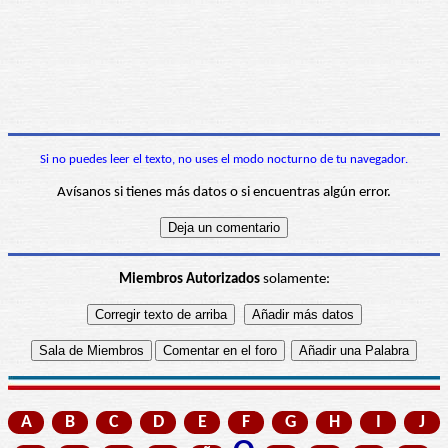
Si no puedes leer el texto, no uses el modo nocturno de tu navegador.
Avísanos si tienes más datos o si encuentras algún error.
Miembros Autorizados
solamente:
A
B
C
D
E
F
G
H
I
J