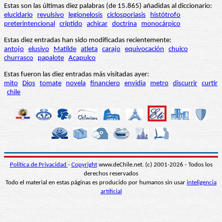
Estas son las últimas diez palabras (de 15.865) añadidas al diccionario:
elucidario
revulsivo
legionelosis
ciclosporiasis
histótrofo
preterintencional
críptido
achicar
doctrina
monocárpico
Estas diez entradas han sido modificadas recientemente:
antojo
elusivo
Matilde
atleta
carajo
equivocación
chuico
churrasco
papalote
Acapulco
Estas fueron las diez entradas más visitadas ayer:
mito
Dios
tomate
novela
financiero
envidia
metro
discurrir
curtir
chile
Política de Privacidad
-
Copyright
www.deChile.net. (c) 2001-2026 - Todos los
derechos reservados
Todo el material en estas páginas es producido por humanos sin usar
inteligencia
artificial