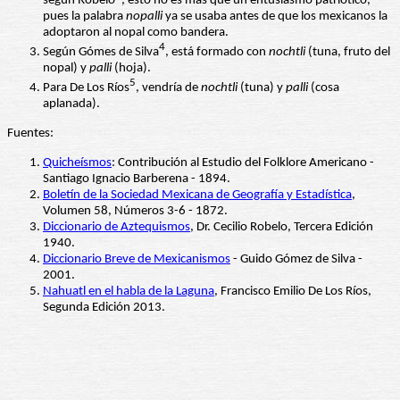
según Robelo
, esto no es más que un entusiasmo patriótico,
pues la palabra
nopalli
ya se usaba antes de que los mexicanos la
adoptaron al nopal como bandera.
4
Según Gómes de Silva
, está formado con
nochtli
(tuna, fruto del
nopal) y
palli
(hoja).
5
Para De Los Ríos
, vendría de
nochtli
(tuna) y
palli
(cosa
aplanada).
Fuentes:
Quicheísmos
: Contribución al Estudio del Folklore Americano -
Santiago Ignacio Barberena - 1894.
Boletín de la Sociedad Mexicana de Geografía y Estadística
,
Volumen 58, Números 3-6 - 1872.
Diccionario de Aztequismos
, Dr. Cecilio Robelo, Tercera Edición
1940.
Diccionario Breve de Mexicanismos
- Guido Gómez de Silva -
2001.
Nahuatl en el habla de la Laguna
, Francisco Emilio De Los Ríos,
Segunda Edición 2013.