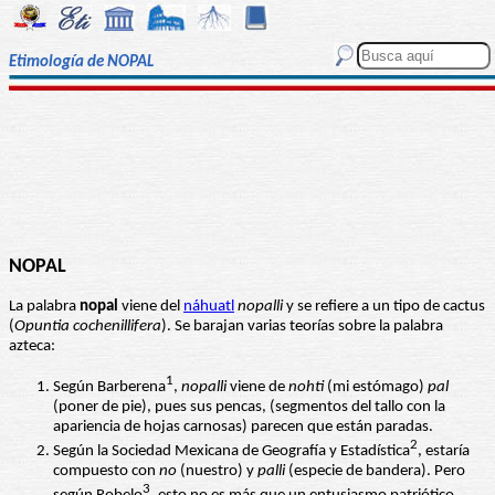
Etimología de NOPAL
NOPAL
La palabra
nopal
viene del
náhuatl
nopalli
y se refiere a un tipo de cactus
(
Opuntia cochenillifera
). Se barajan varias teorías sobre la palabra
azteca:
1
Según Barberena
,
nopalli
viene de
nohti
(mi estómago)
pal
(poner de pie), pues sus pencas, (segmentos del tallo con la
apariencia de hojas carnosas) parecen que están paradas.
2
Según la Sociedad Mexicana de Geografía y Estadística
, estaría
compuesto con
no
(nuestro) y
palli
(especie de bandera). Pero
3