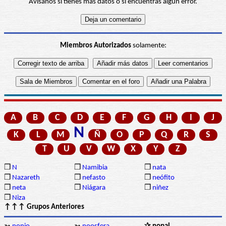
Avísanos si tienes más datos o si encuentras algún error.
Miembros Autorizados
solamente:
A
B
C
D
E
F
G
H
I
J
N
K
L
M
Ñ
O
P
Q
R
S
T
U
V
W
X
Y
Z
❒
N
❒
Namibia
❒
nata
❒
Nazareth
❒
nefasto
❒
neófito
❒
neta
❒
Niágara
❒
niñez
❒
Niza
↑↑↑ Grupos Anteriores