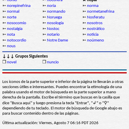
➳
nonio
➳
noosfera
✰ nopal
➳
norepinefrina
➳
noria
➳
norma
➳
normal
➳
normando
➳
normetanefrina
➳
norte
➳
Noruega
➳
Nosferatu
➳
nosocomio
➳
nosología
➳
nosotros
➳
nostalgia
➳
Nostoc
➳
nostrático
➳
nota
➳
notario
➳
noticia
➳
notocordio
➳
Notre Dame
➳
noúmeno
➳
nous
↓↓↓ Grupos Siguientes
❒
novel
❒
nuncio
Los iconos de la parte superior e inferior de la página te llevarán a otras
secciones útiles e interesantes. Puedes encontrar la etimología de una
palabra usando el motor de búsqueda en la parte superior a mano
derecha de la pantalla. Escribe el término que buscas en la casilla que
dice “Busca aquí” y luego presiona la tecla "Entrar", "↲" o "⚲"
dependiendo de tu teclado. El motor de búsqueda de Google abajo es
para buscar contenido dentro de las páginas.
Última actualización: Viernes, Agosto 7 06:16 PDT 2026