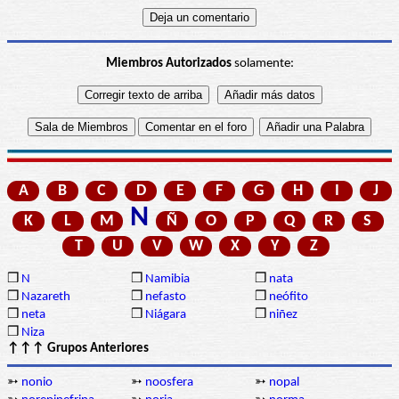
Miembros Autorizados
solamente:
A
B
C
D
E
F
G
H
I
J
N
K
L
M
Ñ
O
P
Q
R
S
T
U
V
W
X
Y
Z
❒
N
❒
Namibia
❒
nata
❒
Nazareth
❒
nefasto
❒
neófito
❒
neta
❒
Niágara
❒
niñez
❒
Niza
↑↑↑ Grupos Anteriores
➳
nonio
➳
noosfera
➳
nopal