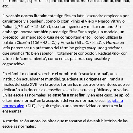
instrumental, espectral, espiritual, corporal, matriarcal, laboral, criminal,
etc.
El vocablo
norma
literalmente significa en latín "escuadra empleada por
carpinteros y albañiles", como lo citan Plinio el Viejo y Marco Vitruvio
Polión (¿75 a.C. - 15 d.C.?), escritor ingeniero y militar romano. Sin
embargo,
norma
también puede significar "una regla, un modelo, un
precepto, un mandato o guía de comportamiento", como utilizan la
palabra Cicerón (106 - 43 a.C.) y Horacio (65 a.C. - 8 a.C.).
Norma
en
latín parece ser un préstamo del término griego γνώριμος
gnōrimos
,
que significa "lo bien sabido", "totalmente conocido". Radical
gno
- con
la idea de 'conocimiento', como en las palabras cognoscible y
cognoscitivo.
En el ámbito educativo existe el nombre de 'escuela normal', una
institución actualmente mundial, que tiene sus orígenes en Francia a
finales del siglo XVII, en la que se forjan los maestros o mentores que se
dedicarán a la docencia o enseñanza en las escuelas públicas y privadas.
En las escuelas normales '
se enseña a enseñar
', y en este caso, se aplicó
el término 'normal' en la acepción del verbo normar, o sea, '
sujetar a
normas algo
' (DLE), 'seguir reglas o una normatividad concreta en la
enseñanza.
A continuación anoto los hitos que marcaron el devenir histórico de las
escuelas normales: