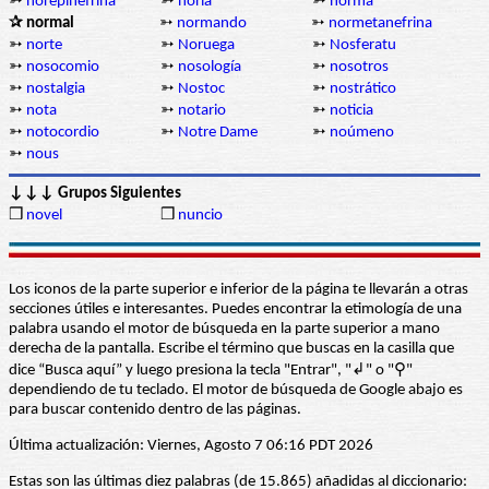
➳
norepinefrina
➳
noria
➳
norma
✰ normal
➳
normando
➳
normetanefrina
➳
norte
➳
Noruega
➳
Nosferatu
➳
nosocomio
➳
nosología
➳
nosotros
➳
nostalgia
➳
Nostoc
➳
nostrático
➳
nota
➳
notario
➳
noticia
➳
notocordio
➳
Notre Dame
➳
noúmeno
➳
nous
↓↓↓ Grupos Siguientes
❒
novel
❒
nuncio
Los iconos de la parte superior e inferior de la página te llevarán a otras
secciones útiles e interesantes. Puedes encontrar la etimología de una
palabra usando el motor de búsqueda en la parte superior a mano
derecha de la pantalla. Escribe el término que buscas en la casilla que
dice “Busca aquí” y luego presiona la tecla "Entrar", "↲" o "⚲"
dependiendo de tu teclado. El motor de búsqueda de Google abajo es
para buscar contenido dentro de las páginas.
Última actualización: Viernes, Agosto 7 06:16 PDT 2026
Estas son las últimas diez palabras (de 15.865) añadidas al diccionario: