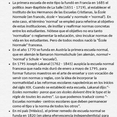
La primera escuela de este tipo la fundó en Francia en 1685 el
político Jean-Baptiste de La Salle (1651 - 1719), al establecer el
Instituto de los Hermanos de las Escuelas Cristianas, la
École
Normale
(en francés,
école =
'escuela' y
normale =
'normal'). En
este caso, el término 'normal' se empleó para referirse al objetivo
de estas instituciones, de instilar y reafirmar normas concretas
entre los estudiantes. Nótese que el objetivo no era tanto
'normalizar' o reglamentar la educación, sino inculcar normas de
vida en los estudiantes. Pero de todos modos nació la "École
Normale" francesa.
En el año 1770 se funda en Austria la primera escuela normal,
que en alemán le llamaron
Normalschule
(en alemán,
normal
=
'normal' y
Schule
= 'escuela').
En 1795 Joseph Lakanal (1762 - 1845) auspicia la escuela normal
francesa que nada más duró de enero a mayo de 1795, para
formar futuros maestros en el arte de enseñar y con vocación de
servir con normas y reglas, con la idea de incorporar la
normatividad a las reformas escolares napoleónicas en los inicios
del siglo XIX. Cuando se estableció esta escuela, Lakanal dijo:"-
Ecoles normales- parce que ces écoles doivent être le type et la
règle de toutes les autres
". Lo que podemos traducir como "-
Escuelas normales- centros escolares que deben permanecer
como el tipo y la norma de todos los otros".
En mi país (México), el primer remedo de escuela normal se
funda en 1820 (en plena efervescencia independentista) para