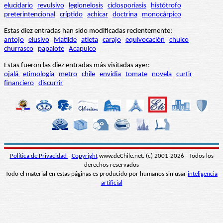
elucidario
revulsivo
legionelosis
ciclosporiasis
histótrofo
preterintencional
críptido
achicar
doctrina
monocárpico
Estas diez entradas han sido modificadas recientemente:
antojo
elusivo
Matilde
atleta
carajo
equivocación
chuico
churrasco
papalote
Acapulco
Estas fueron las diez entradas más visitadas ayer:
ojalá
etimología
metro
chile
envidia
tomate
novela
curtir
financiero
discurrir
Política de Privacidad
-
Copyright
www.deChile.net. (c) 2001-2026 - Todos los
derechos reservados
Todo el material en estas páginas es producido por humanos sin usar
inteligencia
artificial