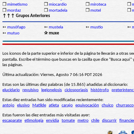
❒
mimetismo
❒
miocardio
❒
miroteca
❒
m
❒
mordaz
❒
mortadela
❒
motel
❒
↑↑↑ Grupos Anteriores
➳
musófago
➳
mustela
➳
mustio
➳
➳
mutuo
✰ muxe
Los iconos de la parte superior e inferior de la página te llevarán a otra
pantalla. Escribe el término que buscas en la casilla que dice “Busca aqu
las páginas.
Última actualización: Viernes, Agosto 7 06:16 PDT 2026
Estas son las últimas diez palabras (de 15.865) añadidas al diccionario:
elucidario
revulsivo
legionelosis
ciclosporiasis
histótrofo
preterintenc
Estas diez entradas han sido modificadas recientemente:
antojo
elusivo
Matilde
atleta
carajo
equivocación
chuico
churrasco
Estas fueron las diez entradas más visitadas ayer:
escaparate
etimología
envidia
tomate
metro
chile
discurrir
financie