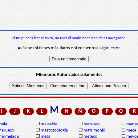
Si no puedes leer el texto, no uses el modo nocturno de tu navegador.
Avísanos si tienes más datos o si encuentras algún error.
Miembros Autorizados solamente:
M
I
J
K
L
N
Ñ
O
P
Q
R
Maia
❒
maleable
❒
malware
❒
manan
marueco
❒
mastozoología
❒
matrimonio
❒
meca
mermelada
❒
meta
❒
meteco
❒
meyos