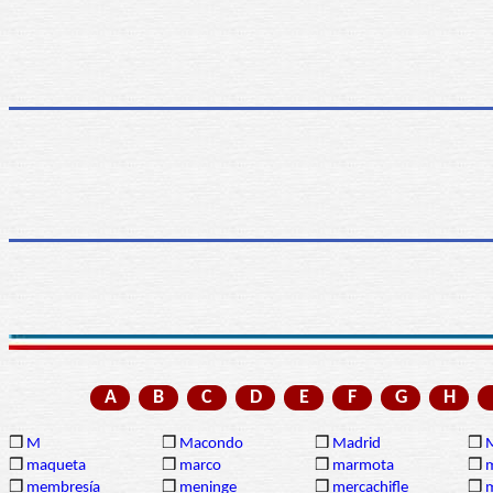
A
B
C
D
E
F
G
H
❒
M
❒
Macondo
❒
Madrid
❒
❒
maqueta
❒
marco
❒
marmota
❒
❒
membresía
❒
meninge
❒
mercachifle
❒