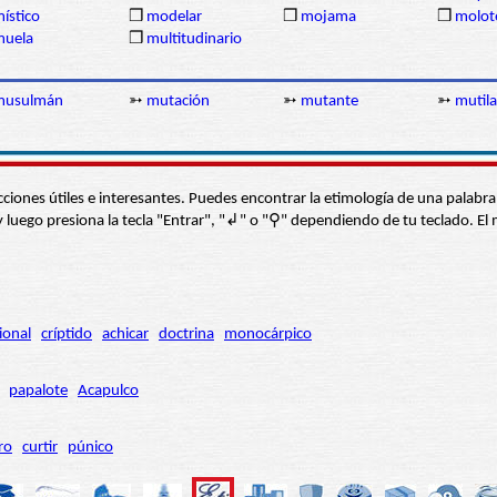
ístico
❒
modelar
❒
mojama
❒
molot
muela
❒
multitudinario
musulmán
➳
mutación
➳
mutante
➳
mutila
s secciones útiles e interesantes. Puedes encontrar la etimología de una pal
í” y luego presiona la tecla "Entrar", "↲" o "⚲" dependiendo de tu teclado.
ional
críptido
achicar
doctrina
monocárpico
papalote
Acapulco
ro
curtir
púnico