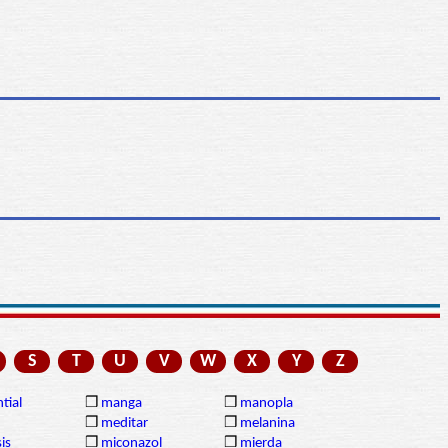
S
T
U
V
W
X
Y
Z
tial
❒
manga
❒
manopla
❒
meditar
❒
melanina
is
❒
miconazol
❒
mierda