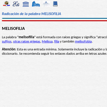
Radicación de la palabra MELISOFILIA
MELISOFILIA
La palabra "
melisofilia
" está formada con raíces griegas y significa "atrac
sufijos
,
otras raíces griegas
,
Melissa
,
filia
y también
melisofobia
.
Atención
: Esta es una entrada mínima. Solamente incluye la radicación y l
diccionario. Se recomienda seguir los enlaces dados arriba en letras azul