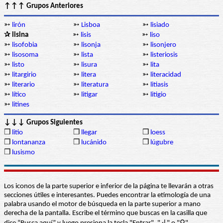
↑↑↑ Grupos Anteriores
➳
lirón
➳
Lisboa
➳
lisiado
✰ lisina
➳
lisis
➳
liso
➳
lisofobia
➳
lisonja
➳
lisonjero
➳
lisosoma
➳
lista
➳
listeriosis
➳
listo
➳
lisura
➳
lita
➳
litargirio
➳
litera
➳
literacidad
➳
literario
➳
literatura
➳
litiasis
➳
lítico
➳
litigar
➳
litigio
➳
litines
↓↓↓ Grupos Siguientes
❒
litio
❒
llegar
❒
loess
❒
lontananza
❒
lucánido
❒
lúgubre
❒
lusismo
Los iconos de la parte superior e inferior de la página te llevarán a otras
secciones útiles e interesantes. Puedes encontrar la etimología de una
palabra usando el motor de búsqueda en la parte superior a mano
derecha de la pantalla. Escribe el término que buscas en la casilla que