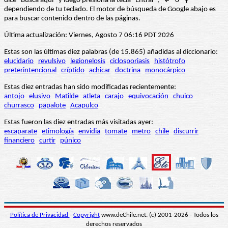
dice “Busca aquí” y luego presiona la tecla "Entrar", "↲" o "⚲"
dependiendo de tu teclado. El motor de búsqueda de Google abajo es
para buscar contenido dentro de las páginas.
Última actualización: Viernes, Agosto 7 06:16 PDT 2026
Estas son las últimas diez palabras (de 15.865) añadidas al diccionario:
elucidario
revulsivo
legionelosis
ciclosporiasis
histótrofo
preterintencional
críptido
achicar
doctrina
monocárpico
Estas diez entradas han sido modificadas recientemente:
antojo
elusivo
Matilde
atleta
carajo
equivocación
chuico
churrasco
papalote
Acapulco
Estas fueron las diez entradas más visitadas ayer:
escaparate
etimología
envidia
tomate
metro
chile
discurrir
financiero
curtir
púnico
Política de Privacidad
-
Copyright
www.deChile.net. (c) 2001-2026 - Todos los
derechos reservados