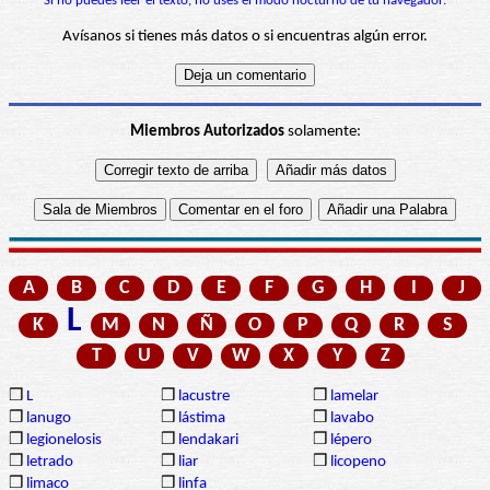
Si no puedes leer el texto, no uses el modo nocturno de tu navegador.
Avísanos si tienes más datos o si encuentras algún error.
Miembros Autorizados
solamente:
A
B
C
D
E
F
G
H
I
J
L
K
M
N
Ñ
O
P
Q
R
S
T
U
V
W
X
Y
Z
❒
L
❒
lacustre
❒
lamelar
❒
lanugo
❒
lástima
❒
lavabo
❒
legionelosis
❒
lendakari
❒
lépero
❒
letrado
❒
liar
❒
licopeno
❒
limaco
❒
linfa