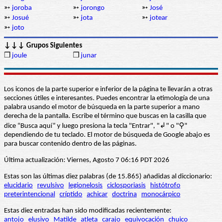
➳
joroba
➳
jorongo
➳
José
➳
Josué
➳
jota
➳
jotear
➳
joto
↓↓↓ Grupos Siguientes
❒
joule
❒
junar
Los iconos de la parte superior e inferior de la página te llevarán a otras
secciones útiles e interesantes. Puedes encontrar la etimología de una
palabra usando el motor de búsqueda en la parte superior a mano
derecha de la pantalla. Escribe el término que buscas en la casilla que
dice “Busca aquí” y luego presiona la tecla "Entrar", "↲" o "⚲"
dependiendo de tu teclado. El motor de búsqueda de Google abajo es
para buscar contenido dentro de las páginas.
Última actualización: Viernes, Agosto 7 06:16 PDT 2026
Estas son las últimas diez palabras (de 15.865) añadidas al diccionario:
elucidario
revulsivo
legionelosis
ciclosporiasis
histótrofo
preterintencional
críptido
achicar
doctrina
monocárpico
Estas diez entradas han sido modificadas recientemente:
antojo
elusivo
Matilde
atleta
carajo
equivocación
chuico