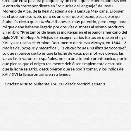
Creo que en la palabra jocoque hay un error, que he detectado tras leer
la entrada correspondiente en "Minucias del lenguaje" de José G.
Moreno de Alba, de la Real Academia de la Lengua Mexicana. El origen
es el que pone su web, pero es un error que el jocoque sea de origen
árabe. Es cierto que el
labhné
libanés es muy parecido, pero tengo para
mí que debe haberse llegado por dos vías distintas al mismo producto.
En el libro "Préstamos de lenguas indígenas en el español americano del
siglo XVII" de Hugo A. Mejías se recogen varios textos en que en el siglo
XVII ya se usaba el término: Documento de Nueva Vizcaya, en 1644. "
6
rreales de jocoque y mecatillos", "1 chicubite de una libra de xocoque
".
Lo que sí parece cierto es que la leche de vaca, por motivos obvios, las
vacas las llevaron los españoles, no era un alimento prehispánico, por lo
que pienso que el origen realmente debió ser simplemente descubrir
que la leche se agrió, descubrieron que se podía tomar, y los indios del
XVI / XVI la llamaron agria en su lengua.
- Gracias: Marisol visitante 150307 desde Madrid, España