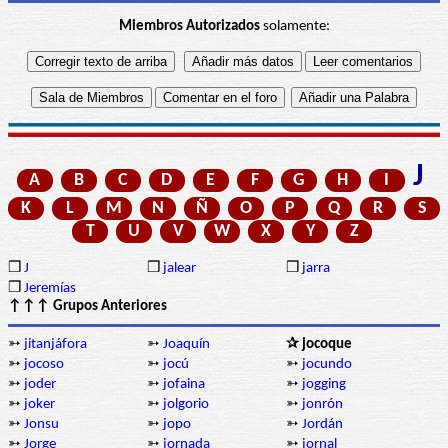
Miembros Autorizados
solamente:
J
A
B
C
D
E
F
G
H
I
K
L
M
N
Ñ
O
P
Q
R
S
T
U
V
W
X
Y
Z
❒
J
❒
jalear
❒
jarra
❒
Jeremías
↑↑↑ Grupos Anteriores
➳
jitanjáfora
➳
Joaquín
✰ jocoque
➳
jocoso
➳
jocú
➳
jocundo
➳
joder
➳
jofaina
➳
jogging
➳
joker
➳
jolgorio
➳
jonrón
➳
Jonsu
➳
jopo
➳
Jordán
➳
Jorge
➳
jornada
➳
jornal