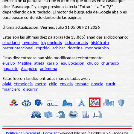
derecha de la pantalla. Escribe el término que buscas en la casilla que
dice “Busca aquí” y luego presiona la tecla "Entrar", "↲" o "⚲"
dependiendo de tu teclado. El motor de búsqueda de Google abajo es
para buscar contenido dentro de las páginas.
Última actualización: Viernes, Julio 31 05:08 PDT 2026
Estas son las últimas diez palabras (de 15.865) añadidas al diccionario:
elucidario
revulsivo
legionelosis
ciclosporiasis
histótrofo
preterintencional
críptido
achicar
doctrina
monocárpico
Estas diez entradas han sido modificadas recientemente:
elusivo
Matilde
atleta
carajo
equivocación
chuico
churrasco
papalote
Acapulco
anémona
Estas fueron las diez entradas más visitadas ayer:
ojalá
etimología
metro
chile
envidia
tomate
novela
curtir
financiero
discurrir
Política de Privacidad
-
Copyright
www.deChile.net. (c) 2001-2026 - Todos los