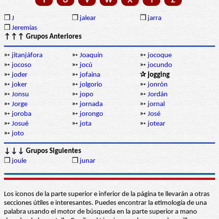
T
U
V
W
X
Y
Z
❒
J
❒
jalear
❒
jarra
❒
Jeremías
↑↑↑ Grupos Anteriores
➳
jitanjáfora
➳
Joaquín
➳
jocoque
➳
jocoso
➳
jocú
➳
jocundo
➳
joder
➳
jofaina
✰ jogging
➳
joker
➳
jolgorio
➳
jonrón
➳
Jonsu
➳
jopo
➳
Jordán
➳
Jorge
➳
jornada
➳
jornal
➳
joroba
➳
jorongo
➳
José
➳
Josué
➳
jota
➳
jotear
➳
joto
↓↓↓ Grupos Siguientes
❒
joule
❒
junar
Los iconos de la parte superior e inferior de la página te llevarán a otras
secciones útiles e interesantes. Puedes encontrar la etimología de una
palabra usando el motor de búsqueda en la parte superior a mano