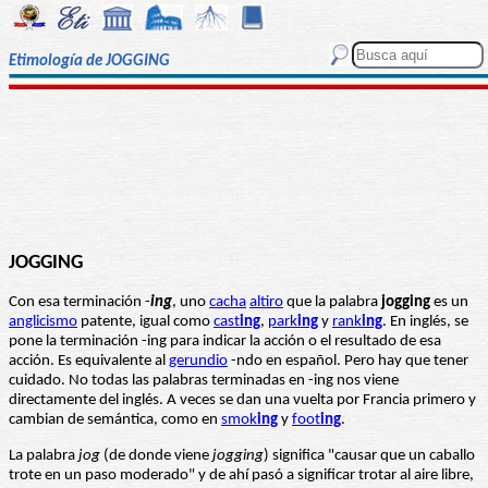
Etimología de JOGGING
JOGGING
Con esa terminación -
ing
, uno
cacha
altiro
que la palabra
jogging
es un
anglicismo
patente, igual como
cast
ing
,
park
ing
y
rank
ing
. En inglés, se
pone la terminación -ing para indicar la acción o el resultado de esa
acción. Es equivalente al
gerundio
-ndo en español. Pero hay que tener
cuidado. No todas las palabras terminadas en -ing nos viene
directamente del inglés. A veces se dan una vuelta por Francia primero y
cambian de semántica, como en
smok
ing
y
foot
ing
.
La palabra
jog
(de donde viene
jogging
) significa "causar que un caballo
trote en un paso moderado" y de ahí pasó a significar trotar al aire libre,