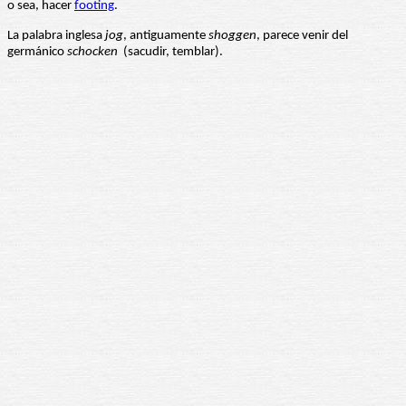
o sea, hacer
footing
.
La palabra inglesa
jog
, antiguamente
shoggen
, parece venir del
germánico
schocken
(sacudir, temblar).