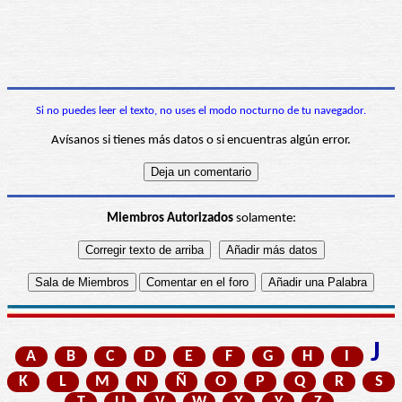
Si no puedes leer el texto, no uses el modo nocturno de tu navegador.
Avísanos si tienes más datos o si encuentras algún error.
Miembros Autorizados
solamente:
J
A
B
C
D
E
F
G
H
I
K
L
M
N
Ñ
O
P
Q
R
S